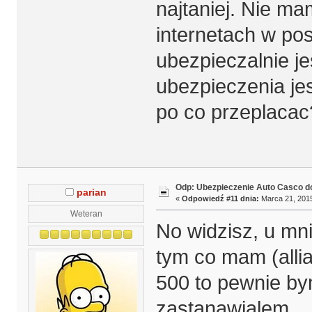
najtaniej. Nie 
internetach w po
ubezpieczalnie je
ubezpieczenia je
po co przeplacac
Odp: Ubezpieczenie Auto Casco do
parian
«
Odpowiedź #11 dnia:
Marca 21, 2015
Weteran
No widzisz, u mn
tym co mam (allia
500 to pewnie bym
zastanawialem.