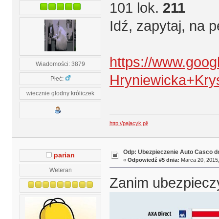
101 lok.
211
Idź, zapytaj, na 
https://www.goog
Wiadomości: 3879
Hryniewicka+Kr
Płeć:
wiecznie głodny króliczek
http://pajacyk.pl/
Odp: Ubezpieczenie Auto Casco do
parian
«
Odpowiedź #5 dnia:
Marca 20, 2015,
Weteran
Zanim ubezpieczy