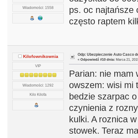
ps. oc najtańsze
Wiadomości: 1558
często raptem kil
Odp: Ubezpieczenie Auto Casco do
Kilofownikownia
«
Odpowiedź #10 dnia:
Marca 21, 2015
VIP
Parian: nie mam 
owszem: wisi mi t
Wiadomości: 1292
bedzie szarpac 
Kilo Kilofa
czynienia z rozny
kulki. A roznica 
stowek. Teraz ma