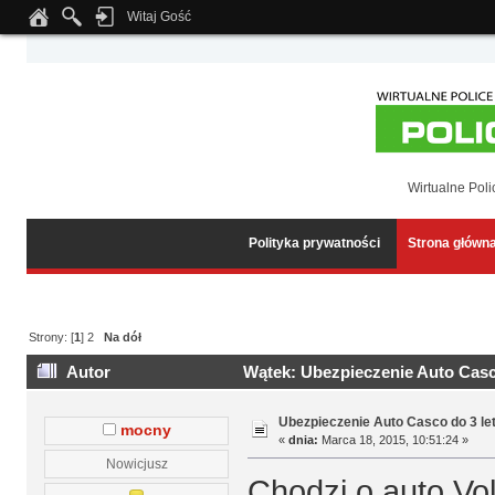
Witaj Gość
Notice
: Undefined index: tapatalk_body_hook in
/home/klient.dhosting.pl/wipmed
Wirtualne Poli
Polityka prywatności
Strona główn
Strony: [
1
]
2
Na dół
Autor
Wątek: Ubezpieczenie Auto Casco
Ubezpieczenie Auto Casco do 3 le
mocny
«
dnia:
Marca 18, 2015, 10:51:24 »
Nowicjusz
Chodzi o auto Vol