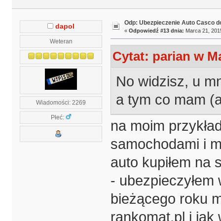
Odp: Ubezpieczenie Auto Casco do
dapol
«
Odpowiedź #13 dnia:
Marca 21, 2015
Weteran
Cytat: parian w Ma
No widzisz, u m
a tym co mam (al
Wiadomości: 2269
Płeć:
na moim przykład
samochodami i mia
auto kupiłem na 
- ubezpieczyłem w
bieżącego roku 
rankomat.pl i jak