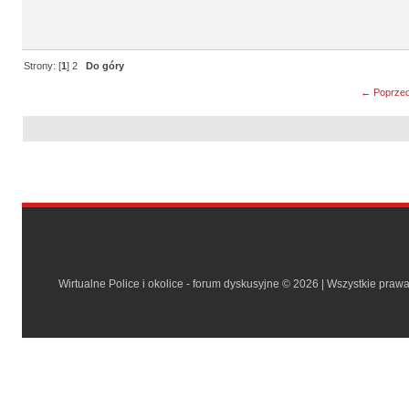
Strony: [
1
]
2
Do góry
← Poprzed
Wirtualne Police i okolice - forum dyskusyjne © 2026 | Wszystkie praw