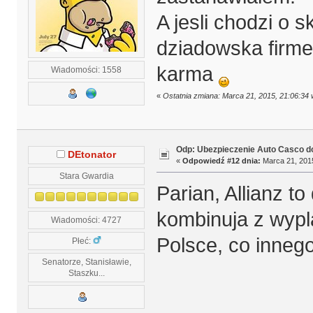
A jesli chodzi o 
dziadowska firme
karma
Wiadomości: 1558
«
Ostatnia zmiana: Marca 21, 2015, 21:06:34 
Odp: Ubezpieczenie Auto Casco do
DEtonator
«
Odpowiedź #12 dnia:
Marca 21, 2015
Stara Gwardia
Parian, Allianz t
kombinuja z wypl
Wiadomości: 4727
Polsce, co innego 
Płeć:
Senatorze, Stanisławie,
Staszku...