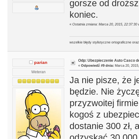
gorsze od droższe
koniec.
«
Ostatnia zmiana: Marca 20, 2015, 22:37:30 
wszelkie błędy stylistyczne ortograficzne ora
Odp: Ubezpieczenie Auto Casco do
parian
«
Odpowiedź #9 dnia:
Marca 20, 2015,
Weteran
Ja nie pisze, że 
będzie. Nie życzę
przyzwoitej firmie
kogoś z ubezpiec
dostanie 300 zł, 
odzyskać 30 000