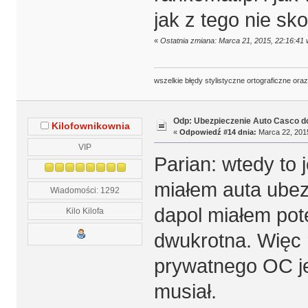
jak z tego nie sk
«
Ostatnia zmiana: Marca 21, 2015, 22:16:41 
wszelkie błędy stylistyczne ortograficzne ora
Odp: Ubezpieczenie Auto Casco do
Kilofownikownia
«
Odpowiedź #14 dnia:
Marca 22, 2015
VIP
Parian: wtedy to
miałem auta ube
Wiadomości: 1292
dapol miałem pot
Kilo Kilofa
dwukrotna. Więc r
prywatnego OC je
musiał.