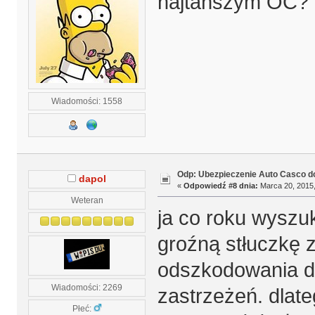
najtańszym OC?
Wiadomości: 1558
Odp: Ubezpieczenie Auto Casco do
dapol
«
Odpowiedź #8 dnia:
Marca 20, 2015,
Weteran
ja co roku wyszuk
groźną stłuczkę z
odszkodowania d
Wiadomości: 2269
zastrzeżeń. dlate
Płeć: