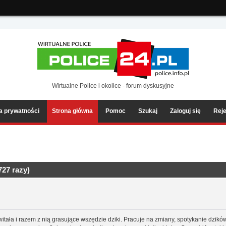
ia2/forum/Sources/Load.php(2501) : eval()'d code
on line
199
Wirtualne Police i okolice - forum dyskusyjne
ka prywatności
Strona główna
Pomoc
Szukaj
Zaloguj się
Reje
27 razy)
tała i razem z nią grasujące wszędzie dziki. Pracuje na zmiany, spotykanie dzikó