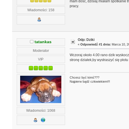
mam dość, dzisiaj miałam spotkanie tr
pracy.
Wiadomości: 158
Odp: Dziki
tatankas
«
Odpowiedź #1 dnia:
Marca 10, 20
Moderator
Wczoraj około 4.00 rano dzik wyskocz
VIP
stronę działek,by wystraszyć się płotu
Chcesz być kimś???
Najpierw bądź człowiekiem!!!
Wiadomości: 1068