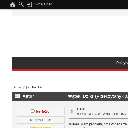
Witaj Gość
Notice
: Undefined index: tapatalk_body_hook in
/home/klient.dhosting.pl/wipmed
Polity
Strony: [
1
]
2
Na dół
Autor
Wątek: Dziki (Przeczytany 487
Dziki
bella20
«
dnia:
Marca 09, 2015, 21:09:45 »
Rozpisuje się
Witam. Mam problem, otóż wiosna zawi