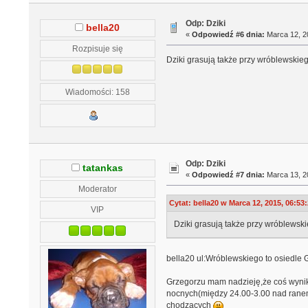
Odp: Dziki
bella20
«
Odpowiedź #6 dnia:
Marca 12, 20
Rozpisuje się
Dziki grasują także przy wróblewskieg
Wiadomości: 158
Odp: Dziki
tatankas
«
Odpowiedź #7 dnia:
Marca 13, 20
Moderator
Cytat: bella20 w Marca 12, 2015, 06:53
VIP
Dziki grasują także przy wróblewski
bella20 ul:Wróblewskiego to osiedle 
Grzegorzu mam nadzieję,że coś wynikł
nocnych(między 24.00-3.00 nad ranem)
chodzących