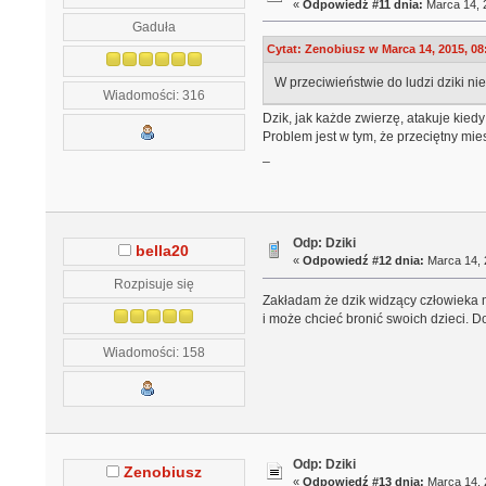
«
Odpowiedź #11 dnia:
Marca 14, 2
Gaduła
Cytat: Zenobiusz w Marca 14, 2015, 08
W przeciwieństwie do ludzi dziki nie
Wiadomości: 316
Dzik, jak każde zwierzę, atakuje kiedy
Problem jest w tym, że przeciętny mie
_
Odp: Dziki
bella20
«
Odpowiedź #12 dnia:
Marca 14, 
Rozpisuje się
Zakładam że dzik widzący człowieka m
i może chcieć bronić swoich dzieci. Do
Wiadomości: 158
Odp: Dziki
Zenobiusz
«
Odpowiedź #13 dnia:
Marca 14, 