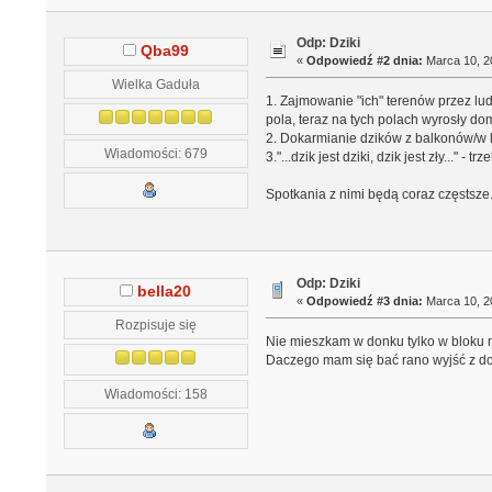
Odp: Dziki
Qba99
«
Odpowiedź #2 dnia:
Marca 10, 20
Wielka Gaduła
1. Zajmowanie "ich" terenów przez lu
pola, teraz na tych polach wyrosły dom
2. Dokarmianie dzików z balkonów/w l
Wiadomości: 679
3."...dzik jest dziki, dzik jest zły...
Spotkania z nimi będą coraz częstsze
Odp: Dziki
bella20
«
Odpowiedź #3 dnia:
Marca 10, 20
Rozpisuje się
Nie mieszkam w donku tylko w bloku na
Daczego mam się bać rano wyjść z dom
Wiadomości: 158