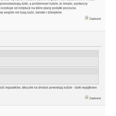
przeszkadzają dziki, a problemowi ludzie, to śmialo, wystarczy
czekuje od instytucji na które płacę podatki poczucia
 wogóle nie boją ludzi, świateł i dźwięków.
Zapisane
szość wypadków, stłuczek na drodze powodują ludzie - dziki wyjątkowo
Zapisane