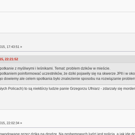
15, 17:43:51 »
15, 22:21:52
potkanie z myśliwymi i leśnikami. Temat: problem dzików w mieście.
aniem poinformować uczestników, że dziki pojawiły się na skwerze JPII i w okolic
o dowiemy ale celem spotkania było znalezienie sposobu na rozwiązanie problemu
ych Policach) to są niektórzy ludzie panie Grzegorzu Ufniarz - zdarzały się morderst
15, 22:02:34 »
powodowane przez dzika na drodze. Na probemowych ludzi jest policja, a jak idę 