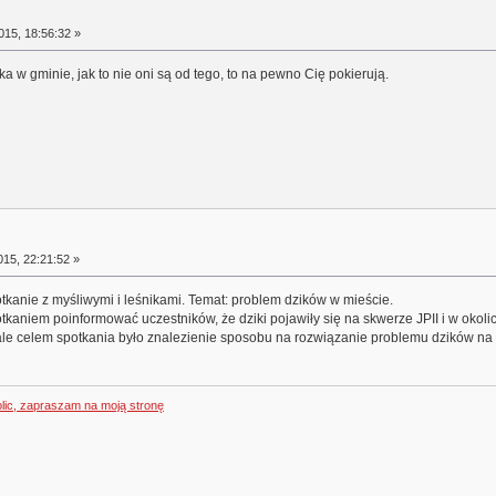
15, 18:56:32 »
 w gminie, jak to nie oni są od tego, to na pewno Cię pokierują.
15, 22:21:52 »
tkanie z myśliwymi i leśnikami. Temat: problem dzików w mieście.
iem poinformować uczestników, że dziki pojawiły się na skwerze JPII i w okolicac
e celem spotkania było znalezienie sposobu na rozwiązanie problemu dzików na o
olic, zapraszam na moją stronę