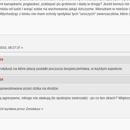
mi kanapkami, pogłaskać, poklepać po grzbiecie i dalej w drogę? Jeżeli komuś nie 
dala od ludzi i wziąć sobie na wychowanie jakąś dziczyzne. Mieszkam w mieście i o
ychodząc z bloku nie mam ochoty spotykać tych "uroczych" zwierzaczków, które się
2015, 08:27:37 »
:34
nstytucji na które płacę podatki poczucia bezpieczeństwa, w każdym aspekcie.
:34
 spowodowane przez dzika na drodze.
są agresywne, nikogo nie atakują (to spokojne zwierzaki) - po co ten strach? Więk
:14 wysłana przez Zenobiusz
»