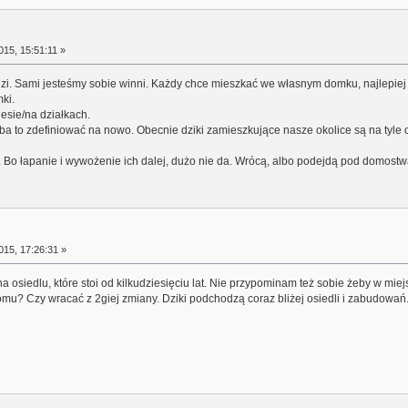
15, 15:51:11 »
dzi. Sami jesteśmy sobie winni. Każdy chce mieszkać we własnym domku, najlepiej 
ki.
esie/na działkach.
" - trzeba to zdefiniować na nowo. Obecnie dziki zamieszkujące nasze okolice są na t
. Bo łapanie i wywożenie ich dalej, dużo nie da. Wrócą, albo podejdą pod domostwa
15, 17:26:31 »
 osiedlu, które stoi od kilkudziesięciu lat. Nie przypominam też sobie żeby w mie
u? Czy wracać z 2giej zmiany. Dziki podchodzą coraz bliżej osiedli i zabudowań. I