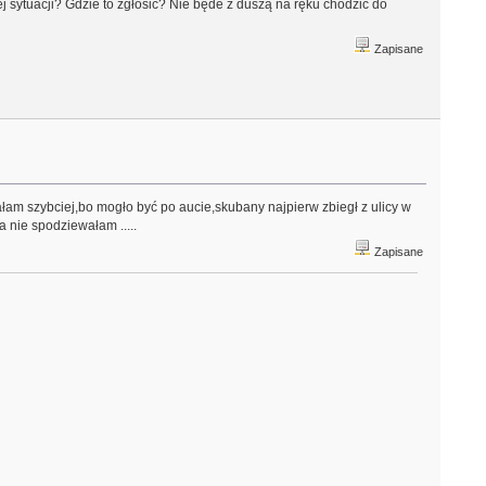
j sytuacji? Gdzie to zgłosić? Nie będe z duszą na ręku chodzić do
Zapisane
łam szybciej,bo mogło być po aucie,skubany najpierw zbiegł z ulicy w
a nie spodziewałam .....
Zapisane