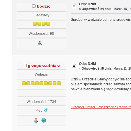
Odp: Dziki
bodzio
«
Odpowiedź #4 dnia:
Marca 10, 20
Gadatliwy
Spróbuj w wydziale ochrony środowiska
Wiadomości: 90
Odp: Dziki
grzegorz.ufniarz
«
Odpowiedź #5 dnia:
Marca 11, 20
Weteran
Dziś w Urzędzie Gminy odbyło się spo
Miałem sposobność przed samym spotkan
pewnie niebawem się tego dowiemy al
Wiadomości: 1734
Grzegorz Ufniarz - mieszkaniec i radny P
Płeć: