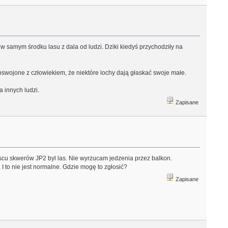
w samym środku lasu z dala od ludzi. Dziki kiedyś przychodziły na
yle oswojone z człowiekiem, że niektóre lochy dają głaskać swoje małe.
 innych ludzi.
Zapisane
jscu skwerów JP2 byl las. Nie wyrzucam jedzenia przez balkon.
 to nie jest normalne. Gdzie mogę to zgłosić?
Zapisane