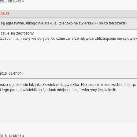
015, 08:43:42 »
:27:37
 są agresywne, nikogo nie atakują (to spokojne zwierzaki) - po co ten strach?
 czuje się zagrożony.
szczuch ma niewielkie pojęcie, co czuje zwierzę jak widzi zbliżającego się człowiek
2015, 09:47:34 »
oże się czuć się tak jak człowiek widzący dzika. Nie jestem mieszczuchem biorąc 
 tego panuje wścieklizna i jednak miejsce takiej zwierzyny jest w lesie.
2015, 14:08:21 »