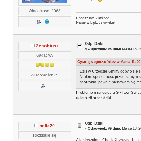
Wiadomości: 1068
Chcesz być kimś???
Najpierw bądź człowiekiem!!!
Odp: Dziki
Zenobiusz
«
Odpowiedź #8 dnia:
Marca 13, 20
Gadatliwy
Cytat: grzegorz.ufniarz w Marca 11, 20
Dziś w Urzędzie Gminy odbyło się s
Wiadomości: 75
Miałem sposobność przed samym spotk
spotkania, pewnie niebawem się teg
Problemem na osiedlu Gryfitów (i w cał
ucierpieli przez dziki.
Odp: Dziki
bella20
«
Odpowiedź #9 dnia:
Marca 13, 20
Rozpisuje się
A ja słyszałam. Chociażby wypadki s