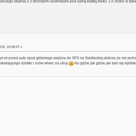
zeciego stopnia z 3 dorosłymi osobnikami pod samą klatką bloku. Co zrobić w takie
15, 10:48:07 »
ył mi przed auto spod głównego wejścia do SP3 na Siedleckiej,dobrze,że nie jecha
 okalającego działki i znów wbiec na ulicę
No gdzie jak gdzie,ale tam się bydlak