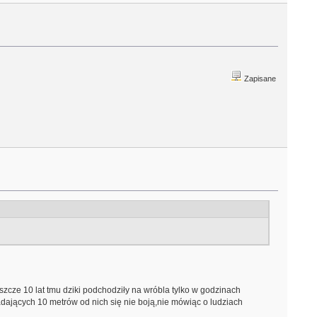
Zapisane
zcze 10 lat tmu dziki podchodziły na wróbla tylko w godzinach
dających 10 metrów od nich się nie boją,nie mówiąc o ludziach