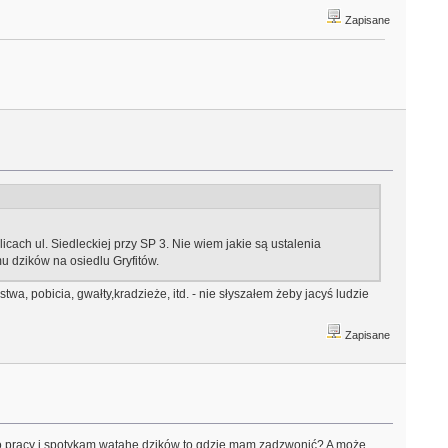
Zapisane
ach ul. Siedleckiej przy SP 3. Nie wiem jakie są ustalenia
 dzików na osiedlu Gryfitów.
wa, pobicia, gwałty,kradzieże, itd. - nie słyszałem żeby jacyś ludzie
Zapisane
do pracy i spotykam watahe dzików to gdzie mam zadzwonić? A może