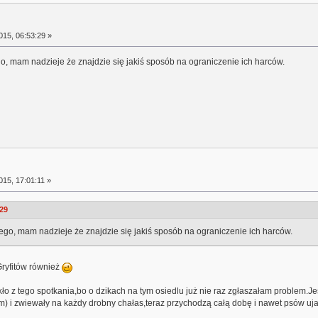
15, 06:53:29 »
o, mam nadzieje że znajdzie się jakiś sposób na ograniczenie ich harców.
15, 17:01:11 »
:29
ego, mam nadzieje że znajdzie się jakiś sposób na ograniczenie ich harców.
Gryfitów również
o z tego spotkania,bo o dzikach na tym osiedlu już nie raz zgłaszałam problem.Jes
 i zwiewały na każdy drobny chałas,teraz przychodzą całą dobę i nawet psów uja