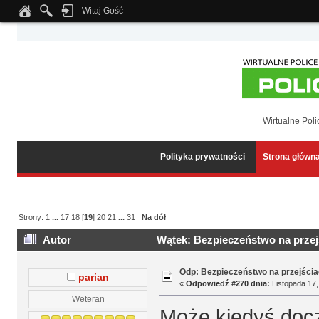
Witaj Gość
Notice
: Undefined index: tapatalk_body_hook in
/home/klient.dhosting.pl/wipmed
Wirtualne Poli
Polityka prywatności
Strona główn
Strony:
1
...
17
18
[
19
]
20
21
...
31
Na dół
Autor
Wątek: Bezpieczeństwo na przejś
Odp: Bezpieczeństwo na przejścia
parian
«
Odpowiedź #270 dnia:
Listopada 17,
Weteran
Może kiedyś doc