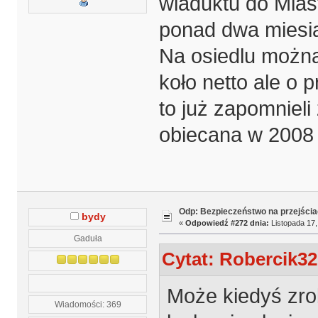
wiaduktu do Mia
ponad dwa miesią
Na osiedlu można
koło netto ale o 
to już zapomnieli 
obiecana w 2008 
Odp: Bezpieczeństwo na przejścia
bydy
«
Odpowiedź #272 dnia:
Listopada 17,
Gaduła
Cytat: Robercik32
Może kiedyś zro
Wiadomości: 369