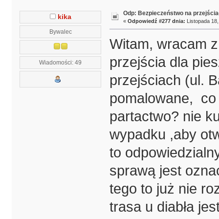
Odp: Bezpieczeństwo na przejścia
kika
«
Odpowiedź #277 dnia:
Listopada 18,
Bywalec
Witam, wracam z 
przejścia dla pie
Wiadomości: 49
przejściach (ul.
pomalowane, co t
partactwo? nie k
wypadku ,aby otw
to odpowiedzialn
sprawą jest oznac
tego to już nie 
trasa u diabła jest