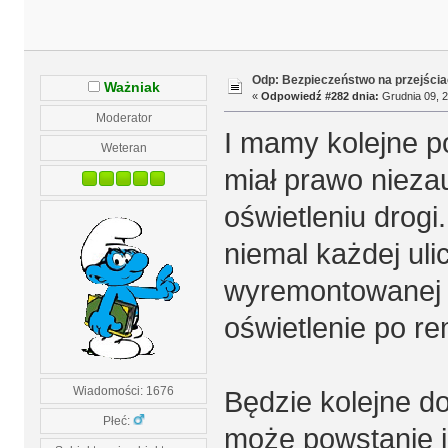
Odp: Bezpieczeństwo na przejścia
Ważniak
«
Odpowiedź #282 dnia:
Grudnia 09, 2
Moderator
I mamy kolejne p
Weteran
miał prawo nieza
oświetleniu drogi
niemal każdej uli
wyremontowanej 
oświetlenie po re
Wiadomości: 1676
Będzie kolejne do
Płeć:
może powstanie j