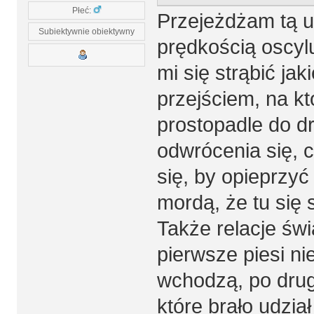
Płeć:
Przejeżdżam tą ul
Subiektywnie obiektywny
prędkością oscyl
mi się strąbić j
przejściem, na k
prostopadle do dr
odwrócenia się, 
się, by opieprzyć
mordą, że tu się 
Także relacje św
pierwsze piesi ni
wchodzą, po drugi
które brało udzi