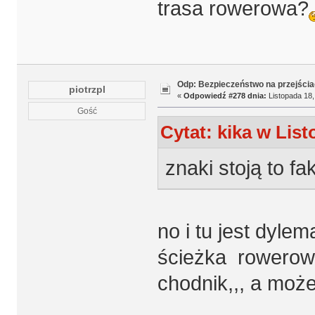
trasa rowerowa?
Odp: Bezpieczeństwo na przejścia
piotrzpl
«
Odpowiedź #278 dnia:
Listopada 18,
Gość
Cytat: kika w List
znaki stoją to fa
no i tu jest dylem
ścieżka rowerowa,
chodnik,,, a mo