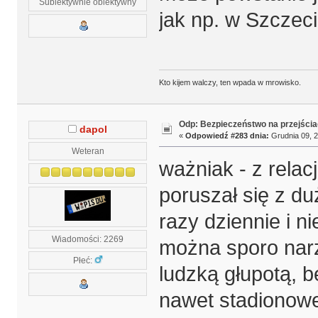
Subiektywnie obiektywny
jak np. w Szczeci
Kto kijem walczy, ten wpada w mrowisko.
Odp: Bezpieczeństwo na przejścia
dapol
«
Odpowiedź #283 dnia:
Grudnia 09, 2
Weteran
ważniak - z rela
poruszał się z du
razy dziennie i n
Wiadomości: 2269
można sporo narz
Płeć:
ludzką głupotą, 
nawet stadionowe 