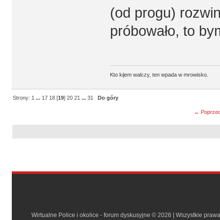
(od progu) rozwi
próbowało, to bym
Kto kijem walczy, ten wpada w mrowisko.
Strony:
1
...
17
18
[
19
]
20
21
...
31
Do góry
← Poprzed
Wirtualne Police i okolice - forum dyskusyjne © 2026 | Wszystkie praw