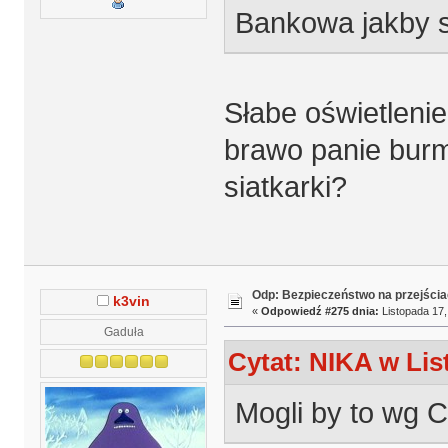
Bankowa jakby s
Słabe oświetlenie
brawo panie burm
siatkarki?
Odp: Bezpieczeństwo na przejścia
k3vin
«
Odpowiedź #275 dnia:
Listopada 17,
Gaduła
Cytat: NIKA w Lis
Mogli by to wg 