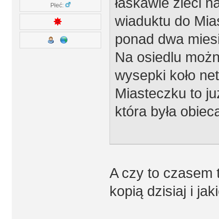
łaskawie zleci 
Płeć:
wiaduktu do Mia
ponad dwa miesi
Na osiedlu można
wysepki koło net
Miasteczku to ju
która była obiec
A czy to czasem t
kopią dzisiaj i jak