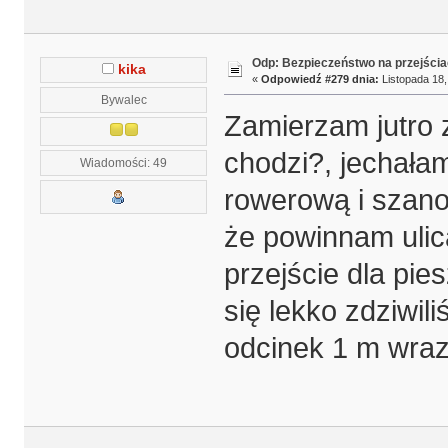
Odp: Bezpieczeństwo na przejścia
kika
«
Odpowiedź #279 dnia:
Listopada 18,
Bywalec
Zamierzam jutro 
chodzi?, jechała
Wiadomości: 49
rowerową i szano
że powinnam ulicą
przejście dla pie
się lekko zdziwi
odcinek 1 m wraz