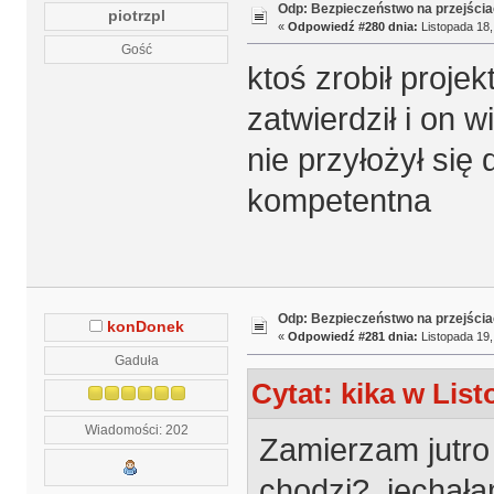
Odp: Bezpieczeństwo na przejścia
piotrzpl
«
Odpowiedź #280 dnia:
Listopada 18,
Gość
ktoś zrobił projek
zatwierdził i on w
nie przyłożył się 
kompetentna
Odp: Bezpieczeństwo na przejścia
konDonek
«
Odpowiedź #281 dnia:
Listopada 19,
Gaduła
Cytat: kika w List
Wiadomości: 202
Zamierzam jutro
chodzi?, jechała