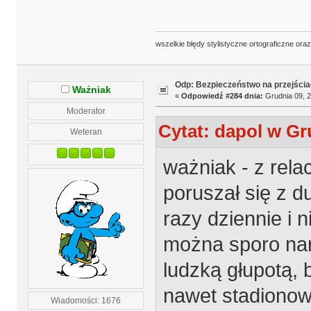
wszelkie błędy stylistyczne ortograficzne ora
Odp: Bezpieczeństwo na przejścia
Ważniak
«
Odpowiedź #284 dnia:
Grudnia 09, 2
Moderator
Cytat: dapol w Gr
Weteran
ważniak - z rel
poruszał się z d
razy dziennie i 
można sporo nar
ludzką głupotą,
nawet stadionowe
Wiadomości: 1676