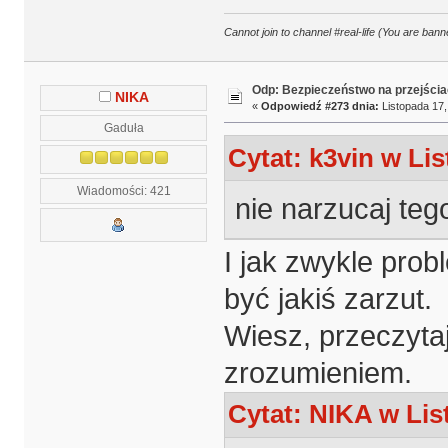
Cannot join to channel #real-life (You are banne
Odp: Bezpieczeństwo na przejścia
NIKA
«
Odpowiedź #273 dnia:
Listopada 17,
Gaduła
Cytat: k3vin w Lis
Wiadomości: 421
nie narzucaj teg
I jak zwykle prob
być jakiś zarzut.
Wiesz, przeczytaj
zrozumieniem.
Cytat: NIKA w Lis