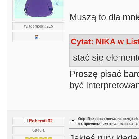
Muszą to dla mni
Wiadomości: 215
Cytat: NIKA w Lis
stać się eleme
Proszę pisać bard
być interpretowa
Odp: Bezpieczeństwo na przejścia
Robercik32
«
Odpowiedź #276 dnia:
Listopada 18,
Gaduła
Jakieś rury kładą 