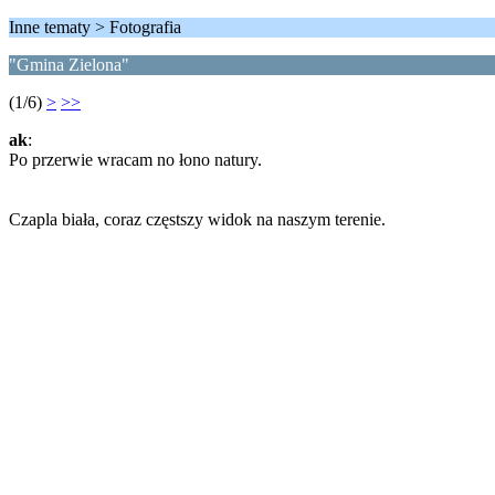
Inne tematy > Fotografia
"Gmina Zielona"
(1/6)
>
>>
ak
:
Po przerwie wracam no łono natury.
Czapla biała, coraz częstszy widok na naszym terenie.