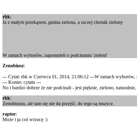
rbk
:
Ja z małym przekąsem, gmina zielona, a raczej chemik zielony
W ramach wyborów, zapomnieli o podcinaniu 'zieleni'
Zenobiusz
:
--- Cytat: rbk w Czerwca 01, 2014, 21:06:12 ---W ramach wyborów, z
--- Koniec cytatu ---
No i bardzo dobrze że nie podcinali - jest pięknie, zielono, naturalni
rbk
:
Zenobiuszu, ale tam się nie da przejść, do tego są mszyce.
raptor
:
Może i ja coś wrzucę :)