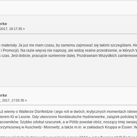
erke
 2017, 18:17:35 »
e materiały. Ja już nie mam czasu, by samemu zajmować się takimi szczegółami. 
 Promocji). Na razie więcej nie napiszę, ale widzę realne przestrzenie, w których
iś czas. Jest dobrze, pracujcie sumiennie dalej. Pozdrawiam Wszystkich zaintereso
erke
 2017, 17:02:35 »
uż wiemy o Walterze Dürrfeldzie i jego roli w dwóch, krytycznych momentach istnien
ierem IG w Leunie. Gdy utworzono Norddeutsche Hydrierwerke, zalążek polickiej fa
racowników. Szybko zdobył szacunek, a w Pölitz powstał obóz, noszący imię swoje
ę przymusową w Auschwitz- Monowitz, a także m.in. w zakładach Kruppa w Essen. 