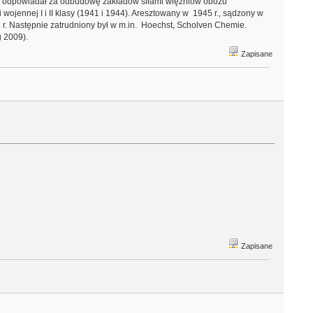
en i odpowiadał za odbudowę zakładów siłami więźniów obozu
jennej I i II klasy (1941 i 1944). Aresztowany w 1945 r., sądzony w
 r. Następnie zatrudniony był w m.in. Hoechst, Scholven Chemie.
g 2009).
Zapisane
Zapisane