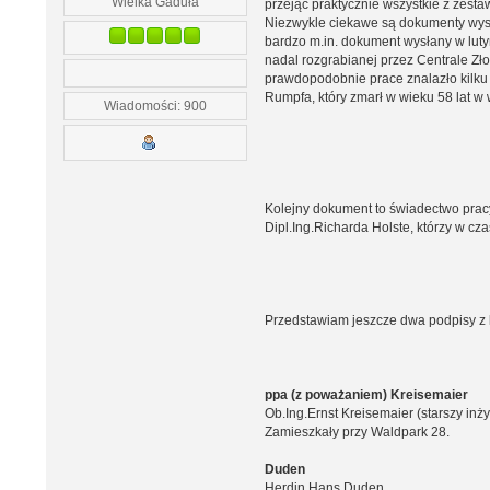
Wielka Gaduła
przejąć praktycznie wszystkie z zesta
Niezwykle ciekawe są dokumenty wyst
bardzo m.in. dokument wysłany w lutym
nadal rozgrabianej przez Centrale Zł
prawdopodobnie prace znalazło kilku
Rumpfa, który zmarł w wieku 58 lat w 
Wiadomości: 900
Kolejny dokument to świadectwo pracy
Dipl.Ing.Richarda Holste, którzy w cz
Przedstawiam jeszcze dwa podpisy z
ppa (z poważaniem) Kreisemaier
Ob.Ing.Ernst Kreisemaier (starszy inży
Zamieszkały przy Waldpark 28.
Duden
Herdin Hans Duden