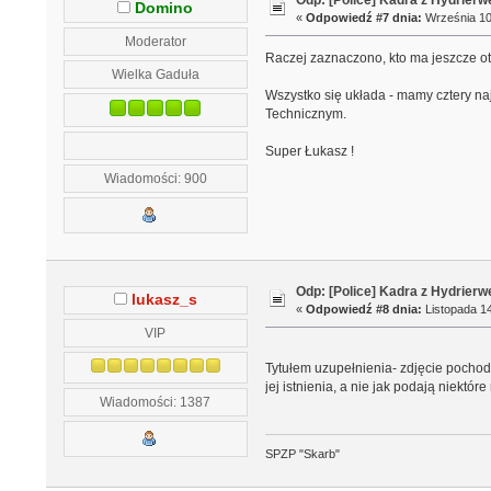
Odp: [Police] Kadra z Hydrierw
Domino
«
Odpowiedź #7 dnia:
Września 10,
Moderator
Raczej zaznaczono, kto ma jeszcze o
Wielka Gaduła
Wszystko się układa - mamy cztery na
Technicznym.
Super Łukasz !
Wiadomości: 900
Odp: [Police] Kadra z Hydrierw
lukasz_s
«
Odpowiedź #8 dnia:
Listopada 14
VIP
Tytułem uzupełnienia- zdjęcie pochodz
jej istnienia, a nie jak podają niektór
Wiadomości: 1387
SPZP "Skarb"