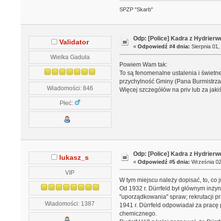
SPZP "Skarb"
Odp: [Police] Kadra z Hydrierw
Validator
«
Odpowiedź #4 dnia:
Sierpnia 01,
Wielka Gaduła
Powiem Wam tak:
To są fenomenalne ustalenia i świetn
przychylność Gminy (Pana Burmistrza i
Wiadomości: 846
Więcej szczegółów na priv lub za jak
Płeć:
Odp: [Police] Kadra z Hydrierw
lukasz_s
«
Odpowiedź #5 dnia:
Września 02,
VIP
W tym miejscu należy dopisać, to, co j
Od 1932 r. Dürrfeld był głównym inżyn
"uporządkowania" spraw; rekrutacji p
Wiadomości: 1387
1941 r. Dürrfeld odpowiadał za prac
chemicznego.