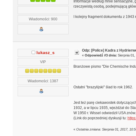
Informacje według mnie sensacyjne, g
rzeczywistą osobą, podejmującą główn
I kolejny fragment dokumentu z 1943
Wiadomości: 900
Odp: [Police] Kadra z Hydrierw
lukasz_s
«
Odpowiedź #3 dnia:
Sierpnia 01,
VIP
Branżowe pismo "Die Chemische Indus
Wiadomości: 1387
Ostatni "brazylijski" ślad to rok 1962.
Jest też parę ciekawostek dotyczący
1932, a w lipcu 1935, wjeżdżał do Sta
W 1950 r. Wissel odwiedził USA znów
(Link do poprzedniej dyskusji tu:
https
«
Ostatnia zmiana: Sierpnia 01, 2017, 10: