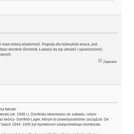
Ale mam dobrą wiadomość. Pogoda dla historyków wraca, jest
 Wasz dorobek (Dominik, Łukasz) da się utrwalić i upowszechnić.
wanych.
Zapisane
ia fabryki.
bryki (ok. 1938 r.), Dürrfelda skierowano do zakładu, celem
go twórcy- Dürrfeld-Lager, którym to prawdopodobnie zarządzał. Od
W latach 1944- 1945 był dyrektorem oświęcimskiego kombinatu