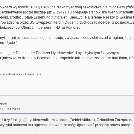
wce w wysokości 100 tys. RM, na rzekomy rozwój szkolnictwa dla młodzieży (źródło:
o Hydrierwerke (gdzie indziej- już w 1942). Tu obejmuje stanowisko Wehrwirtschafts
bom, źródło: „Totale Erziehung fur totalen Krieg...”). Na terenie Rzeszy to właśni
 prowadzona przez SS. Związek? Herdin Duden przychodząc do Poelitz posiadał...
łodzieży- był Oberbannfuehrerem HJ na Pomorzu.
ryki broni oznacza dla niego; on czuje, zwłaszcza kiedy stoi przed wrogiem, że jest
ć i życie.”
anem „der Direktor der Poelitzer Hydrierwerke”. I był chyba tym faktycznym.
(mieszkał w dzielnicy Hoechst- tak!, zupełnie tak jak mieszcząca się tam firma, kt
:16 wysłana przez lukasz_s
»
erke
17, 19:17:39 »
aż trzy funkcje (!) był kierownikiem zakładu (Betriebsführer), Członkiem Zarządu
owy tytuł nadawał mu ogromne prawa m.in mógł ignorować przepisy prawa pracy - w