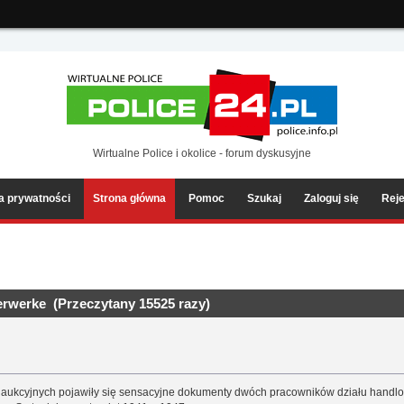
ia2/forum/Sources/Load.php(2501) : eval()'d code
on line
199
Wirtualne Police i okolice - forum dyskusyjne
ka prywatności
Strona główna
Pomoc
Szukaj
Zaloguj się
Reje
erwerke (Przeczytany 15525 razy)
li aukcyjnych pojawiły się sensacyjne dokumenty dwóch pracowników działu handl