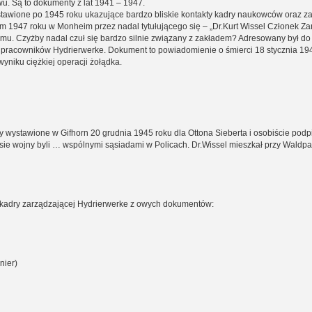
wu. Są to dokumenty z lat 1941 – 1947.
awione po 1945 roku ukazujące bardzo bliskie kontakty kadry naukowców oraz za
 1947 roku w Monheim przez nadal tytułującego się – „Dr.Kurt Wissel Członek Zarząd
omu. Czyżby nadal czuł się bardzo silnie związany z zakładem? Adresowany był do 
 pracowników Hydrierwerke. Dokument to powiadomienie o śmierci 18 stycznia 19
wyniku ciężkiej operacji żołądka.
 wystawione w Gifhorn 20 grudnia 1945 roku dla Ottona Sieberta i osobiście podp
asie wojny byli … wspólnymi sąsiadami w Policach. Dr.Wissel mieszkał przy Waldpa
 kadry zarządzającej Hydrierwerke z owych dokumentów:
nier)