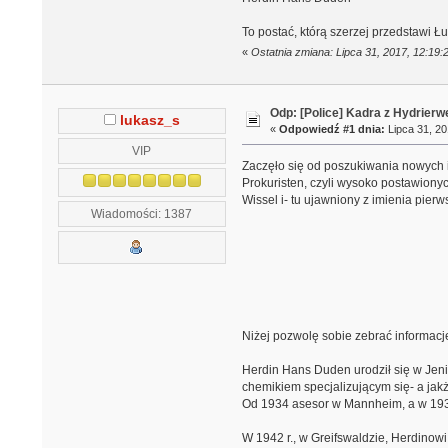
To postać, którą szerzej przedstawi Ł
«
Ostatnia zmiana: Lipca 31, 2017, 12:19
Odp: [Police] Kadra z Hydrierw
lukasz_s
«
Odpowiedź #1 dnia:
Lipca 31, 20
VIP
Zaczęło się od poszukiwania nowych in
Prokuristen, czyli wysoko postawiony
Wissel i- tu ujawniony z imienia pier
Wiadomości: 1387
Niżej pozwolę sobie zebrać informacj
Herdin Hans Duden urodził się w Jeni
chemikiem specjalizującym się- a jakż
Od 1934 asesor w Mannheim, a w 1937 
W 1942 r., w Greifswaldzie, Herdinow