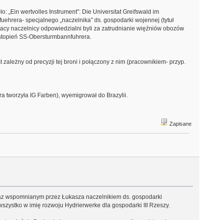
 „Ein wertvolles Instrument”: Die Universitat Greifswald im
fuehrera- specjalnego „naczelnika” ds. gospodarki wojennej (tytuł
e tacy naczelnicy odpowiedzialni byli za zatrudnianie więźniów obozów
 stopień SS-Obersturmbannfuhrera.
 zależny od precyzji tej broni i połączony z nim (pracownikiem- przyp.
óra tworzyła IG Farben), wyemigrował do Brazylii.
Zapisane
 oraz wspomnianym przez Łukasza naczelnikiem ds. gospodarki
szystko w imię rozwoju Hydrierwerke dla gospodarki III Rzeszy.