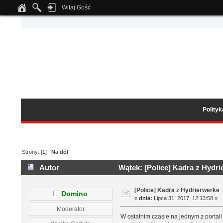
Witaj Gość
Notice
: Undefined index: tapatalk_body_hook in
/home/klient.dhosting.pl/wipmed
Polity
Strony: [
1
]
Na dół
Autor
Wątek: [Police] Kadra z Hydri
[Police] Kadra z Hydrierwerke
Domino
«
dnia:
Lipca 31, 2017, 12:13:58 »
Moderator
W ostatnim czasie na jednym z porta