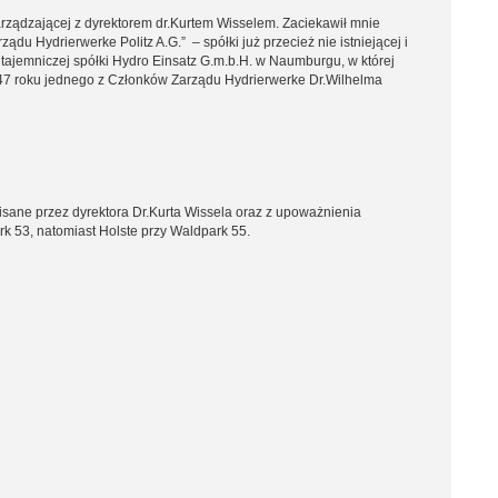
rządzającej z dyrektorem dr.Kurtem Wisselem. Zaciekawił mnie
u Hydrierwerke Politz A.G.” – spółki już przecież nie istniejącej i
tajemniczej spółki Hydro Einsatz G.m.b.H. w Naumburgu, w której
47 roku jednego z Członków Zarządu Hydrierwerke Dr.Wilhelma
isane przez dyrektora Dr.Kurta Wissela oraz z upoważnienia
rk 53, natomiast Holste przy Waldpark 55.