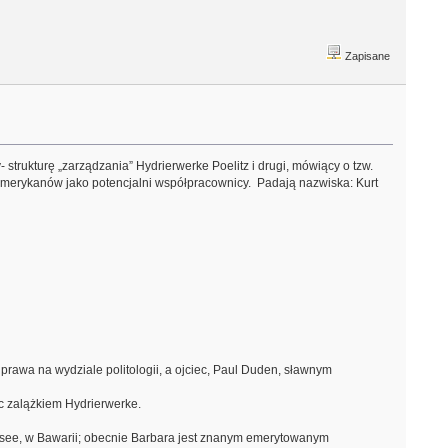
Zapisane
strukturę „zarządzania” Hydrierwerke Poelitz i drugi, mówiący o tzw.
z Amerykanów jako potencjalni współpracownicy. Padają nazwiska: Kurt
rawa na wydziale politologii, a ojciec, Paul Duden, sławnym
c zalążkiem Hydrierwerke.
iersee, w Bawarii; obecnie Barbara jest znanym emerytowanym