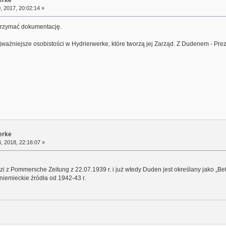
erke
 2017, 20:02:14 »
trzymać dokumentację.
jważniejsze osobistości w Hydrierwerke, które tworzą jej Zarząd. Z Dudenem - Pre
erke
, 2018, 22:16:07 »
i z Pommersche Zeitung z 22.07.1939 r. i już wtedy Duden jest określany jako „Bet
e niemieckie źródła od 1942-43 r.