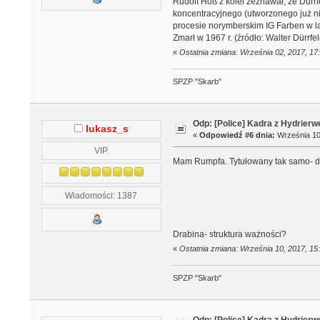
Rudolf Höß z kolei zeznawał, że Dürr
koncentracyjnego (utworzonego już ni
procesie norymberskim IG Farben w la
Zmarł w 1967 r. (źródło: Walter Dürrf
«
Ostatnia zmiana: Września 02, 2017, 17
SPZP "Skarb"
Odp: [Police] Kadra z Hydrierw
lukasz_s
«
Odpowiedź #6 dnia:
Września 10,
VIP
Mam Rumpfa. Tytułowany tak samo- dy
Wiadomości: 1387
Drabina- struktura ważności?
«
Ostatnia zmiana: Września 10, 2017, 15
SPZP "Skarb"