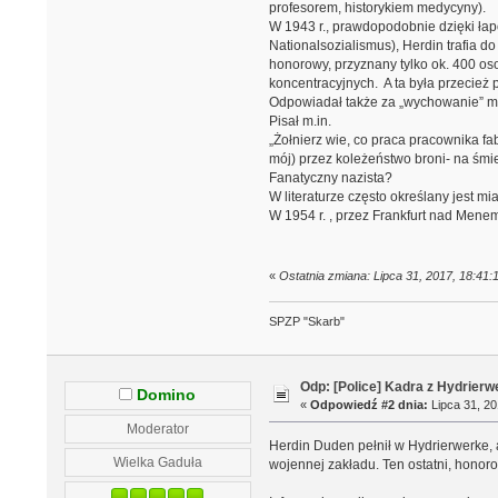
profesorem, historykiem medycyny).
W 1943 r., prawdopodobnie dzięki łapó
Nationalsozialismus), Herdin trafia d
honorowy, przyznany tylko ok. 400 oso
koncentracyjnych. A ta była przecież
Odpowiadał także za „wychowanie” m
Pisał m.in.
„Żołnierz wie, co praca pracownika fab
mój) przez koleżeństwo broni- na śmier
Fanatyczny nazista?
W literaturze często określany jest mi
W 1954 r. , przez Frankfurt nad Menem 
«
Ostatnia zmiana: Lipca 31, 2017, 18:41
SPZP "Skarb"
Odp: [Police] Kadra z Hydrierw
Domino
«
Odpowiedź #2 dnia:
Lipca 31, 20
Moderator
Herdin Duden pełnił w Hydrierwerke, 
Wielka Gaduła
wojennej zakładu. Ten ostatni, honor