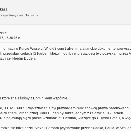
ukasz.
:29 wysłana przez Domino
»
erke
17, 18:36:15 »
formacji o Kurcie Wisselu. W fold3.com trafiłem na alianckie dokumenty- pierwszy- 
ch przedstawicielach IG Farben, którzy mogliby w przyszłości być pozyskani prze
wszy raz- Herdin Duden.
e które znaleźliśmy z Dominikiem wspólnie.
e, 03.02.1898 r. Z wykształcenia był prawnikiem- wykładowcą prawa handlowego i p
e- w chemii organicznej. Paul Duden był także jednym z założycieli IG Farben.
r. pojawiają się w prasie wzmianki nt. Herdina, wiążące go z Hydro GmbH, a wię
i rodzą się bliźniaczki- Alexa i Barbara (wychowane przez dziadka, Paula, w Schl