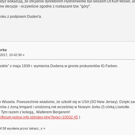
dyż wskazują, że oficjalnie dyrektorem Hydrierwerke był owszem Dr.Kurt Wissel, 
e decyzje - oczywiście zgodne z rozkazami tzw. "góry".
 roku z podpisem Duden'a.
erke
 2017, 10:42:30 »
trie" z maja 1939 r. wymienia Dudena w gronie prokurentów IG Farben.
ch Wissela. Powszechnie wiadomo, że szkolił się w USA (SO New Jersey). Dzięki 
nów z żoną Irmgard i urodzoną rok wcześniej w Nowym Jorku (!) córką Liselotte.
. Tym razem z kolegą...Walterem Bergerem!
://forum.police.info.pl/index.php?topic=10032.45
)
54:58 wysłana przez lukasz_s
»