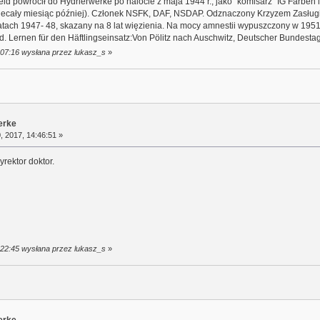
feld powrócił do Hydrierwerke po nalocie z maja 1944 r., jako "komisarz" IG Farb
ecały miesiąc później). Członek NSFK, DAF, NSDAP. Odznaczony Krzyzem Zasługi wo
tach 1947- 48, skazany na 8 lat więzienia. Na mocy amnestii wypuszczony w 1951
eld. Lernen für den Häftlingseinsatz:Von Pölitz nach Auschwitz, Deutscher Bundesta
:07:16 wysłana przez lukasz_s
»
erke
 2017, 14:46:51 »
rektor doktor.
:22:45 wysłana przez lukasz_s
»