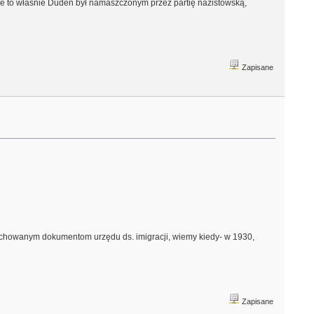
ale to właśnie Duden był namaszczonym przez partię nazistowską,
Zapisane
zachowanym dokumentom urzędu ds. imigracji, wiemy kiedy- w 1930,
Zapisane