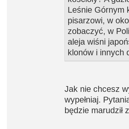
Leśnie Górnym 
pisarzowi, w oko
zobaczyć, w Pol
aleja wiśni japo
klonów i innych dr
Jak nie chcesz wy
wypełniaj. Pytani
będzie marudził z