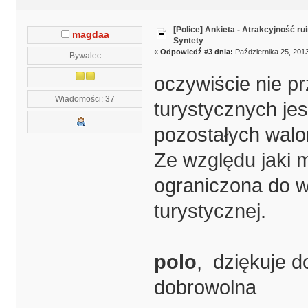
[Police] Ankieta - Atrakcyjność r
magdaa
Syntety
«
Odpowiedź #3 dnia:
Października 25, 2013
Bywalec
oczywiście nie pr
Wiadomości: 37
turystycznych jes
pozostałych walor
Ze względu jaki 
ograniczona do wy
turystycznej.
polo
, dziękuje do
dobrowolna