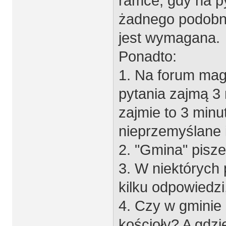
ramce, gdy na p
żadnego podobne
jest wymagana.
Ponadto:
1. Na forum mag
pytania zajmą 3 
zajmie to 3 minu
nieprzemyślane 
2. "Gmina" pisze
3. W niektórych p
kilku odpowiedzi,
4. Czy w gminie 
kościoły? A gdz