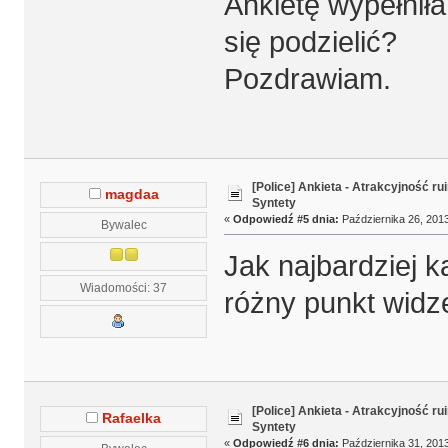
Ankietę wypełnił
się podzielić?
Pozdrawiam.
[Police] Ankieta - Atrakcyjność r
magdaa
Syntety
«
Odpowiedź #5 dnia:
Października 26, 2013
Bywalec
Jak najbardziej 
Wiadomości: 37
różny punkt widz
[Police] Ankieta - Atrakcyjność r
Rafaelka
Syntety
«
Odpowiedź #6 dnia:
Października 31, 2013