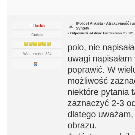
[Police] Ankieta - Atrakcyjność r
koko
Syntety
«
Odpowiedź #4 dnia:
Października 26, 2013
Gaduła
polo, nie napisał
Wiadomości: 324
uwagi napisałam w
poprawić. W wielu
możliwość zaznac
niektóre pytania
zaznaczyć 2-3 od
dlatego uważam, 
obrazu.