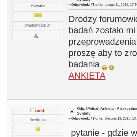
«
Odpowiedź #8 dnia:
Lutego 11, 2014, 17:5
Bywalec
Drodzy forumowic
Wiadomości: 37
badań zostało mi 
przeprowadzenia. 
proszę aby to zr
badania
ANKIETA
Odp: [Police] Ankieta - Atrakcyjn
nekti
Syntety
«
Odpowiedź #9 dnia:
Sierpnia 19, 2015, 10:
Nowicjusz
pytanie - gdzie w