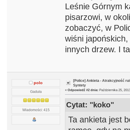
Leśnie Górnym k
pisarzowi, w okol
zobaczyć, w Poli
wiśni japońskich
innych drzew. I tak
[Police] Ankieta - Atrakcyjność r
polo
Syntety
«
Odpowiedź #2 dnia:
Października 25, 2013
Gaduła
Cytat: "koko"
Wiadomości: 415
Ta ankieta jest