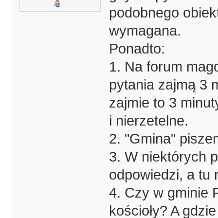
podobnego obiekt
wymagana.
Ponadto:
1. Na forum magd
pytania zajmą 3 
zajmie to 3 minu
i nierzetelne.
2. "Gmina" piszem
3. W niektórych py
odpowiedzi, a tu n
4. Czy w gminie 
kościoły? A gdzi