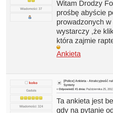
Witam Drodzy Fo
Wiadomości: 37
prośbę abyście p
prowadzonych w r
wystarczy ,że klik
która zajmie rapt
Ankieta
[Police] Ankieta - Atrakcyjność r
koko
Syntety
«
Odpowiedź #1 dnia:
Października 25, 2013
Gaduła
Ta ankieta jest 
Wiadomości: 324
gdy na pytanie 