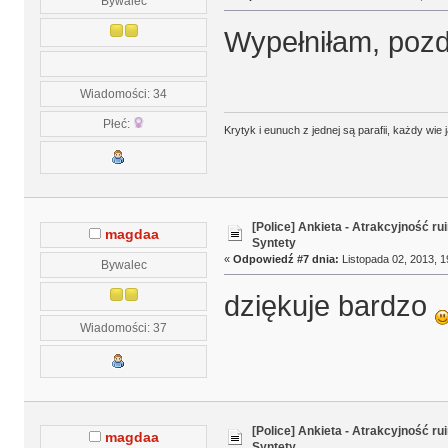
Bywalec
Wypełniłam, poz
Wiadomości: 34
Płeć:
Krytyk i eunuch z jednej są parafii, każdy wie jak
[Police] Ankieta - Atrakcyjność r
magdaa
Syntety
«
Odpowiedź #7 dnia:
Listopada 02, 2013, 1
Bywalec
dziękuje bardzo
Wiadomości: 37
[Police] Ankieta - Atrakcyjność r
magdaa
Syntety