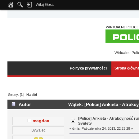
Witaj Gość
Notice
: Undefined index: tapatalk_body_hook in
/home/klient.dhosting.pl/wipmed
Wirtualne Poli
Polityka prywatności
Strona główn
Strony: [
1
]
Na dół
Autor
Wątek: [Police] Ankieta - Atrakc
[Police] Ankieta - Atrakcyjność r
magdaa
Syntety
«
dnia:
Października 24, 2013, 22:23:28 »
Bywalec