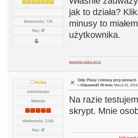
Właśnie zauważył
jak to działa? Klik
minusy to miałem
Wiadomości: 735
Płeć:
użytkownika.
www.foto-police.art.pl
Odp: Plusy i minusy przy postach
Kuba
«
Odpowiedź #9 dnia:
Marca 01, 2014,
Administrator
Na razie testujem
Weteran
skrypt. Mnie oso
Wiadomości: 2248
Płeć: