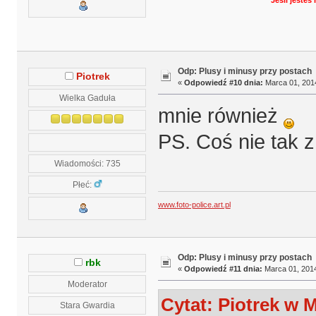
Jeśli jeste
Odp: Plusy i minusy przy postach
Piotrek
«
Odpowiedź #10 dnia:
Marca 01, 2014
Wielka Gaduła
mnie również
PS. Coś nie tak z
Wiadomości: 735
Płeć:
www.foto-police.art.pl
Odp: Plusy i minusy przy postach
rbk
«
Odpowiedź #11 dnia:
Marca 01, 2014
Moderator
Cytat: Piotrek w M
Stara Gwardia