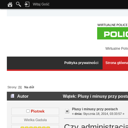
Witaj Gość
Notice
: Undefined index: tapatalk_body_hook in
/home/klient.dhosting.pl/wipmed
Wirtualne Poli
Polityka prywatności
Strona główn
Strony: [
1
]
Na dół
Autor
Wątek: Plusy i minusy przy post
Plusy i minusy przy postach
Piotrek
«
dnia:
Stycznia 18, 2014, 03:33:57 »
Wielka Gaduła
Czy administracj