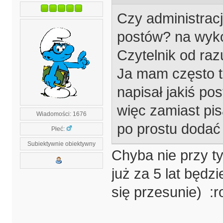
Czy administrac
postów? na wyko
Czytelnik od raz
Ja mam często ta
napisał jakiś pos
więc zamiast pi
Wiadomości: 1676
po prostu dodać 
Płeć:
Subiektywnie obiektywny
Chyba nie przy ty
już za 5 lat będz
się przesunie) :ro