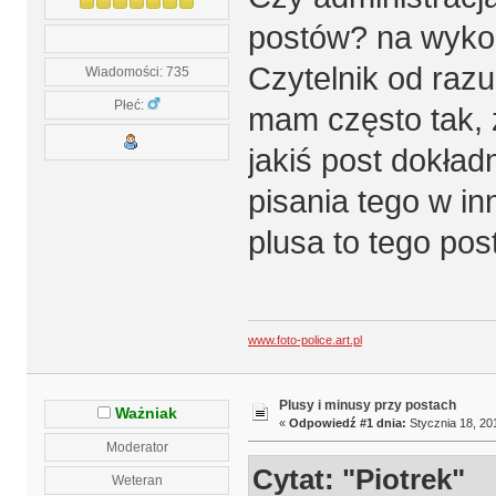
postów? na wykop
Czytelnik od razu
Wiadomości: 735
Płeć:
mam często tak, ż
jakiś post dokładn
pisania tego w i
plusa to tego pos
www.foto-police.art.pl
Plusy i minusy przy postach
Ważniak
«
Odpowiedź #1 dnia:
Stycznia 18, 201
Moderator
Cytat: "Piotrek"
Weteran