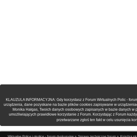
KLAUZULA INFORMACYJNA: Gdy korzystasz z Forum Wirtualnych Polic - forum.po
urządzenia, dane pozyskane na bazie plików cookies zapisywane w urządzenia
Monika Hałgas, Twoich danych osobowych zapisanych w bazie danych w post
umożliwiających prawidłowe korzystanie z Forum. Korzystając z Forum każdy
przetwarzane zgłoś ten fakt w celu usunięcia k
Wirtualne Police i okolice - forum dyskusyjne
»
Sprawy techniczne forum
»
Książka sk