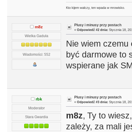
Kto kijem walczy, ten wpada w mrowisko.
Plusy i minusy przy postach
m8z
«
Odpowiedź #2 dnia:
Stycznia 18, 201
Wielka Gaduła
Nie wiem czemu c
być darmowe to s
Wiadomości: 552
wspierane jak SM
Plusy i minusy przy postach
rbk
«
Odpowiedź #3 dnia:
Stycznia 18, 201
Moderator
m8z
, Ty to wiesz
Stara Gwardia
zależy, za mali 