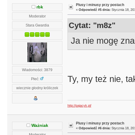
Plusy i minusy przy postach
rbk
«
Odpowiedź #5 dnia:
Stycznia 18, 20
Moderator
Cytat: "m8z"
Stara Gwardia
Ja nie mogę zna
Wiadomości: 3879
Ty, my też nie, 
Płeć:
wiecznie głodny króliczek
http://pajacyk.pl/
Plusy i minusy przy postach
Ważniak
«
Odpowiedź #6 dnia:
Stycznia 18, 20
Moderator