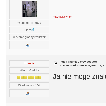
http://pajacyk.pl/
Wiadomości: 3879
Płeć:
wiecznie głodny króliczek
Plusy i minusy przy postach
m8z
«
Odpowiedź #4 dnia:
Stycznia 18, 20
Wielka Gaduła
Ja nie mogę znal
Wiadomości: 552