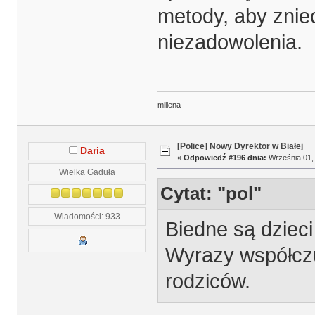
metody, aby znie
niezadowolenia.
millena
[Police] Nowy Dyrektor w Białej
Daria
«
Odpowiedź #196 dnia:
Września 01, 
Wielka Gaduła
Cytat: "pol"
Wiadomości: 933
Biedne są dzieci
Wyrazy współczu
rodziców.