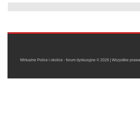
Wirtualne Police i okolice - forum dyskusyjne © 2026 | Wszystkie praw