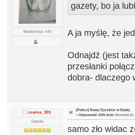
gazety, bo ja lub
A ja myślę, że je
Wiadomości: 443
Odnajdź (jest tak
przesłanki połącz
dobra- dlaczego 
[Police] Nowy Dyrektor w Białej
czarna_301
«
Odpowiedź #205 dnia:
Września 01, 
Gaduła
samo zło widac z