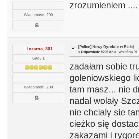
zrozumieniem ....
Wiadomości: 209
[Police] Nowy Dyrektor w Białej
czarna_301
«
Odpowiedź #206 dnia:
Września 01, 
Gaduła
zadałam sobie tr
goleniowskiego li
tam masz... nie dr
Wiadomości: 209
nadal wolały Szcz
nie chcialy sie t
cieżko się dostac 
zakazami i rygor