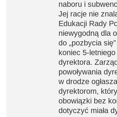
naboru i subwenc
Jej racje nie zna
Edukacji Rady Po
niewygodną dla 
do „pozbycia się”
koniec 5-letniego
dyrektora. Zarzą
powoływania dyre
w drodze ogłasz
dyrektorom, któr
obowiązki bez ko
dotyczyć miała d