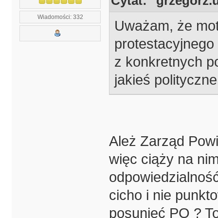
Cytat: "grzegorz.u
Wiadomości: 332
Uważam, że mot
protestacyjnego 
z konkretnych p
jakieś polityczne
Ależ Zarząd Powia
więc ciąży na nim 
odpowiedzialność
cicho i nie punkt
posunięć PO ? To