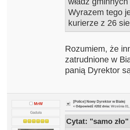
władz gminnych 
Wyrazem tego jes
kurierze z 26 si
Rozumiem, że inn
zatrudnione w Bia
panią Dyrektor są
[Police] Nowy Dyrektor w Białej
MrW
«
Odpowiedź #202 dnia:
Września 01, 
Gaduła
Cytat: "samo zło"