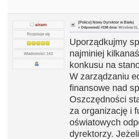
[Police] Nowy Dyrektor w Białej
airam
«
Odpowiedź #198 dnia:
Września 01, 
Rozpisuje się
Uporządkujmy sp
najminiej kilkan
Wiadomości: 162
konkusu na stano
W zarządzaniu e
finansowe nad s
Oszczędności sta
za organizację i 
oświatowych odp
dyrektorzy. Jeże