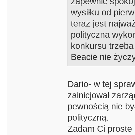
zapewnić spokój.
wysiłku od pier
teraz jest najw
polityczna wykor
konkursu trzeba l
Beacie nie życz
Dario- w tej spra
zainicjował zarzą
pewnością nie by
polityczną.
Zadam Ci proste p