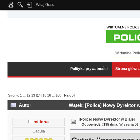
Witaj Gość
Notice
: Undefined index: tapatalk_body_hook in
/home/klient.dhosting.pl/wipmed
Wirtualne Poli
Polityka prywatności
Strona główn
Strony:
1
...
12
13
[
14
]
15
16
...
108
Na dół
Autor
Wątek: [Police] Nowy Dyrektor w
[Police] Nowy Dyrektor w Białej
millena
«
Odpowiedź #195 dnia:
Września 01, 
Gaduła