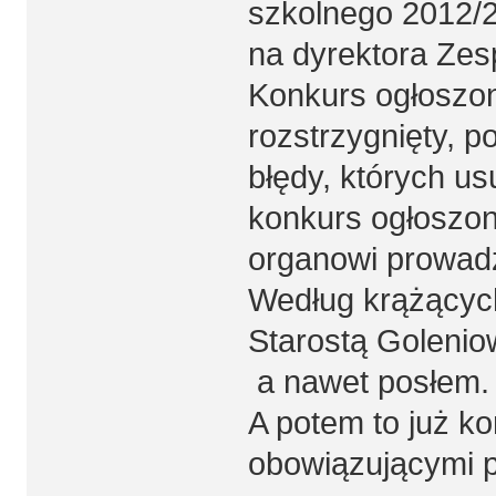
szkolnego 2012/2
na dyrektora Zesp
Konkurs ogłoszon
rozstrzygnięty, 
błędy, których u
konkurs ogłoszon
organowi prowadz
Według krążących
Starostą Golenio
a nawet posłem.
A potem to już k
obowiązującymi 