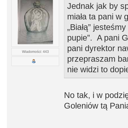
Jednak jak by sp
miała ta pani w
„Białą” jesteśm
pupie”. A pani G
pani dyrektor naw
Wiadomości: 443
przepraszam bar
nie widzi to dop
No tak, i w podz
Goleniów tą Panią