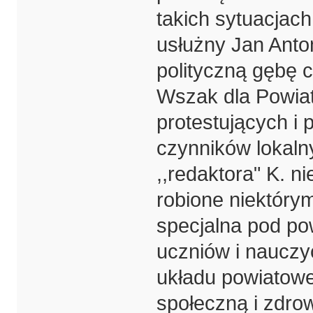
takich sytuacjac
usłużny Jan Anto
polityczną gębę c
Wszak dla Powiat
protestujących i
czynników lokaln
,,redaktora" K. ni
robione niektórym
specjalna pod pow
uczniów i nauczyc
układu powiatoweg
społeczną i zdro