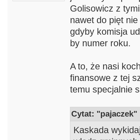
Golisowicz z tym
nawet do pięt nie
gdyby komisja uda
by numer roku.
A to, że nasi koc
finansowe z tej sz
temu specjalnie si
Cytat: "pajaczek"
Kaskada wykidajł