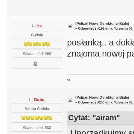
[Police] Nowy Dyrektor w Białej
sz
«
Odpowiedź #199 dnia:
Września 01, 
Gaduła
posłanką.. a dok
znajoma nowej pan
Wiadomości: 269
sz
[Police] Nowy Dyrektor w Białej
Daria
«
Odpowiedź #200 dnia:
Września 01, 
Wielka Gaduła
Cytat: "airam"
Wiadomości: 933
Uporządkujmy s