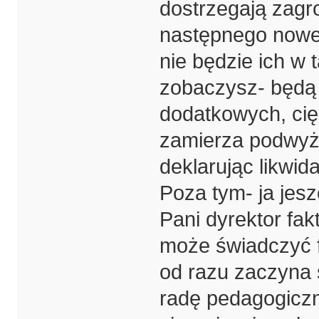
dostrzegają zagroż
następnego nowe
nie będzie ich w 
zobaczysz- będą c
dodatkowych, cię
zamierza podwyż
deklarując likwi
Poza tym- ja jesz
Pani dyrektor fak
może świadczyć f
od razu zaczyna 
radę pedagogiczn