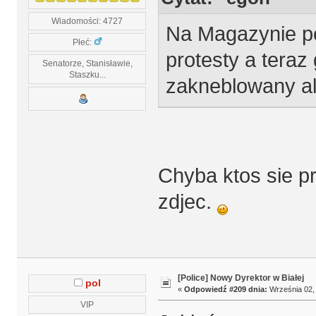
Wiadomości: 4727
Na Magazynie po
Płeć:
protesty a teraz
Senatorze, Stanisławie,
Staszku...
zakneblowany a
Chyba ktos sie p
zdjec.
[Police] Nowy Dyrektor w Białej
pol
«
Odpowiedź #209 dnia:
Września 02, 
VIP