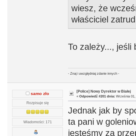
wiesz, że wcześn
właściciel zatru
To zależy..., jeśl
- Znaj i uwzględniaj zdanie innych -
[Police] Nowy Dyrektor w Białej
samo zło
«
Odpowiedź #201 dnia:
Września 01, 
Rozpisuje się
Jednak jak by spo
ta pani w golenio
Wiadomości: 171
jesteśmy za prze