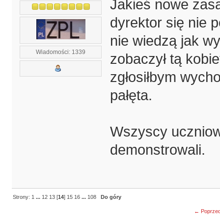
Jakieś nowe zasa
dyrektor się nie 
nie wiedzą jak w
Wiadomości: 1339
zobaczył tą kobie
zgłosiłbym wycho
pałęta.
Wszyscy uczniowi
demonstrowali.
Strony:
1
...
12
13
[
14
]
15
16
...
108
Do góry
← Poprzed