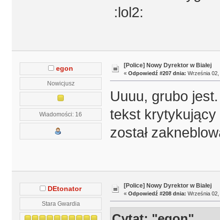
:lol2:
[Police] Nowy Dyrektor w Białej
egon
«
Odpowiedź #207 dnia:
Września 02, 
Nowicjusz
Uuuu, grubo jest
tekst krytykujący
Wiadomości: 16
został zakneblow
[Police] Nowy Dyrektor w Białej
DEtonator
«
Odpowiedź #208 dnia:
Września 02, 
Stara Gwardia
Cytat: "egon"