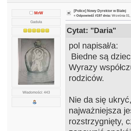
[Police] Nowy Dyrektor w Białej
MrW
«
Odpowiedź #197 dnia:
Września 01, 
Gaduła
Cytat: "Daria"
pol napisał/a:
Biedne są dzieci
Wyrazy współczu
rodziców.
Wiadomości: 443
Nie da się ukryć,
najważniejsza jes
rozstrzygnięty, 