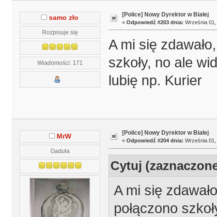
[Police] Nowy Dyrektor w Białej
samo zło
«
Odpowiedź #203 dnia:
Września 01, 
Rozpisuje się
A mi się zdawało
szkoły, no ale wi
Wiadomości: 171
lubię np. Kurier
[Police] Nowy Dyrektor w Białej
MrW
«
Odpowiedź #204 dnia:
Września 01, 
Gaduła
Cytuj (zaznaczon
A mi się zdawał
połączono szkoły