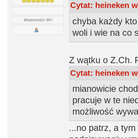
Cytat: heineken w
chyba każdy kto 
Wiadomości: 967
woli i wie na co 
Z wątku o Z.Ch. P
Cytat: heineken w
mianowicie chodz
pracuje w te nie
możliwość wywalc
...no patrz, a tym