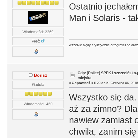
Ostatnio jechałe
Man i Solaris - t
Wiadomości: 2269
Płeć:
wszelkie błędy stylistyczne ortograficzne ora
Odp: [Police] SPPK i szczecińsko
Borisz
miejska
«
Odpowiedź #1120 dnia:
Czerwca 06, 2018,
Gaduła
Wszystko się da.
Wiadomości: 460
aż za zimno? Dla
nawiew zamiast 
chwila, zanim si