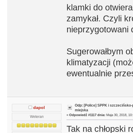
klamki do otwieran
zamykał. Czyli k
nieprzygotowani 
Sugerowałbym ob
klimatyzacji (mo
ewentualnie przes
Odp: [Police] SPPK i szczecińsko
dapol
miejska
«
Odpowiedź #1117 dnia:
Maja 30, 2018, 10:
Weteran
Tak na chłopski 