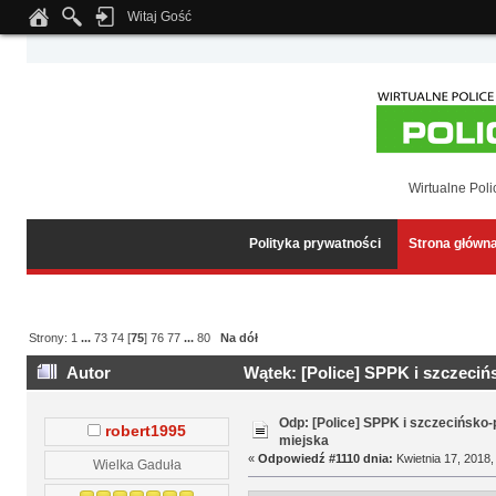
Witaj Gość
Notice
: Undefined index: tapatalk_body_hook in
/home/klient.dhosting.pl/wipmed
Wirtualne Poli
Polityka prywatności
Strona główn
Strony:
1
...
73
74
[
75
]
76
77
...
80
Na dół
Autor
Wątek: [Police] SPPK i szczeciń
Odp: [Police] SPPK i szczecińsko
robert1995
miejska
«
Odpowiedź #1110 dnia:
Kwietnia 17, 2018,
Wielka Gaduła