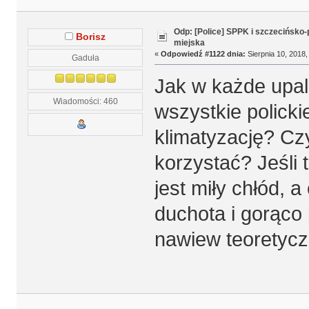
Odp: [Police] SPPK i szczecińsko
Borisz
miejska
«
Odpowiedź #1122 dnia:
Sierpnia 10, 2018,
Gaduła
Jak w każde upaln
Wiadomości: 460
wszystkie polick
klimatyzację? Cz
korzystać? Jeśli
jest miły chłód, 
duchota i gorąco
nawiew teoretycz