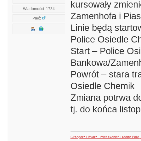
kursowały zmieni
Wiadomości: 1734
Zamenhofa i Pias
Płeć:
Linie będą start
Police Osiedle C
Start – Police Os
Bankowa/Zamenho
Powrót – stara t
Osiedle Chemik
Zmiana potrwa do
tj. do końca list
Grzegorz Ufniarz - mieszkaniec i radny Polic