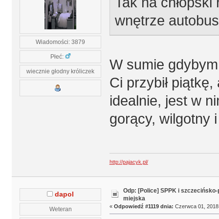
Tak na chłopski 
wnętrze autobusu
Wiadomości: 3879
Płeć:
W sumie gdybym n
wiecznie głodny króliczek
Ci przybił piątkę,
idealnie, jest w 
gorący, wilgotny 
http://pajacyk.pl/
Odp: [Police] SPPK i szczecińsko
dapol
miejska
«
Odpowiedź #1119 dnia:
Czerwca 01, 2018,
Weteran