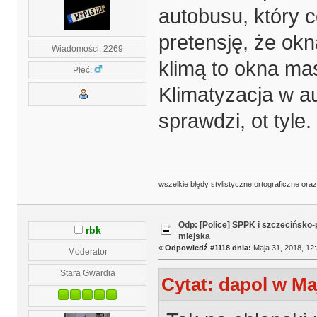
autobusu, który 
pretensję, że ok
Wiadomości: 2269
klimą to okna ma
Płeć:
Klimatyzacja w au
sprawdzi, ot tyle.
wszelkie błędy stylistyczne ortograficzne ora
Odp: [Police] SPPK i szczecińsko
rbk
miejska
«
Odpowiedź #1118 dnia:
Maja 31, 2018, 12:
Moderator
Stara Gwardia
Cytat: dapol w Maj