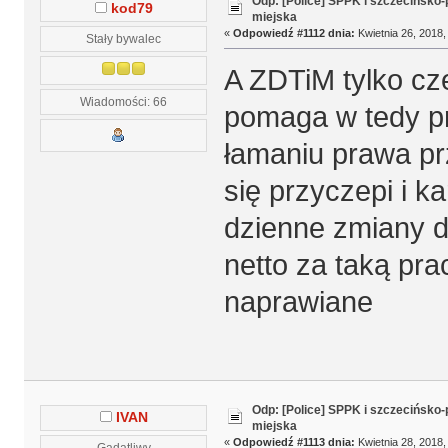
Odp: [Police] SPPK i szczecińsko
kod79
miejska
«
Odpowiedź #1112 dnia:
Kwietnia 26, 2018,
Stały bywalec
A ZDTiM tylko cze
Wiadomości: 66
pomaga w tedy pr
łamaniu prawa pr
się przyczepi i k
dzienne zmiany d
netto za taką pr
naprawiane
Odp: [Police] SPPK i szczecińsko
IVAN
miejska
«
Odpowiedź #1113 dnia:
Kwietnia 28, 2018,
Gadatliwy