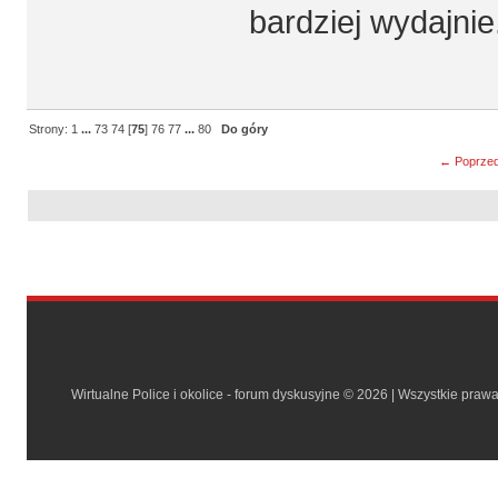
bardziej wydajnie
Strony:
1
...
73
74
[
75
]
76
77
...
80
Do góry
← Poprzed
Wirtualne Police i okolice - forum dyskusyjne © 2026 | Wszystkie praw