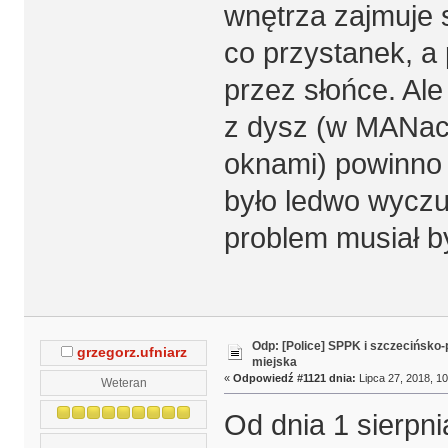
wnętrza zajmuje 
co przystanek, a
przez słońce. Al
z dysz (w MANac
oknami) powinno 
było ledwo wyczu
problem musiał by
Odp: [Police] SPPK i szczecińsko
grzegorz.ufniarz
miejska
«
Odpowiedź #1121 dnia:
Lipca 27, 2018, 10
Weteran
Od dnia 1 sierpni