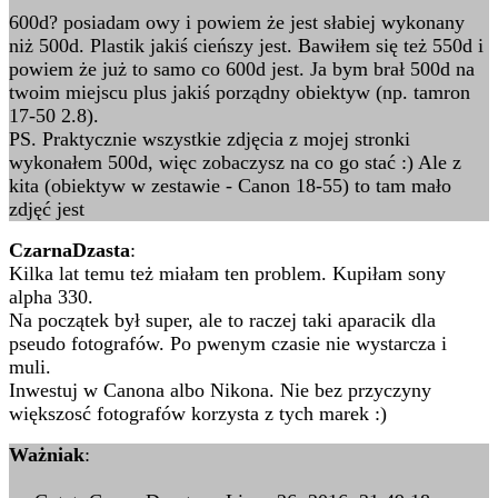
600d? posiadam owy i powiem że jest słabiej wykonany
niż 500d. Plastik jakiś cieńszy jest. Bawiłem się też 550d i
powiem że już to samo co 600d jest. Ja bym brał 500d na
twoim miejscu plus jakiś porządny obiektyw (np. tamron
17-50 2.8).
PS. Praktycznie wszystkie zdjęcia z mojej stronki
wykonałem 500d, więc zobaczysz na co go stać :) Ale z
kita (obiektyw w zestawie - Canon 18-55) to tam mało
zdjęć jest
CzarnaDzasta
:
Kilka lat temu też miałam ten problem. Kupiłam sony
alpha 330.
Na początek był super, ale to raczej taki aparacik dla
pseudo fotografów. Po pwenym czasie nie wystarcza i
muli.
Inwestuj w Canona albo Nikona. Nie bez przyczyny
większosć fotografów korzysta z tych marek :)
Ważniak
: