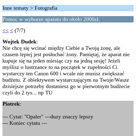
Inne tematy > Fotografia
Pomoc w wyborze aparatu do około 2000zł.
<<
<
(7/7)
Wojtek Dudek
:
Nie chcę się wcinać między Ciebie a Twoją żonę, ale
czasem lepiej jest posłuchać żony. Pamiętaj, że aparat nie
kupuje się na jeden miesiąc czy na jedną sesję! Jeżeli
myślisz o lustrzance to na początek w zupełności Ci
wystarczy ten Canon 600 i wcale nie musisz zwiększać
budżetu. Z obiektywem wystarczającym na Twoje/Wasze
dzisiejsze potrzeby dostaniesz go w pierwotnym budżecie
czyli do 2 tys... np TU
Piotrek
:
--- Cytat: "Opaler" ---duzy znaczy lepszy
--- Koniec cytatu ---