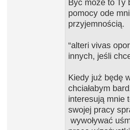
Być może to Ty 
pomocy ode mnie
przyjemnością.
“alteri vivas opor
innych, jeśli chc
Kiedy już będę 
chciałabym bard
interesują mnie 
swojej pracy sp
wywoływać uśm