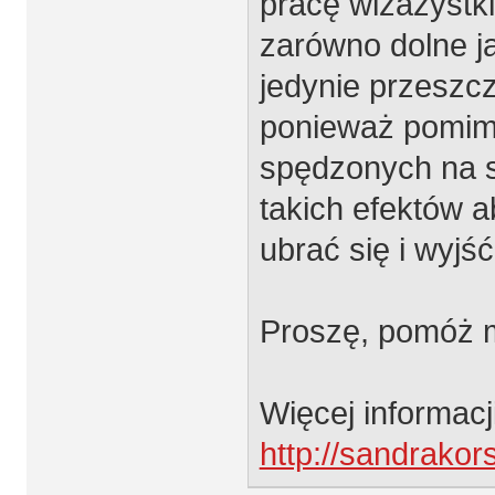
pracę wizażystk
zarówno dolne j
jedynie przeszc
ponieważ pomim
spędzonych na sa
takich efektów 
ubrać się i wyjś
Proszę, pomóż m
Więcej informacj
http://sandrako