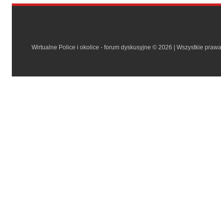
Wirtualne Police i okolice - forum dyskusyjne © 2026 | Wszystkie praw