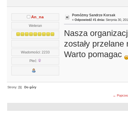
Pomóżmy Sandrze Korsak
An_na
«
Odpowiedź #1 dnia:
Sierpnia 30, 201
Weteran
Nasza organizacj
zostały przelane
Warto pomagac
Wiadomości: 2233
Płeć:
Strony: [
1
]
Do góry
← Poprzed