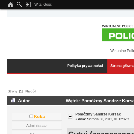
Witaj Gość
Notice
: Undefined index: tapatalk_body_hook in
/home/klient.dhosting.pl/wipmed
Wirtualne Poli
Polityka prywatności
Strona główn
Strony: [
1
]
Na dół
Autor
Wątek: Pomóżmy Sandrze Korsak
Pomóżmy Sandrze Korsak
Kuba
«
dnia:
Sierpnia 30, 2012, 01:12:32 »
Administrator