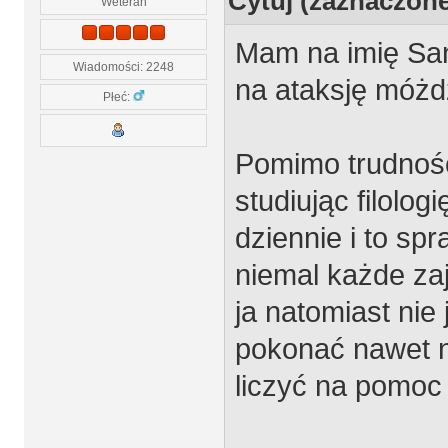
Cytuj (zaznaczon
Weteran
Mam na imię San
Wiadomości: 2248
na ataksję móż
Płeć:
Pomimo trudnośc
studiując filolo
dziennie i to sp
niemal każde za
ja natomiast nie
pokonać nawet n
liczyć na pomoc