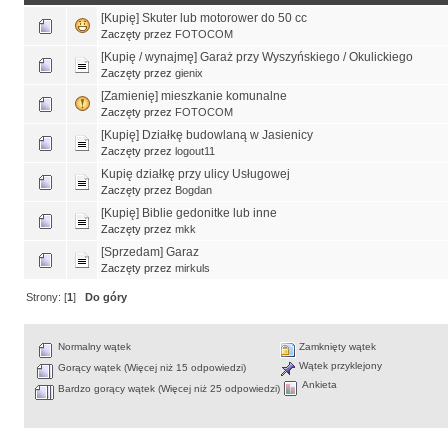
[Kupię] Skuter lub motorower do 50 cc
Zaczęty przez
FOTOCOM
[Kupię / wynajmę] Garaż przy Wyszyńskiego / Okulickiego
Zaczęty przez
gienix
[Zamienię] mieszkanie komunalne
Zaczęty przez
FOTOCOM
[Kupię] Działkę budowlaną w Jasienicy
Zaczęty przez
logout11
Kupię działkę przy ulicy Usługowej
Zaczęty przez
Bogdan
[Kupię] Biblie gedonitke lub inne
Zaczęty przez
mkk
[Sprzedam] Garaz
Zaczęty przez
mirkuls
Strony: [
1
]
Do góry
Normalny wątek
Zamknięty wątek
Wątek przyklejony
Gorący wątek (Więcej niż 15 odpowiedzi)
Ankieta
Bardzo gorący wątek (Więcej niż 25 odpowiedzi)