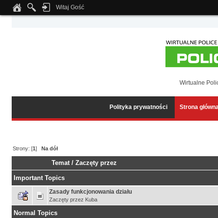
Witaj Gość
Notice
: Undefined index: tapatalk_body_hook in
/home/klient.dhosting.pl/wipmed
Wirtualne Poli
Polityka prywatności
Strona główn
Strony: [
1
]
Na dół
Temat
/
Zaczęty przez
Important Topics
Zasady funkcjonowania działu
Zaczęty przez
Kuba
Normal Topics