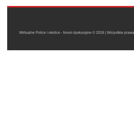
Wirtualne Police i okolice - forum dyskusyjne © 2026 | Wszystkie praw