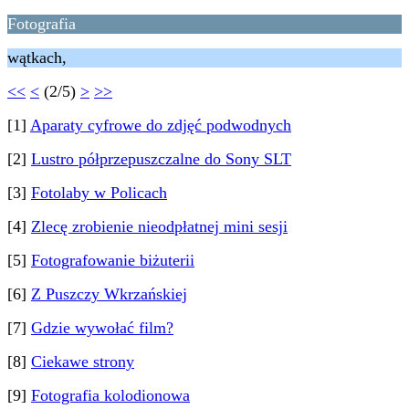
Fotografia
wątkach,
<<
<
(2/5)
>
>>
[1]
Aparaty cyfrowe do zdjęć podwodnych
[2]
Lustro półprzepuszczalne do Sony SLT
[3]
Fotolaby w Policach
[4]
Zlecę zrobienie nieodpłatnej mini sesji
[5]
Fotografowanie biżuterii
[6]
Z Puszczy Wkrzańskiej
[7]
Gdzie wywołać film?
[8]
Ciekawe strony
[9]
Fotografia kolodionowa