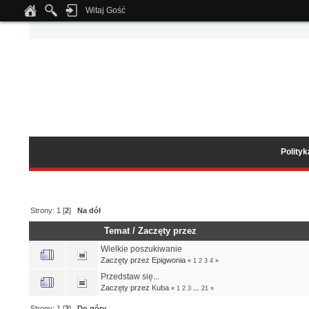
Witaj Gość
Notice
: Undefined index: tapatalk_body_hook in
/home/klient.dhosting.pl/wipmed
Polity
Strony:
1
[
2
]
Na dół
Temat
/
Zaczęty przez
Wielkie poszukiwanie
Zaczęty przez Epigwonia
«
1
2
3
4
»
Przedstaw się...
Zaczęty przez
Kuba
«
1
2
3
...
21
»
Strony:
1
[
2
]
Do góry