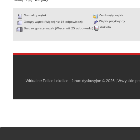
Normalny wątek
Zamknięty wątek
Wątek przyklejony
Gorący wątek (Więcej niż 15 odpowiedzi)
Ankieta
Bardzo gorący wątek (Więcej niż 25 odpowiedzi)
Wirtualne Police i okolice - forum dyskusyjne © 2026 | Wszystkie p