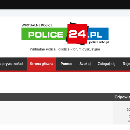
ia2/forum/Sources/Load.php(2501) : eval()'d code
on line
199
Wirtualne Police i okolice - forum dyskusyjne
ka prywatności
Strona główna
Pomoc
Szukaj
Zaloguj się
Reje
Odpowie
10
37