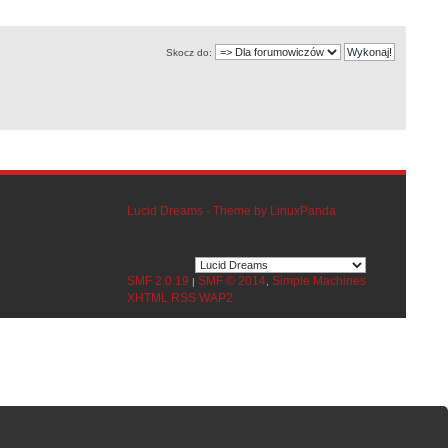
Skocz do:
Lucid Dreams - Theme by LinuxPanda
SMF 2.0.19
SMF © 2014
Simple Machines
|
,
XHTML
RSS
WAP2