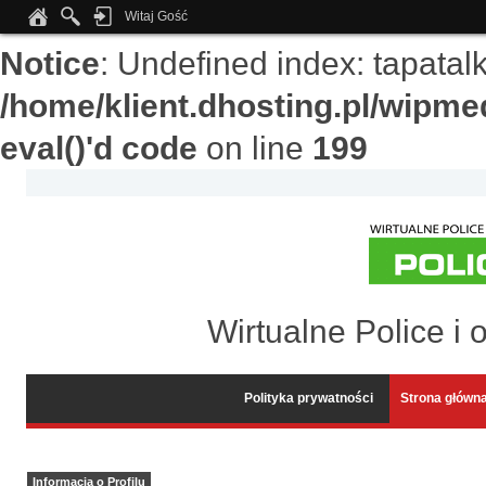
Witaj Gość
Notice
: Undefined index: tapata
/home/klient.dhosting.pl/wipme
eval()'d code
on line
199
Wirtualne Police i 
Polityka prywatności
Strona główn
Informacja o Profilu