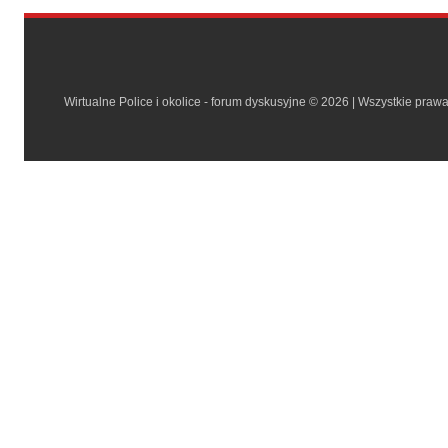
Wirtualne Police i okolice - forum dyskusyjne © 2026 | Wszystkie praw