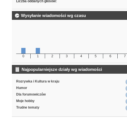
Liczba oddanych głosów:
Wysyłanie wiadomości wg czasu
0
1
2
3
4
5
6
7
Najpopularniejsze działy wg wiadomości
Rozrywka i Kultura w kraju
Humor
Dla forumowiczów
Moje hobby
Trudne tematy