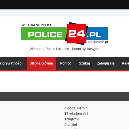
ia2/forum/Sources/Load.php(2501) : eval()'d code
on line
199
Wirtualne Police i okolice - forum dyskusyjne
ka prywatności
Strona główna
Pomoc
Szukaj
Zaloguj się
Reje
4 godz. 40 min.
17 wiadomości
1 wątków
0 ankiet