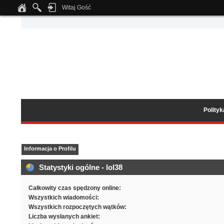
Witaj Gość
Notice
: Undefined index: tapatalk_body_hook in
/home/klient.dhosting.pl/wipmed
Polity
Informacja o Profilu
Statystyki ogólne - lol38
Całkowity czas spędzony online:
Wszystkich wiadomości:
Wszystkich rozpoczętych wątków:
Liczba wysłanych ankiet: