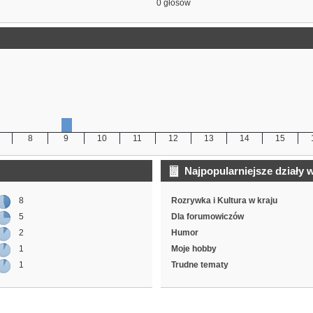
0 głosów
8
9
10
11
12
13
14
15
Najpopularniejsze działy 
8
Rozrywka i Kultura w kraju
5
Dla forumowiczów
2
Humor
1
Moje hobby
1
Trudne tematy