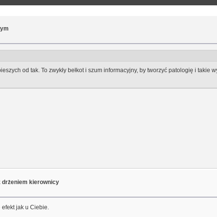
wym
eszych od tak. To zwykły bełkot i szum informacyjny, by tworzyć patologię i takie w
z drżeniem kierownicy
 efekt jak u Ciebie.