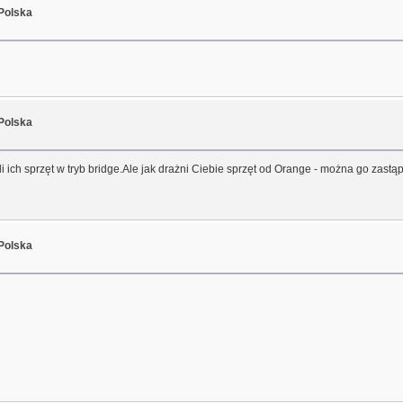
Polska
Polska
 ich sprzęt w tryb bridge.Ale jak drażni Ciebie sprzęt od Orange - można go zastąpi
Polska