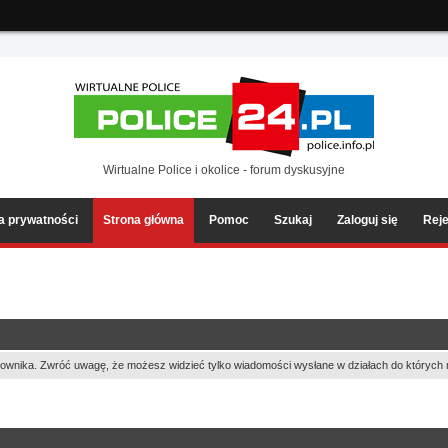
ia2/forum/Sources/Load.php(2501) : eval()'d code
on line
199
Wirtualne Police i okolice - forum dyskusyjne
ka prywatności
Strona główna
Pomoc
Szukaj
Zaloguj się
Reje
ownika. Zwróć uwagę, że możesz widzieć tylko wiadomości wysłane w działach do których 