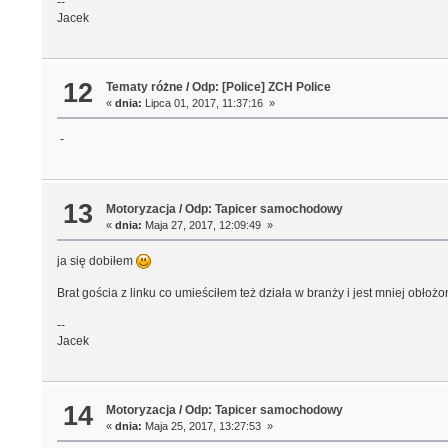
--
Jacek
12
Tematy różne
/
Odp: [Police] ZCH Police
«
dnia:
Lipca 01, 2017, 11:37:16 »
-
13
Motoryzacja
/
Odp: Tapicer samochodowy
«
dnia:
Maja 27, 2017, 12:09:49 »
ja się dobiłem
Brat gościa z linku co umieściłem też działa w branży i jest mniej obłoż
--
Jacek
14
Motoryzacja
/
Odp: Tapicer samochodowy
«
dnia:
Maja 25, 2017, 13:27:53 »