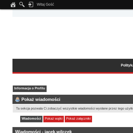
Witaj Gość
Notice
: Undefined index: tapatalk_body_hook in
/home/klient.dhosting.pl/wipmed
Polity
Informacja o Profilu
Pokaż wiadomości
Ta sekcja pozwala Ci zobaczyć wszystkie wiadomości wysłane przez tego użytk
Wiadomości
Pokaż wątki
Pokaż załączniki
Wiadomości - jacek.wilczek