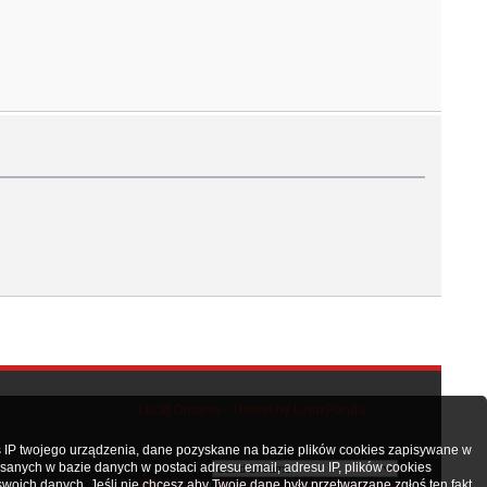
Lucid Dreams - Theme by LinuxPanda
 IP twojego urządzenia, dane pozyskane na bazie plików cookies zapisywane w
nych w bazie danych w postaci adresu email, adresu IP, plików cookies
oich danych. Jeśli nie chcesz aby Twoje dane były przetwarzane zgłoś ten fakt
SMF 2.0.19
SMF © 2014
Simple Machines
|
,