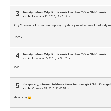
3
Tematy różne
/
Odp: Rozliczenie kosztów C.O. w SM Chemik
«
dnia:
Listopada 22, 2018, 17:43:49 »
Czy Szanowne Forum orientuje się czy da się uzyskać zwrot nadpłaty na
--
Jacek
4
Tematy różne
/
Odp: Rozliczenie kosztów C.O. w SM Chemik
«
dnia:
Listopada 05, 2018, 12:36:52 »
vvv
5
Komputery, internet, telefonia i inne technologie
/
Odp: Orange 
«
dnia:
Czerwca 15, 2018, 12:08:57 »
daje radę