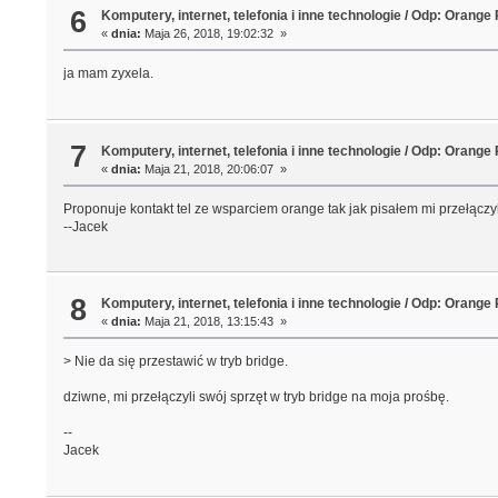
6
Komputery, internet, telefonia i inne technologie
/
Odp: Orange 
«
dnia:
Maja 26, 2018, 19:02:32 »
ja mam zyxela.
7
Komputery, internet, telefonia i inne technologie
/
Odp: Orange 
«
dnia:
Maja 21, 2018, 20:06:07 »
Proponuje kontakt tel ze wsparciem orange tak jak pisałem mi przełączyli
--Jacek
8
Komputery, internet, telefonia i inne technologie
/
Odp: Orange 
«
dnia:
Maja 21, 2018, 13:15:43 »
> Nie da się przestawić w tryb bridge.
dziwne, mi przełączyli swój sprzęt w tryb bridge na moja prośbę.
--
Jacek