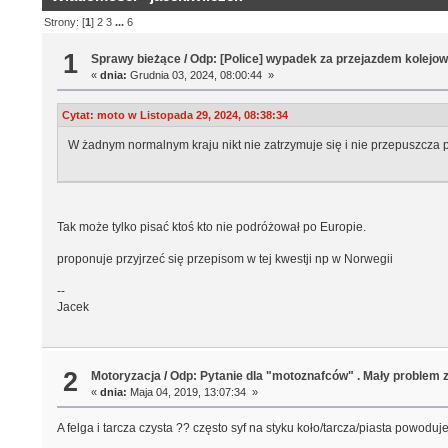
Strony: [
1
]
2
3
...
6
1
Sprawy bieżące
/
Odp: [Police] wypadek za przejazdem kolejo
«
dnia:
Grudnia 03, 2024, 08:00:44 »
Cytat: moto w Listopada 29, 2024, 08:38:34
W żadnym normalnym kraju nikt nie zatrzymuje się i nie przepuszcza pi
Tak może tylko pisać ktoś kto nie podróżował po Europie.
proponuje przyjrzeć się przepisom w tej kwestji np w Norwegii
--
Jacek
2
Motoryzacja
/
Odp: Pytanie dla "motoznafców" . Mały problem 
«
dnia:
Maja 04, 2019, 13:07:34 »
A felga i tarcza czysta ?? często syf na styku koło/tarcza/piasta powoduje