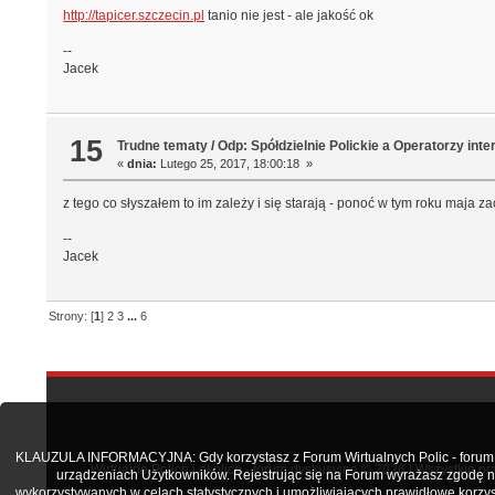
http://tapicer.szczecin.pl
tanio nie jest - ale jakość ok
--
Jacek
15
Trudne tematy
/
Odp: Spółdzielnie Polickie a Operatorzy inte
«
dnia:
Lutego 25, 2017, 18:00:18 »
z tego co słyszałem to im zależy i się starają - ponoć w tym roku maja z
--
Jacek
Strony: [
1
]
2
3
...
6
KLAUZULA INFORMACYJNA: Gdy korzystasz z Forum Wirtualnych Polic - forum.po
Wirtualne Police i okolice - forum dyskusyjne © 2026 | Wszystkie p
urządzeniach Użytkowników. Rejestrując się na Forum wyrażasz zgodę n
wykorzystywanych w celach statystycznych i umożliwiających prawidłowe korzys