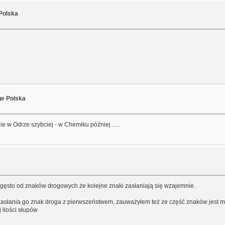
Polska
ge Polska
e w Odrze szybciej - w Chemiku później .....
k gęsto od znaków drogowych że kolejne znaki zasłaniają się wzajemnie.
 zasłania go znak droga z pierwszeństwem, zauważyłem też że część znaków jest mn
 ilości słupów