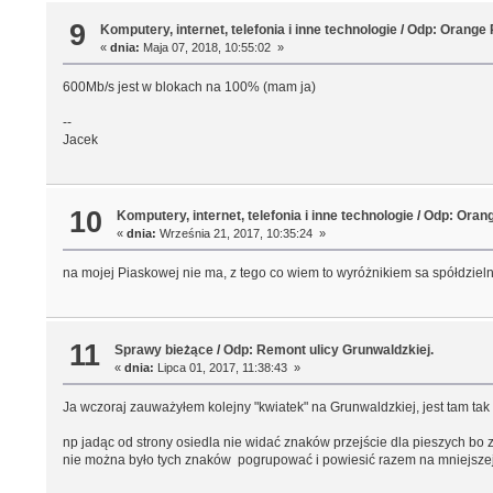
9
Komputery, internet, telefonia i inne technologie
/
Odp: Orange 
«
dnia:
Maja 07, 2018, 10:55:02 »
600Mb/s jest w blokach na 100% (mam ja)
--
Jacek
10
Komputery, internet, telefonia i inne technologie
/
Odp: Oran
«
dnia:
Września 21, 2017, 10:35:24 »
na mojej Piaskowej nie ma, z tego co wiem to wyróżnikiem sa spółdzielni
11
Sprawy bieżące
/
Odp: Remont ulicy Grunwaldzkiej.
«
dnia:
Lipca 01, 2017, 11:38:43 »
Ja wczoraj zauważyłem kolejny "kwiatek" na Grunwaldzkiej, jest tam ta
np jadąc od strony osiedla nie widać znaków przejście dla pieszych bo
nie można było tych znaków pogrupować i powiesić razem na mniejszej