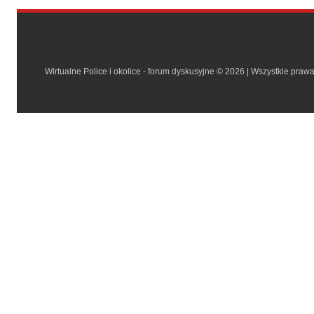
Wirtualne Police i okolice - forum dyskusyjne © 2026 | Wszystkie praw