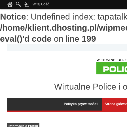
Witaj Gość
Notice
: Undefined index: tapata
/home/klient.dhosting.pl/wipme
eval()'d code
on line
199
Wirtualne Police i 
Polityka prywatności
Strona główn
Informacja o Profilu