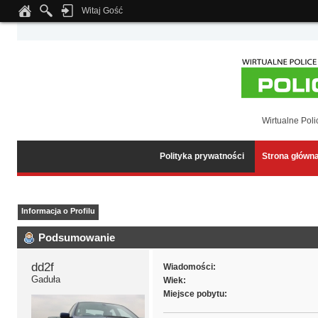
Witaj Gość
Notice
: Undefined index: tapatalk_body_hook in
/home/klient.dhosting.pl/wipmed
Wirtualne Poli
Polityka prywatności
Strona główn
Informacja o Profilu
Podsumowanie
dd2f 
Wiadomości:
Gaduła
Wiek:
Miejsce pobytu: