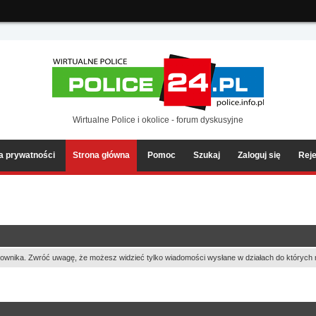
ia2/forum/Sources/Load.php(2501) : eval()'d code
on line
199
Wirtualne Police i okolice - forum dyskusyjne
ka prywatności
Strona główna
Pomoc
Szukaj
Zaloguj się
Reje
ownika. Zwróć uwagę, że możesz widzieć tylko wiadomości wysłane w działach do których 