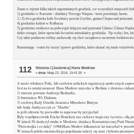
Znam w rejonie kilka takich zapomnianych grodzisk, we wszystkich miejscach by
1) grodzisko w Karsznie - dzielnicy Nowego Warpna - teren porośnięty lasem.
2 i 3) dwa grodziska koło Swobnicy powiat Gryfino, gmina Chojna nad jeziorami 
4) grodzisko koliste w Kołbaczu
5) grodzisko stożkowe na połwyspie leźącym nad jeziorami Glinna i Glinna Wąsk
dziko rosnące, które uprawiali ówcześni mieszkańcy grodziska. Np wykę i len, która
Czy takie pradawne rośliny zachowały się choć szczątkowo na terenie średniowiec
Reasumując - warto by ruszyć sprawe grodziska, które okazać się moźe wizytówką
112
Historia
/
[Jasienica] Hans Modrow
«
dnia:
Maja 23, 2016, 19:41:00 »
A moźe włodarze Polic, lub szefowie polickich organizacji społecznych zapro
Jest na to ostatni moment. Hans Modrow mieszka w Berlinie z dwiema córkami, 
1) staroste powiatu Andrzeja Bednarka,
2) burmistrza Wł. Diakuna
3) szefową Rady Osiedla Jasienica Mirosławe Butrym
lub Anitę Andryszczyk ze "Skarbu"
to jeśli zdrowie by pozwoliło to napewno by przyjechał.
Były współpracownik Ericha Honekera ma ciekawy tragiczny źyciorys, siłą po
W latach 50 skończył studia w Moskwie, działacz Komunistycznej Parti Niemi
"Pierestrojka i co dalej" (1988)Hans Modrov kilkanaście lat mieszkał w prze
W ramach polsko-niemieckiego pojednania naleźy się nam i byłemu premiero