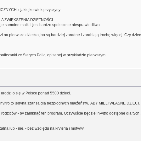
CZNYCH z jakiejkolwiek przyczyny.
LA ZWIĘKSZENIA DZIETNOŚCI.
je samotne matki i jest bardzo społecznie niesprawiedliwa.
 na pierwsze dziecko, bo są bardziej zaradne i zarabiają trochę więcej. Czy dziec
oliczanki ze Starych Polic, opisanej w przykładzie pierwszym.
u urodziło się w Polsce ponad 5500 dzieci.
h, invitro to jedyna szansa dla bezpłodnych małźeństw, ABY MIELI WŁASNE DZIECI.
rodziców - by zamknąć ten program. Oczywiście będzie in-vitro dostępne dla tych, k
na lub - nie, - bez względu na kryteria i motywy.