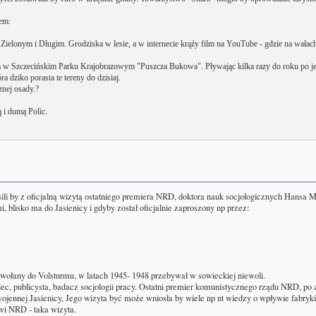
łem:
Zielonym i Długim. Grodziska w lesie, a w internecie krąźy film na YouTube - gdzie na wałac
a w Szczecińskim Parku Krajobrazowym "Puszcza Bukowa". Pływając kilka razy do roku po jez
 dziko porasta te tereny do dzisiaj.
znej osady.?
 i dumą Polic.
sili by z oficjalną wizytą ostatniego premiera NRD, doktora nauk socjologicznych Hansa
blisko ma do Jasienicy i gdyby został oficjalnie zaproszony np przez:
wołany do Volsturmu, w latach 1945- 1948 przebywał w sowieckiej niewoli.
ec, publicysta, badacz socjologii pracy. Ostatni premier komunistycznego rządu NRD, po
dwojennej Jasienicy, Jego wizyta być moźe wniosła by wiele np nt wiedzy o wpływie fabry
wi NRD - taka wizyta.