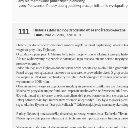
- aby nie marnowano publicznych pieniędzy,
- źeby Policzanie i Polacy dobrą godziwą pracą mieli, a nie wyciągali rę
111
Historia
/
[Mścięcino] Grodzisko wczesnośredniowieczne
«
dnia:
Maja 26, 2016, 00:05:01 »
Dziwne, że dopiero teraz otwieram osobny wątek na temat najstarszego obiektu h
wzgórzu przy ulicy Dębowej.
O grodzisku pisał pan J. Matura, były informacje w prasie lokalnej i gawędy histo
Ale nie wykorzystuje się zupełnie potencjału tego miejsca, nie ma ścieżki turyst
promować gmine .
Jadąc lub idąc ulicą Dębową dobrze widać wały powstałego około 850 r. grodziska
Przed drugą wojną badania naukowe na tym terenie prowadziło około 5 grup arc
Po wojnie w 1954 roku archeolodzy Instytutu Zachodniego z Poznania przebadali
wykonano w 1968 roku.
Obecnie na tym wzgórzu częściowo znajdują się prywatne działki, ale nie obejmują
Moźna by pozyskać unijne fundusze i zaprosić naukowców ze Szczecina lub Pozna
850 rok naszej ery to czasy przedchrześcijańskie i przed formowaniem się organiz
Jakiej narodowości byli mieszkańcy mścięcińskiej osady? Czy było to jakieś ple
się w okolice Rynku na "Starych Policach"? Gdzie znajduje się cmentarzysko całop
Z ulicy Dębowej moźna scieźką dostać się na szczyt wzniesienia. Tabliczka "Teren
Naleźy sprawdzić prawo własności do tych terenów i po uzyskaniu funduszy prowa
Skansen ze znalezionymi eksponatami promował by naszą gminę, a zagraniczni tur