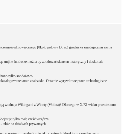
 wczesnośredniowiecznego (0koło połowy IX w.) grodziska znajdującemu się na
stując unijne fundusze moźna by zbudować skansen historyczny i doskonale
adzono tylko sondażowo.
skatalogowane tamte znaleziska. Ostatnie wyrywkowe prace archeologiczne
 drogą wodną z Wikingami z Winety (Wolina)? Dlaczego w X/XI wieku przeniesiono
 obejmuję tylko małą część wzgórza.
- także na działkach prywatnych.
 po wzgórzu - analogicznie jak po ruinach fabryki sztucznej benzyny.