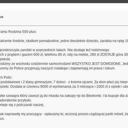
us
gramu Rodzina 500 plus:
ałcenie średnie, studium pomaturalne, jedno dwuletnie dziecko, zarabia na rękę 1
 przekroczyla zarobki w poprzednich latach. Nie dostaje teź rodzinnego.
ych z prądem i gazem 600 zł, telefonu 80 zł, raty na meble, 280 zł ZOSTAJE góra 30
peksie.
dla rodziny ze wschodu codziennie samochodami WSZYSTKO JEST DOWOźONE. Jedz
dumny źe Police przyjmują naszych rodakąw i zapewniają im prace i lokum.
h Polic:
odstawowe i 2 klasy gimnazjum, 7 dzieci - z trzema ojcami. Za dom płaci jej niepr
 opieki. Dostała w czerwcu 9000 zł wyrównania za 3 miesiące i 1000 zł z opieki i u
e szwagra który zawozi ją do miasta na zakupy np do Biedronki. I ta kupuje dla dz
adoratorów przybyło.
mieje się z policzanki naszej.
 tak naprawdę my pracujący - opłacamy to, wczoraj prezes rządzącej partii mówił,
us.