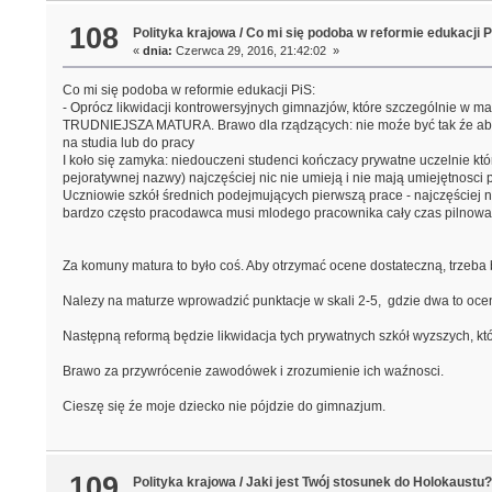
108
Polityka krajowa
/
Co mi się podoba w reformie edukacji P
«
dnia:
Czerwca 29, 2016, 21:42:02 »
Co mi się podoba w reformie edukacji PiS:
- Oprócz likwidacji kontrowersyjnych gimnazjów, które szczególnie w m
TRUDNIEJSZA MATURA. Brawo dla rządzących: nie moźe być tak źe aby zd
na studia lub do pracy
I koło się zamyka: niedouczeni studenci kończacy prywatne uczelnie k
pejoratywnej nazwy) najczęściej nic nie umieją i nie mają umiejętnosci 
Uczniowie szkół średnich podejmujących pierwszą prace - najczęściej n
bardzo często pracodawca musi mlodego pracownika cały czas pilnować, aby
Za komuny matura to było coś. Aby otrzymać ocene dostateczną, trzeba
Nalezy na maturze wprowadzić punktacje w skali 2-5, gdzie dwa to oc
Następną reformą będzie likwidacja tych prywatnych szkół wyzszych, któr
Brawo za przywrócenie zawodówek i zrozumienie ich waźnosci.
Cieszę się źe moje dziecko nie pójdzie do gimnazjum.
109
Polityka krajowa
/
Jaki jest Twój stosunek do Holokaustu