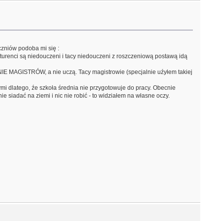
czniów podoba mi się :
turenci są niedouczeni i tacy niedouczeni z roszczeniową postawą idą
IE MAGISTRÓW, a nie uczą. Tacy magistrowie (specjalnie uźyłem takiej
mi dlatego, źe szkoła średnia nie przygotowuje do pracy. Obecnie
e siadać na ziemi i nic nie robić - to widziałem na własne oczy.