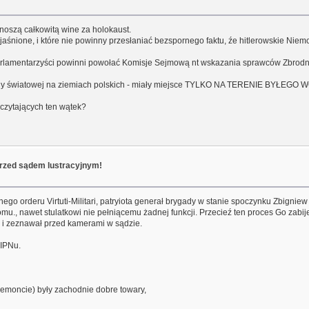
noszą całkowitą wine za holokaust.
aśnione, i które nie powinny przesłaniać bezspornego faktu, źe hitlerowskie Ni
parlamentarzyści powinni powołać Komisje Sejmową nt wskazania sprawców Zbrod
I wojny światowej na ziemiach polskich - miały miejsce TYLKO NA TERENIE B
czytających ten wątek?
 przed sądem lustracyjnym!
nego orderu Virtuti-Militari, patryiota generał brygady w stanie spoczynku Zbigni
mu., nawet stulatkowi nie pełniącemu żadnej funkcji. Przecieź ten proces Go zabije
ł i zeznawał przed kamerami w sądzie.
 IPNu.
 remoncie) były zachodnie dobre towary,