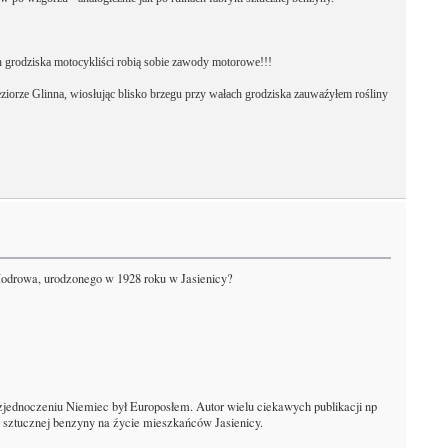
h grodziska motocykliści robią sobie zawody motorowe!!!
iorze Glinna, wiosłując blisko brzegu przy wałach grodziska zauwaźyłem rośliny
 Modrowa, urodzonego w 1928 roku w Jasienicy?
 zjednoczeniu Niemiec był Europosłem. Autor wielu ciekawych publikacji np
ki sztucznej benzyny na źycie mieszkańców Jasienicy.