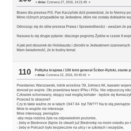
«
dnia:
Czerwca 27, 2016, 14:21:49 »
Brawo dla prezesa PiS. Pan Kaczyński dziś powiedział, źe to Niemcy po
Mimo róźnych przypadków np Jedwabne, które nie zostały dokładnie wyj
Odnosząc się do słów prezesa Prawa i Sprawiedliwości - uwaźam źe 
Nasuwa tu się drugie pytanie: dlaczego pogromy Źydów w czasie I
A jaki jest stosunek do Holokaustu i zbrodni w Jedwabnem szanownych 
Mam świadomość, źe to trudny temat.
110
Polityka krajowa
/
100 letni generał Ścibor-Rylski, stanie
«
dnia:
Czerwca 22, 2016, 03:40:42 »
Powstaniec Warszawski, lotnik września '39, źołnierz AK, kawaler wojen
donosił po wojnie. Oto prawdziwa twarz IPNu i PiSu. Nie odpuszczą niko
Człowiek schorowany, stojący nad mogiłą bohater - będzie się tłumaczy
Przecieź to straszne!!
Czy to takie waźne ze w latach 1947-64 był TW??? Na to idą pieniądze
Mnie to wogóle nie interesuje.
Mnie interesują: pieniądze -
-aby moja rodzina źyła na odpowiednim poziomie,
- źeby w Biedronce (fajnie źe otwarli juź Biedronkę na moim osiedlu po
- źeby w Policach było bezpiecznie na ulicy i w szkołach i wszędzie,