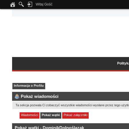
Witaj Gość
Notice
: Undefined index: tapatalk_body_hook in
/home/klient.dhosting.pl/wipmed
Polity
Informacja o Profilu
Pokaż wiadomości
Ta sekcja pozwala Ci zobaczyć wszystkie wiadomości wysłane przez tego użytk
Wiadomości
Pokaż wątki
Pokaż załączniki
Pokaż wątki - DominikDolnoślązak