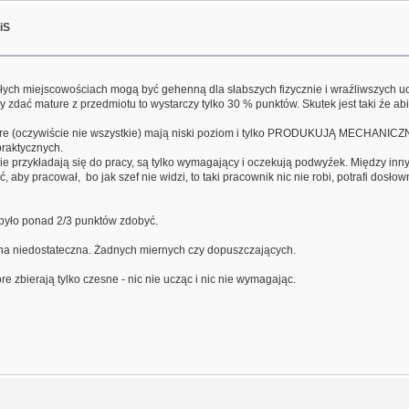
iS
ałych miejscowościach mogą być gehenną dla słabszych fizycznie i wraźliwszych u
ać mature z przedmiotu to wystarczy tylko 30 % punktów. Skutek jest taki źe abi
tóre (oczywiście nie wszystkie) mają niski poziom i tylko PRODUKUJĄ MECHANICZN
praktycznych.
ie przykładają się do pracy, są tylko wymagający i oczekują podwyźek. Między inny
 pracował, bo jak szef nie widzi, to taki pracownik nic nie robi, potrafi dosłowni
 było ponad 2/3 punktów zdobyć.
ena niedostateczna. Żadnych miernych czy dopuszczających.
e zbierają tylko czesne - nic nie ucząc i nic nie wymagając.
?