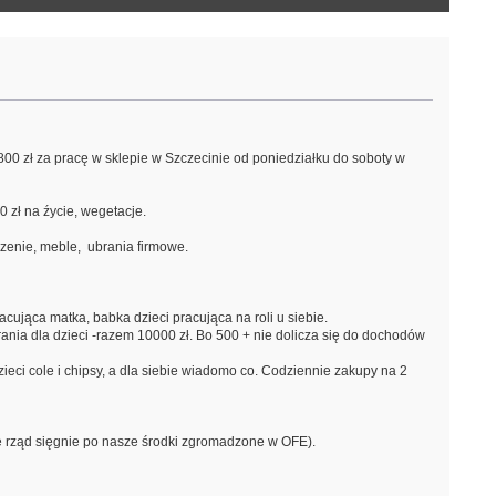
800 zł za pracę w sklepie w Szczecinie od poniedziałku do soboty w
0 zł na źycie, wegetacje.
enie, meble, ubrania firmowe.
acująca matka, babka dzieci pracująca na roli u siebie.
brania dla dzieci -razem 10000 zł. Bo 500 + nie dolicza się do dochodów
ieci cole i chipsy, a dla siebie wiadomo co. Codziennie zakupy na 2
 źe rząd sięgnie po nasze środki zgromadzone w OFE).