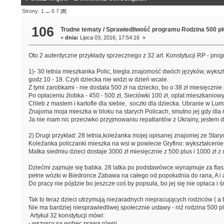
Strony:
1
...
6
7
[
8
]
106
Trudne tematy
/
Sprawiedliwość programu Rodzina 500 pl
«
dnia:
Lipca 03, 2016, 17:54:16 »
Oto 2 autentyczne przykłady sprzecznego z 32 art. Konstytucji RP - pro
1)- 30 letnia mieszkanka Polic, biegla znajomość dwóch języków, wykszt
godz 10 - 18. Czyli dziecka nie widzi w dzień wcale.
Z tymi zarobkami - nie dostała 500 zł na dziecko, bo o 38 zł miesięcznie
Po opłaceniu źlobka - 450 - 500 zł, Sieciówki 100 zł, oplat mieszkaniow
Chleb z maslem i kartofle dla siebie, soczki dla dziecka. Ubranie w Lum
Znajoma moja mieszka w bloku na starych Policach, smutno jej gdy 
Ja nie mam nic przeciwko przyjmowaniu repatiantów z Ukrainy, jestem 
2) Drugi przykład: 28 letnia,koleźanka mojej opisanej znajomej ze Staryc
Koleźanka policzanki mieszka na wsi w powiecie Gryfino: wykształcenie p
Matka siedmiu dzieci dostaje 3000 zł miesięcznie z 500 plus i 1000 zł z
Dziećmi zajmuje się babka. 28 latka po podstawówce wynajmuje za flaszk
pełne wózki w Biedronce Zabawa na całego od popołudnia do rana, A i 
Do pracy nie pójdzie bo jeszcze coś by popsuła, bo jej się nie opłaca i ś
Tak to teraz dzieci utrzymują niezaradnych niepracujących rodziców ( a
Nie ma bardziej niesprawiedliwej społecznie ustawy - niź rodzina 500 pl
Artykuł 32 konstytucji mówi:
- wszyscy są wobec prawa równi