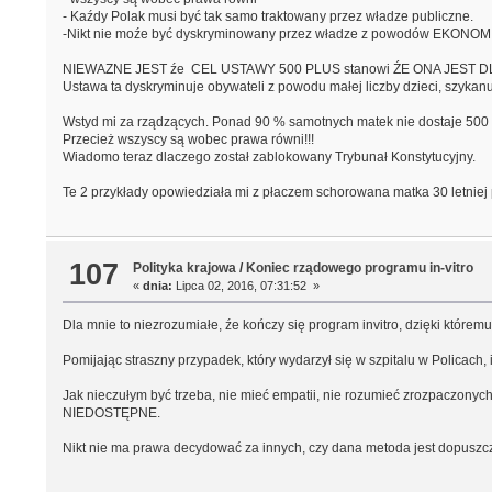
- Kaźdy Polak musi być tak samo traktowany przez władze publiczne.
-Nikt nie moźe być dyskryminowany przez władze z powodów EKONOMI
NIEWAZNE JEST źe CEL USTAWY 500 PLUS stanowi ŹE ONA JEST D
Ustawa ta dyskryminuje obywateli z powodu małej liczby dzieci, szykanu
Wstyd mi za rządzących. Ponad 90 % samotnych matek nie dostaje 500 zł
Przecież wszyscy są wobec prawa równi!!!
Wiadomo teraz dlaczego został zablokowany Trybunał Konstytucyjny.
Te 2 przykłady opowiedziała mi z płaczem schorowana matka 30 letniej p
107
Polityka krajowa
/
Koniec rządowego programu in-vitro
«
dnia:
Lipca 02, 2016, 07:31:52 »
Dla mnie to niezrozumiałe, źe kończy się program invitro, dzięki którem
Pomijając straszny przypadek, który wydarzył się w szpitalu w Policac
Jak nieczułym być trzeba, nie mieć empatii, nie rozumieć zrozpaczonych 
NIEDOSTĘPNE.
Nikt nie ma prawa decydować za innych, czy dana metoda jest dopuszczal