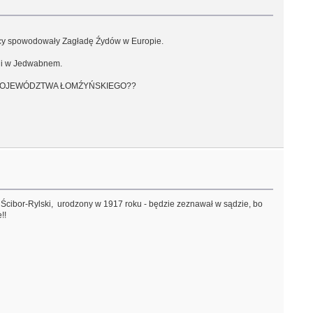
emcy spowodowały Zagładę Źydów w Europie.
ni w Jedwabnem.
YŁEGO WOJEWÓDZTWA ŁOMŹYŃSKIEGO??
ew Ścibor-Rylski, urodzony w 1917 roku - będzie zeznawał w sądzie, bo
!!