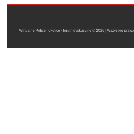
Wirtualne Police i okolice - forum dyskusyjne © 2026 | Wszystkie praw