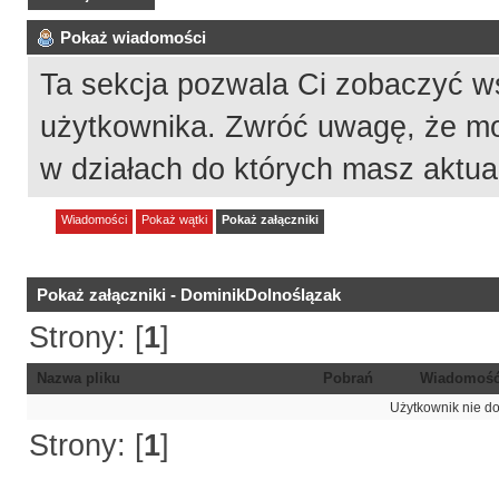
Pokaż wiadomości
Ta sekcja pozwala Ci zobaczyć w
użytkownika. Zwróć uwagę, że mo
w działach do których masz aktua
Wiadomości
Pokaż wątki
Pokaż załączniki
Pokaż załączniki - DominikDolnoślązak
Strony: [
1
]
Nazwa pliku
Pobrań
Wiadomoś
Użytkownik nie do
Strony: [
1
]