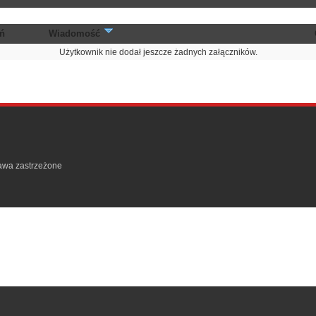
ń
Wiadomość
Użytkownik nie dodał jeszcze żadnych załączników.
rawa zastrzeżone