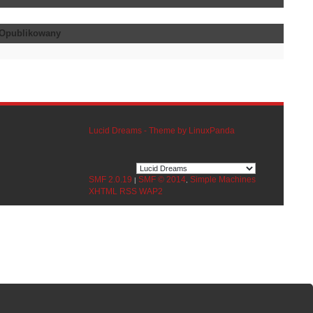
Opublikowany
Lucid Dreams - Theme by LinuxPanda
SMF 2.0.19
SMF © 2014
Simple Machines
|
,
XHTML
RSS
WAP2