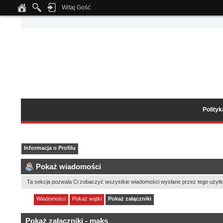
Witaj Gość
Notice
: Undefined index: tapatalk_body_hook in
/home/klient.dhosting.pl/wipmed
Polity
Informacja o Profilu
Pokaż wiadomości
Ta sekcja pozwala Ci zobaczyć wszystkie wiadomości wysłane przez tego użytk
Wiadomości
Pokaż wątki
Pokaż załączniki
Pokaż załączniki - maks