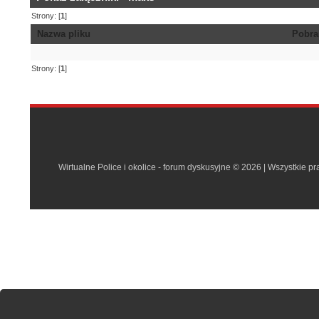
Strony: [
1
]
Nazwa pliku
Pobra
Strony: [
1
]
Wirtualne Police i okolice - forum dyskusyjne © 2026 | Wszystkie p