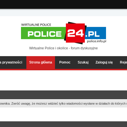
ia2/forum/Sources/Load.php(2501) : eval()'d code
on line
199
Wirtualne Police i okolice - forum dyskusyjne
ka prywatności
Strona główna
Pomoc
Szukaj
Zaloguj się
Reje
ownika. Zwróć uwagę, że możesz widzieć tylko wiadomości wysłane w działach do których 