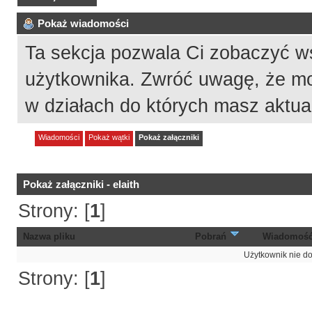
Pokaż wiadomości
Ta sekcja pozwala Ci zobaczyć w
użytkownika. Zwróć uwagę, że mo
w działach do których masz aktua
Wiadomości
Pokaż wątki
Pokaż załączniki
Pokaż załączniki - elaith
Strony: [
1
]
Nazwa pliku
Pobrań
Wiadomoś
Użytkownik nie do
Strony: [
1
]