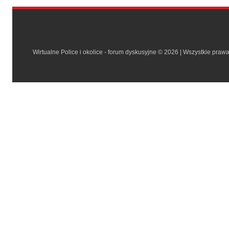
Wirtualne Police i okolice - forum dyskusyjne © 2026 | Wszystkie praw