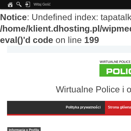
Witaj Gość
Notice
: Undefined index: tapata
/home/klient.dhosting.pl/wipme
eval()'d code
on line
199
Wirtualne Police i 
Polityka prywatności
Strona główn
Informacja o Profilu