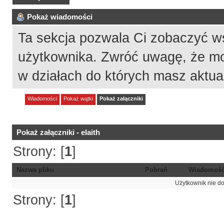
Pokaż wiadomości
Ta sekcja pozwala Ci zobaczyć w
użytkownika. Zwróć uwagę, że mo
w działach do których masz aktua
Wiadomości
Pokaż wątki
Pokaż załączniki
Pokaż załączniki - elaith
Strony: [
1
]
Nazwa pliku
Pobrań
Wiadomoś
Użytkownik nie do
Strony: [
1
]