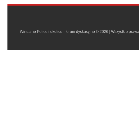
Wirtualne Police i okolice - forum dyskusyjne © 2026 | Wszystkie praw