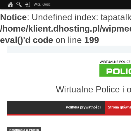
Witaj Gość
Notice
: Undefined index: tapata
/home/klient.dhosting.pl/wipme
eval()'d code
on line
199
Wirtualne Police i 
Polityka prywatności
Strona główn
Informacja o Profilu