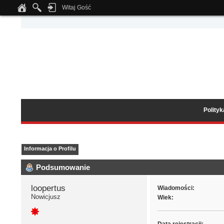
Witaj Gość
Notice
: Undefined index: tapatalk_body_hook in
/home/klient.dhosting.pl/wipmed
Polity
Informacja o Profilu
Podsumowanie
loopertus 
Wiadomości:
Nowicjusz
Wiek: