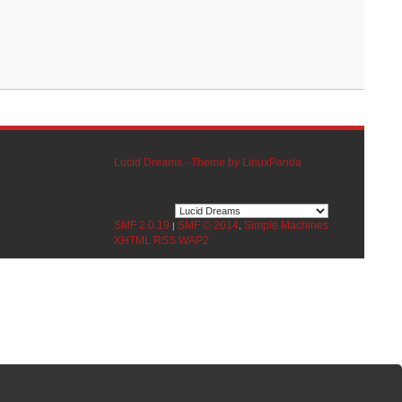
Lucid Dreams - Theme by LinuxPanda
SMF 2.0.19
SMF © 2014
Simple Machines
|
,
XHTML
RSS
WAP2