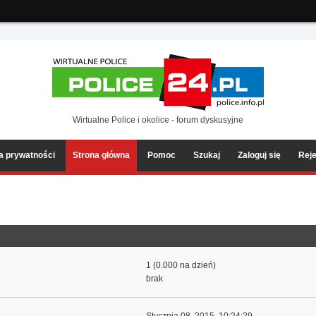
ia2/forum/Sources/Load.php(2501) : eval()'d code
on line
199
Wirtualne Police i okolice - forum dyskusyjne
ka prywatności
Strona główna
Pomoc
Szukaj
Zaloguj się
Reje
1 (0.000 na dzień)
brak