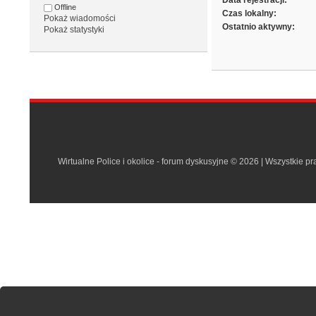
Data rejestracji:
Offline
Czas lokalny:
Pokaż wiadomości
Ostatnio aktywny:
Pokaż statystyki
Wirtualne Police i okolice - forum dyskusyjne © 2026 | Wszystkie p