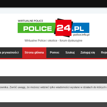
ia2/forum/Sources/Load.php(2501) : eval()'d code
on line
199
Wirtualne Police i okolice - forum dyskusyjne
ka prywatności
Strona główna
Pomoc
Szukaj
Zaloguj się
Reje
ownika. Zwróć uwagę, że możesz widzieć tylko wiadomości wysłane w działach do których 