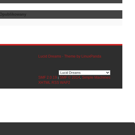
Opublikowany
Lucid Dreams - Theme by LinuxPanda
SMF 2.0.19
SMF © 2014
Simple Machines
|
,
XHTML
RSS
WAP2