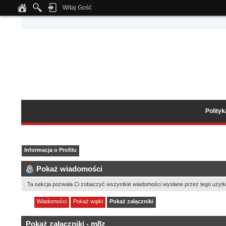
Witaj Gość
Notice
: Undefined index: tapatalk_body_hook in
/home/klient.dhosting.pl/wipmed
Polity
Informacja o Profilu
Pokaż wiadomości
Ta sekcja pozwala Ci zobaczyć wszystkie wiadomości wysłane przez tego użytk
Wiadomości
Pokaż wątki
Pokaż załączniki
Pokaż załączniki - m8z