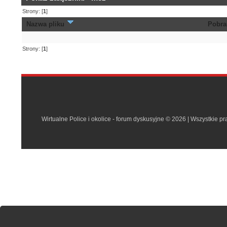
Strony: [
1
]
Nazwa pliku
Pobra
Strony: [
1
]
Wirtualne Police i okolice - forum dyskusyjne © 2026 | Wszystkie p