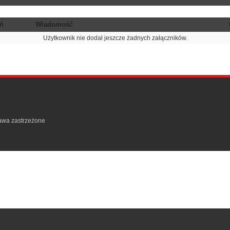
ń
Wiadomość
Użytkownik nie dodał jeszcze żadnych załączników.
rawa zastrzeżone