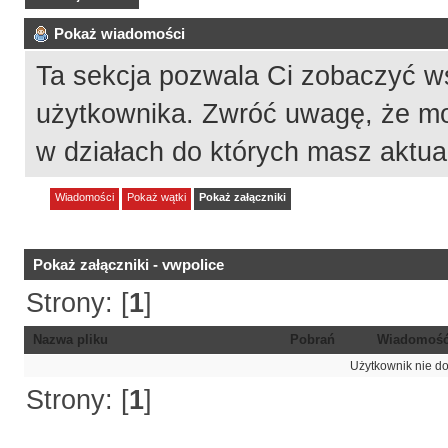
Pokaż wiadomości
Ta sekcja pozwala Ci zobaczyć w
użytkownika. Zwróć uwagę, że mo
w działach do których masz aktua
Wiadomości
Pokaż wątki
Pokaż załączniki
Pokaż załączniki - vwpolice
Strony: [
1
]
Nazwa pliku
Pobrań
Wiadomoś
Użytkownik nie do
Strony: [
1
]