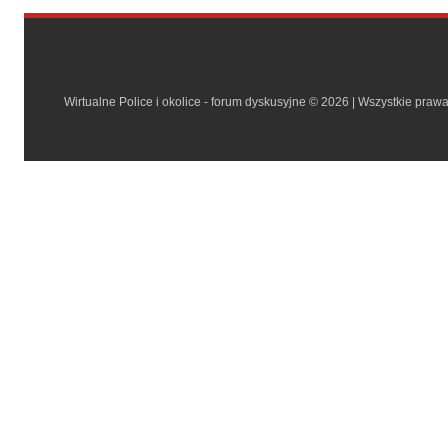
Wirtualne Police i okolice - forum dyskusyjne © 2026 | Wszystkie praw