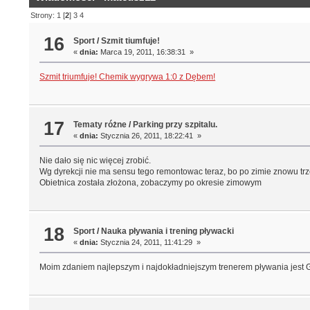
Strony:
1
[
2
]
3
4
16
Sport
/
Szmit tiumfuje!
«
dnia:
Marca 19, 2011, 16:38:31 »
Szmit triumfuje! Chemik wygrywa 1:0 z Dębem!
17
Tematy różne
/
Parking przy szpitalu.
«
dnia:
Stycznia 26, 2011, 18:22:41 »
Nie dało się nic więcej zrobić.
Wg dyrekcji nie ma sensu tego remontowac teraz, bo po zimie znowu tr
Obietnica została złożona, zobaczymy po okresie zimowym
18
Sport
/
Nauka pływania i trening pływacki
«
dnia:
Stycznia 24, 2011, 11:41:29 »
Moim zdaniem najlepszym i najdokładniejszym trenerem pływania jest 