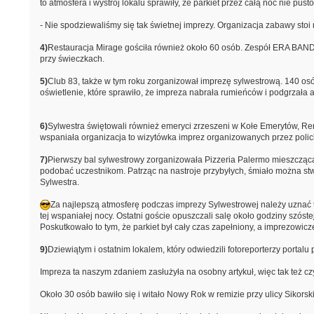
to atmosfera i wystrój lokalu sprawiły, że parkiet przez całą noc nie pu
- Nie spodziewaliśmy się tak świetnej imprezy. Organizacja zabawy stoi
4)
Restauracja Mirage gościła również około 60 osób. Zespół ERA BAND p
przy świeczkach.
5)
Club 83, także w tym roku zorganizował imprezę sylwestrową. 140 osób 
oświetlenie, które sprawiło, że impreza nabrała rumieńców i podgrzała 
6)
Sylwestra świętowali również emeryci zrzeszeni w Kołe Emerytów, Re
wspaniała organizacja to wizytówka imprez organizowanych przez polic
7)
Pierwszy bal sylwestrowy zorganizowała Pizzeria Palermo mieszcząca
podobać uczestnikom. Patrząc na nastroje przybyłych, śmiało można stw
Sylwestra.
Za najlepszą atmosferę podczas imprezy Sylwestrowej należy uznać t
tej wspaniałej nocy. Ostatni goście opuszczali salę około godziny szós
Poskutkowało to tym, że parkiet był cały czas zapełniony, a imprezowic
9)
Dziewiątym i ostatnim lokalem, który odwiedzili fotoreporterzy portalu
Impreza ta naszym zdaniem zasłużyła na osobny artykuł, więc tak też cz
Około 30 osób bawiło się i witało Nowy Rok w remizie przy ulicy Sikorsk