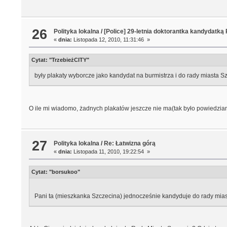
26
Polityka lokalna
/
[Police] 29-letnia doktorantka kandydatką
«
dnia:
Listopada 12, 2010, 11:31:46 »
Cytat: "TrzebieżCITY"
były plakaty wyborcze jako kandydat na burmistrza i do rady miasta S
O ile mi wiadomo, żadnych plakatów jeszcze nie ma(tak było powiedzian
27
Polityka lokalna
/
Re: Łatwizna górą
«
dnia:
Listopada 11, 2010, 19:22:54 »
Cytat: "borsukoo"
Pani ta (mieszkanka Szczecina) jednocześnie kandyduje do rady miasta