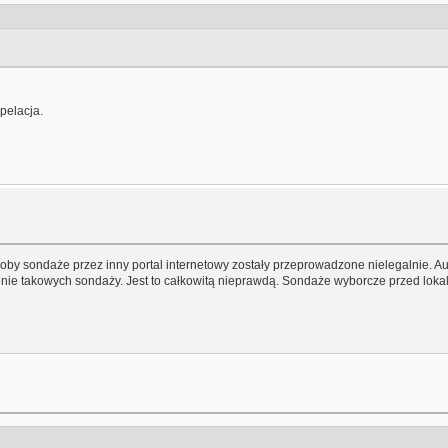
pelacja.
by sondaże przez inny portal internetowy zostały przeprowadzone nielegalnie. Au
zenie takowych sondaży. Jest to całkowitą nieprawdą. Sondaże wyborcze przed l