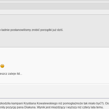
 ładnie postanowilismy zrobić porządki już dziś.
a
szcz zaleje itd...
zkodziła kampani Krystiana Kowalewskiego niż pomogła(może tak miało być?). Ostat
iły pozycję pana Diakuna. Wynik jest miażdżący i wyższy niż cztery lata temu.