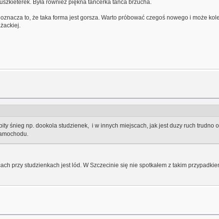
uszkieterek. Była również piękna tancerka tańca brzucha.
oznacza to, że taka forma jest gorsza. Warto próbować czegoś nowego i może kolej
żackiej.
ity śnieg np. dookola studzienek, i w innych miejscach, jak jest duzy ruch trudno
 samochodu.
cach przy studzienkach jest lód. W Szczecinie się nie spotkałem z takim przypadkie