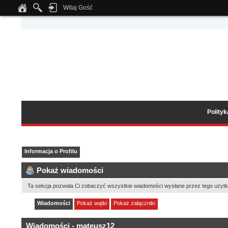
Witaj Gość
Notice
: Undefined index: tapatalk_body_hook in
/home/klient.dhosting.pl/wipmed
Polity
Informacja o Profilu
Pokaż wiadomości
Ta sekcja pozwala Ci zobaczyć wszystkie wiadomości wysłane przez tego użytk
Wiadomości
Pokaż wątki
Pokaż załączniki
Wiadomości - mateusz12