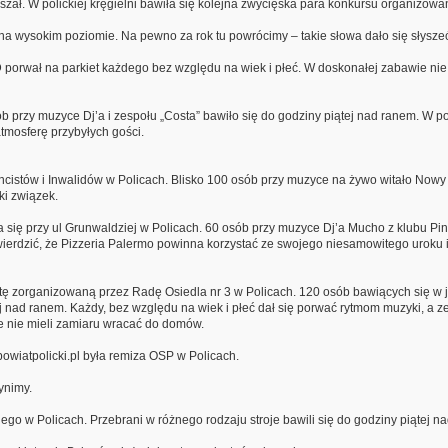
stoszał. W polickiej kręgielni bawiła się kolejna zwycięska para konkursu organizow
 na wysokim poziomie. Na pewno za rok tu powrócimy – takie słowa dało się słysze
orwał na parkiet każdego bez względu na wiek i płeć. W doskonałej zabawie nie pr
przy muzyce Dj’a i zespołu „Costa” bawiło się do godziny piątej nad ranem. W poli
atmosferę przybyłych gości.
ncistów i Inwalidów w Policach. Blisko 100 osób przy muzyce na żywo witało Nowy
ki związek.
 się przy ul Grunwaldziej w Policach. 60 osób przy muzyce Dj’a Mucho z klubu Pi
ierdzić, że Pizzeria Palermo powinna korzystać ze swojego niesamowitego uroku i 
ę zorganizowaną przez Radę Osiedla nr 3 w Policach. 120 osób bawiących się w ja
tej nad ranem. Każdy, bez względu na wiek i płeć dał się porwać rytmom muzyki, a
ze nie mieli zamiaru wracać do domów.
 powiatpolicki.pl była remiza OSP w Policach.
ynimy.
iego w Policach. Przebrani w różnego rodzaju stroje bawili się do godziny piątej n