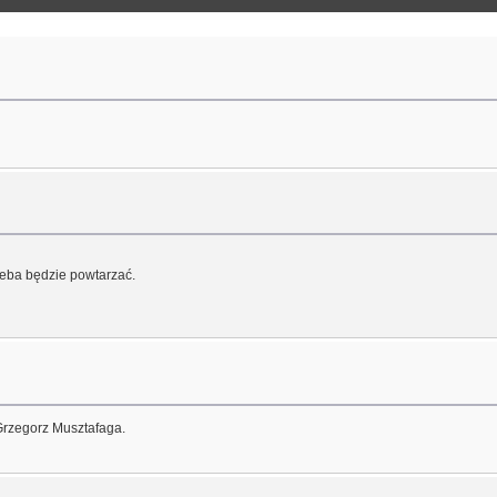
zeba będzie powtarzać.
Grzegorz Musztafaga.