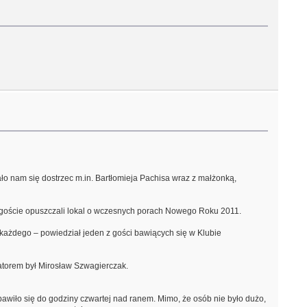
ło nam się dostrzec m.in. Bartłomieja Pachisa wraz z małżonką,
ni goście opuszczali lokal o wczesnych porach Nowego Roku 2011.
la każdego – powiedział jeden z gości bawiących się w Klubie
datorem był Mirosław Szwagierczak.
 bawiło się do godziny czwartej nad ranem. Mimo, że osób nie było dużo,