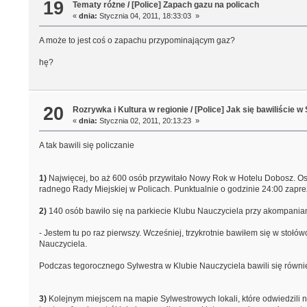
19
Tematy różne
/
[Police] Zapach gazu na policach
«
dnia:
Stycznia 04, 2011, 18:33:03 »
A może to jest coś o zapachu przypominającym gaz?
hę?
20
Rozrywka i Kultura w regionie
/
[Police] Jak się bawiliście w
«
dnia:
Stycznia 02, 2011, 20:13:23 »
A tak bawili się policzanie
1)
Najwięcej, bo aż 600 osób przywitało Nowy Rok w Hotelu Dobosz. Ost
radnego Rady Miejskiej w Policach. Punktualnie o godzinie 24:00 zapr
2)
140 osób bawiło się na parkiecie Klubu Nauczyciela przy akompaniam
- Jestem tu po raz pierwszy. Wcześniej, trzykrotnie bawiłem się w stołó
Nauczyciela.
Podczas tegorocznego Sylwestra w Klubie Nauczyciela bawili się równi
3)
Kolejnym miejscem na mapie Sylwestrowych lokali, które odwiedzili na