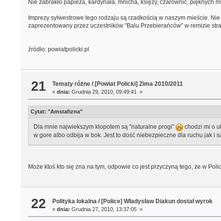
Nie zabrakło papieża, kardynała, mnicha, księży, czarownic, pięknych m
Imprezy sylwestrowe tego rodzaju są rzadkością w naszym mieście. Nie 
zaprezentowany przez uczestników "Balu Przebierańców" w remizie stra
źródło: powiatpolicki.pl
21
Tematy różne
/
[Powiat Policki] Zima 2010/2011
«
dnia:
Grudnia 29, 2010, 09:49:41 »
Cytat: "Amstafizna"
Dla mnie najwiekszym klopotem są "naturalne progi"
chodzi mi o ub
w gore albo odbija w bok. Jest to dość niebezpieczne dla ruchu jak i
Może ktoś kto się zna na tym, odpowie co jest przyczyną tego, że w Poli
22
Polityka lokalna
/
[Police] Władysław Diakun dostał wyrok
«
dnia:
Grudnia 27, 2010, 13:37:05 »