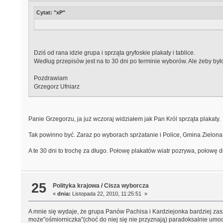
Cytat: "xP"
Dziś od rana idzie grupa i sprząta gryfoskie plakaty i tablice.
Według przepisów jest na to 30 dni po terminie wyborów. Ale żeby było
Pozdrawiam
Grzegorz Ufniarz
Panie Grzegorzu, ja już wczoraj widziałem jak Pan Król sprząta plakaty.
Tak powinno być. Zaraz po wyborach sprżatanie i Police, Gmina Zielon
A te 30 dni to trochę za długo. Połowę plakatów wiatr pozrywa, połowę de
25
Polityka krajowa
/
Cisza wyborcza
«
dnia:
Listopada 22, 2010, 11:25:51 »
A mnie się wydaje, że grupa Panów Pachisa i Kardziejonka bardziej zas
może"ośmiorniczka"(choć do niej się nie przyznają) paradoksalnie umocn