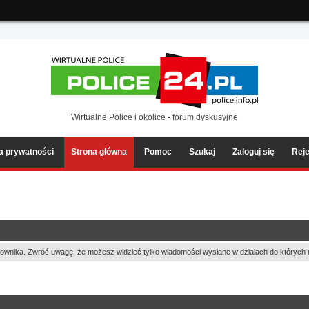
ia2/forum/Sources/Load.php(2501) : eval()'d code
on line
199
Wirtualne Police i okolice - forum dyskusyjne
ka prywatności
Strona główna
Pomoc
Szukaj
Zaloguj się
Reje
ownika. Zwróć uwagę, że możesz widzieć tylko wiadomości wysłane w działach do których 