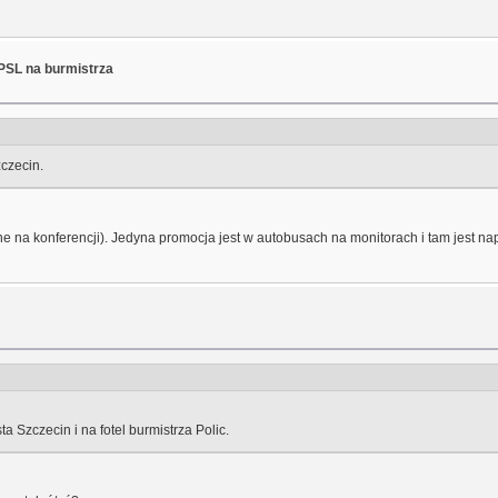
 PSL na burmistrza
zczecin.
e na konferencji). Jedyna promocja jest w autobusach na monitorach i tam jest n
 Szczecin i na fotel burmistrza Polic.