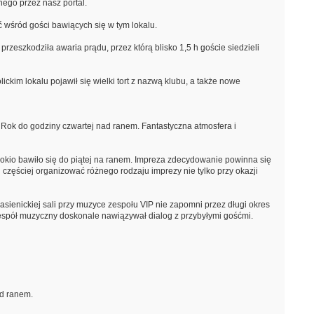
anego przez nasz portal.
ć wśród gości bawiących się w tym lokalu.
zeszkodziła awaria prądu, przez którą blisko 1,5 h goście siedzieli
ckim lokalu pojawił się wielki tort z nazwą klubu, a także nowe
 Rok do godziny czwartej nad ranem. Fantastyczna atmosfera i
nokio bawiło się do piątej na ranem. Impreza zdecydowanie powinna się
częściej organizować różnego rodzaju imprezy nie tylko przy okazji
sienickiej sali przy muzyce zespołu VIP nie zapomni przez długi okres
 zespół muzyczny doskonale nawiązywał dialog z przybyłymi gośćmi.
ad ranem.