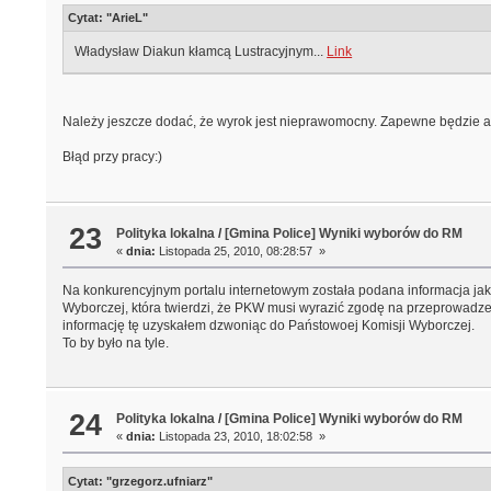
Cytat: "ArieL"
Władysław Diakun kłamcą Lustracyjnym...
Link
Należy jeszcze dodać, że wyrok jest nieprawomocny. Zapewne będzie a
Błąd przy pracy:)
23
Polityka lokalna
/
[Gmina Police] Wyniki wyborów do RM
«
dnia:
Listopada 25, 2010, 08:28:57 »
Na konkurencyjnym portalu internetowym została podana informacja jako
Wyborczej, która twierdzi, że PKW musi wyrazić zgodę na przeprowad
informację tę uzyskałem dzwoniąc do Państowoej Komisji Wyborczej.
To by było na tyle.
24
Polityka lokalna
/
[Gmina Police] Wyniki wyborów do RM
«
dnia:
Listopada 23, 2010, 18:02:58 »
Cytat: "grzegorz.ufniarz"