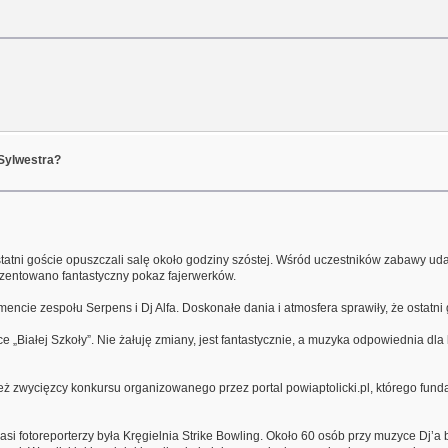
 Sylwestra?
atni goście opuszczali salę około godziny szóstej. Wśród uczestników zabawy uda
ezentowano fantastyczny pokaz fajerwerków.
encie zespołu Serpens i Dj Alfa. Doskonałe dania i atmosfera sprawiły, że ostat
wce „Białej Szkoły”. Nie żałuję zmiany, jest fantastycznie, a muzyka odpowiednia d
eż zwycięzcy konkursu organizowanego przez portal powiaptolicki.pl, którego fun
si fotoreporterzy była Kręgielnia Strike Bowling. Około 60 osób przy muzyce Dj’a