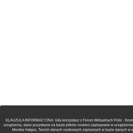
KLAUZULA INFORMACYJNA: Gdy korzystasz z Forum Wirtualnych Polic - forum.po
urządzenia, dane pozyskane na bazie plików cookies zapisywane w urządzenia
Monika Hałgas, Twoich danych osobowych zapisanych w bazie danych w post