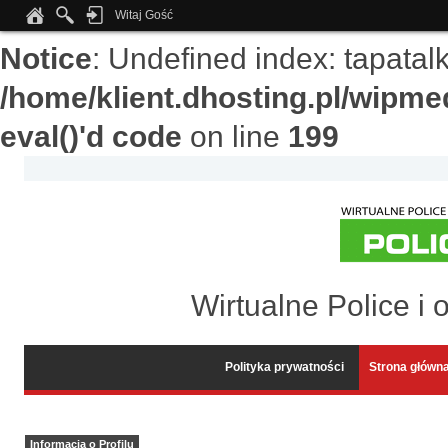
Witaj Gość
Notice
: Undefined index: tapata
/home/klient.dhosting.pl/wipme
eval()'d code
on line
199
Wirtualne Police i 
Polityka prywatności
Strona główn
Informacja o Profilu