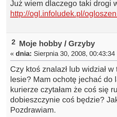
Już wiem dlaczego taki drogi
http://ogl.infoludek.pl/oglosze
2
Moje hobby
/
Grzyby
«
dnia:
Sierpnia 30, 2008, 00:43:34
Czy ktoś znalazł lub widział 
lesie? Mam ochotę jechać do l
kurierze czytałam że coś się r
dobieszczynie coś będzie? Jak 
Pozdrawiam.