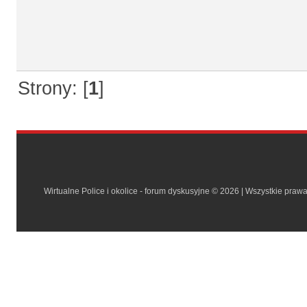
Strony: [
1
]
Wirtualne Police i okolice - forum dyskusyjne © 2026 | Wszystkie praw