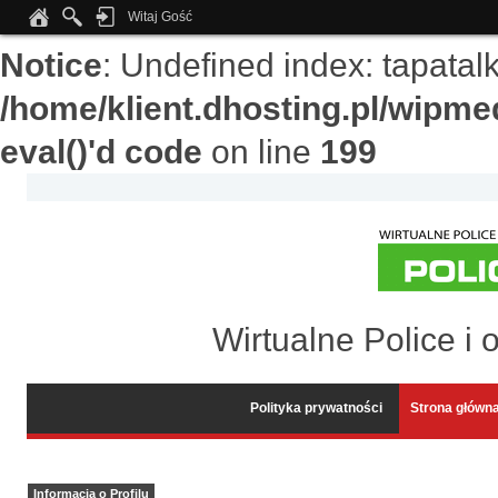
Witaj Gość
Notice
: Undefined index: tapata
/home/klient.dhosting.pl/wipme
eval()'d code
on line
199
Wirtualne Police i 
Polityka prywatności
Strona główn
Informacja o Profilu