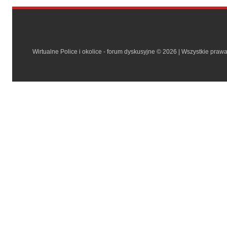
Wirtualne Police i okolice - forum dyskusyjne © 2026 | Wszystkie praw