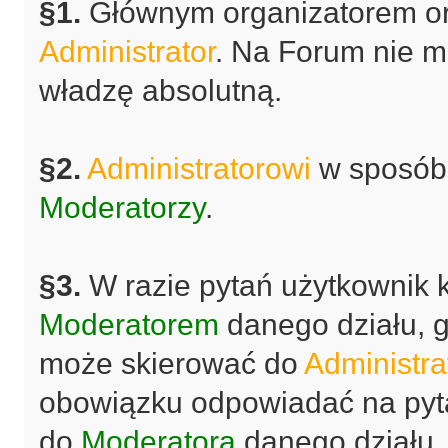
§1.
Głównym organizatorem or
Administrator
. Na Forum nie m
władzę absolutną.
§2.
Administratorowi
w sposób 
Moderatorzy
.
§3.
W razie pytań użytkownik k
Moderatorem
danego działu, gd
może skierować do
Administra
obowiązku odpowiadać na pyta
do
Moderatora
danego działu.