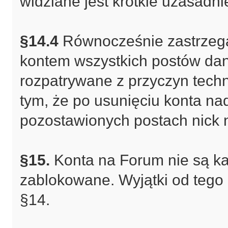
widziane jest krótkie uzasadni
§14.4
Równocześnie zastrzega 
kontem wszystkich postów da
rozpatrywane z przyczyn techn
tym, że po usunięciu konta na
pozostawionych postach nick ni
§15.
Konta na Forum nie są k
zablokowane. Wyjątki od tego
§14.