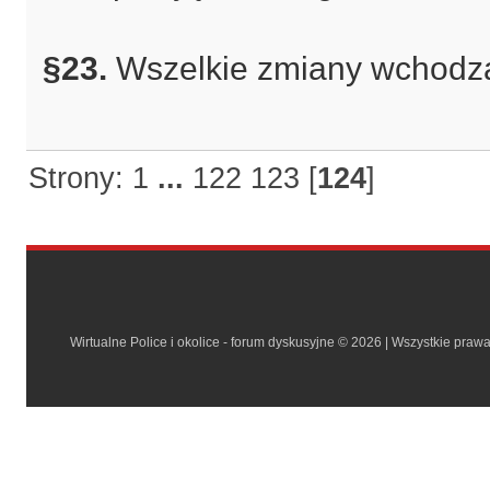
§23.
Wszelkie zmiany wchodzą 
Strony:
1
...
122
123
[
124
]
Wirtualne Police i okolice - forum dyskusyjne © 2026 | Wszystkie praw