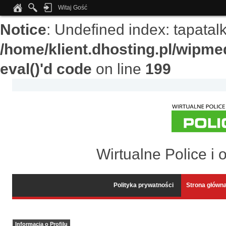
Witaj Gość
Notice
: Undefined index: tapata
/home/klient.dhosting.pl/wipme
eval()'d code
on line
199
Wirtualne Police i 
Polityka prywatności
Strona główn
Informacja o Profilu