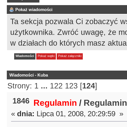
Pokaż wiadomości
Ta sekcja pozwala Ci zobaczyć w
użytkownika. Zwróć uwagę, że mo
w działach do których masz aktua
Wiadomości
Pokaż wątki
Pokaż załączniki
Wiadomości - Kuba
Strony:
1
...
122
123
[
124
]
1846
Regulamin
/
Regulami
«
dnia:
Lipca 01, 2008, 20:29:59 »