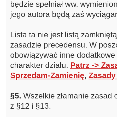
będzie spełniał ww. wymieni
jego autora będą zaś wyciąga
Lista ta nie jest listą zamknię
zasadzie precedensu. W posz
obowiązywać inne dodatkowe i
charakter działu.
Patrz -> Zas
Sprzedam-Zamienię
,
Zasady 
§5.
Wszelkie złamanie zasad o
z §12 i §13.