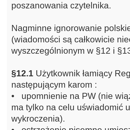
poszanowania czytelnika.
Nagminne ignorowanie polskiej
(wiadomości są całkowicie ni
wyszczególnionym w §12 i §1
§12.1
Użytkownik łamiący Re
następującym karom :
• upomnienie na PW (nie wiąż
ma tylko na celu uświadomić u
wykroczenia).
• ostrzeżenie pisemne umie