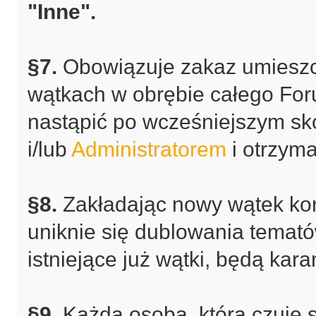
"Inne".
§7.
Obowiązuje zakaz umieszc
wątkach w obrębie całego Fo
nastąpić po wcześniejszym sk
i/lub
Administratorem
i otrzym
§8.
Zakładając nowy wątek korz
uniknie się dublowania temat
istniejące już wątki, będą kar
§9.
Każda osoba, która czuje 