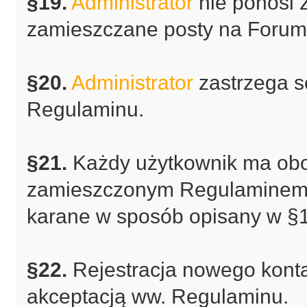
§19.
Administrator
nie ponosi 
zamieszczane posty na Forum
§20.
Administrator
zastrzega s
Regulaminu.
§21.
Każdy użytkownik ma obo
zamieszczonym Regulaminem. 
karane w sposób opisany w §1
§22.
Rejestracja nowego kont
akceptacją ww. Regulaminu.