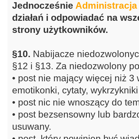
Jednocześnie
Administracja
działań i odpowiadać na wsz
strony użytkowników.
§10.
Nabijacze niedozwolonyc
§12 i §13. Za niedozwolony po
• post nie mający więcej niż 
emotikonki, cytaty, wykrzykniki 
• post nic nie wnoszący do tema
• post bezsensowny lub bardz
usuwany.
• post, który powinien być wi