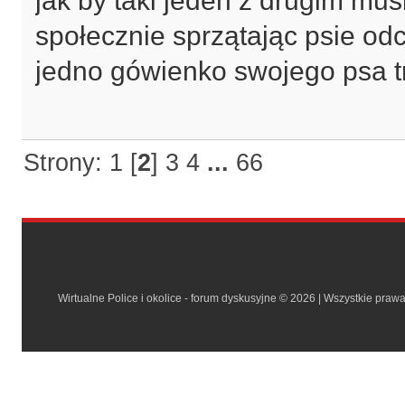
jak by taki jeden z drugim mus
społecznie sprzątając psie o
jedno gówienko swojego psa t
Strony:
1
[
2
]
3
4
...
66
Wirtualne Police i okolice - forum dyskusyjne © 2026 | Wszystkie praw