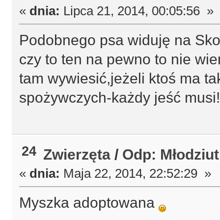
«
dnia:
Lipca 21, 2014, 00:05:56 »
Podobnego psa widuję na Skol
czy to ten na pewno to nie wi
tam wywiesić,jeżeli ktoś ma t
spożywczych-każdy jeść musi!
24
Zwierzęta
/
Odp: Młodziu
«
dnia:
Maja 22, 2014, 22:52:29 »
Myszka adoptowana