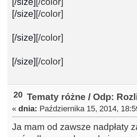
[/size]
[/color]
[/size]
[/color]
[/size]
[/color]
[/size]
[/color]
20
Tematy różne
/
Odp: Rozl
«
dnia:
Października 15, 2014, 18:
Ja mam od zawsze nadpłaty z