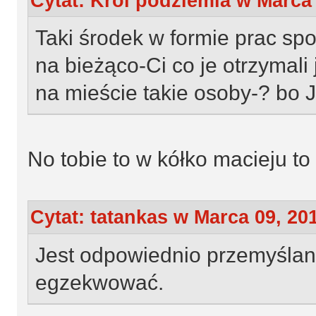
Cytat: Król podziemia w Marca 
Taki środek w formie prac sp
na bieżąco-Ci co je otrzymali
na mieście takie osoby-? bo J
No tobie to w kółko macieju t
Cytat: tatankas w Marca 09, 201
Jest odpowiednio przemyślane
egzekwować.