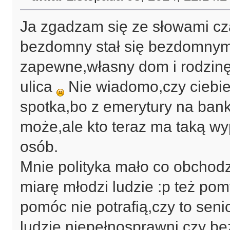
Ja zgadzam się ze słowami c
bezdomny stał się bezdomnym.C
zapewne,własny dom i rodzinę,
ulica
Nie wiadomo,czy ciebie 
spotka,bo z emerytury na bank
może,ale kto teraz ma taką wy
osób.
Mnie polityka mało co obchodz
miarę młodzi ludzie :p też pom
pomóc nie potrafią,czy to sen
ludzie,niepełnosprawni czy b