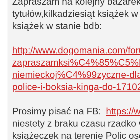
Zapraszam na kolejny bazarek
tytułów,kilkadziesiąt książek 
książek w stanie bdb:
http://www.dogomania.com/for
zapraszamksi%C4%85%C5%BC
niemieckoj%C4%99zyczne-dla
police-i-boksia-kinga-do-1710
Prosimy pisać na FB:
https:/
niestety z braku czasu rzadko
książeczek na terenie Polic os