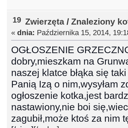
19
Zwierzęta
/
Znaleziony ko
«
dnia:
Października 15, 2014, 19:
OGŁOSZENIE GRZECZNOŚ
dobry,mieszkam na Grunwal
naszej klatce błąka się tak
Panią Izą o nim,wysyłam zd
ogłoszenie kotka,jest bardz
nastawiony,nie boi się,wi
zagubił,może ktoś za nim tę