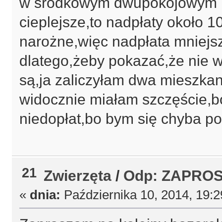
w środkowym dwupokojowym mi
cieplejsze,to nadpłaty około 
narożne,więc nadpłata mniejsz
dlatego,żeby pokazać,że nie 
są,ja zaliczyłam dwa mieszka
widocznie miałam szczęście,bo
niedopłat,bo bym się chyba po
21
Zwierzęta
/
Odp: ZAPROS
«
dnia:
Października 10, 2014, 19: