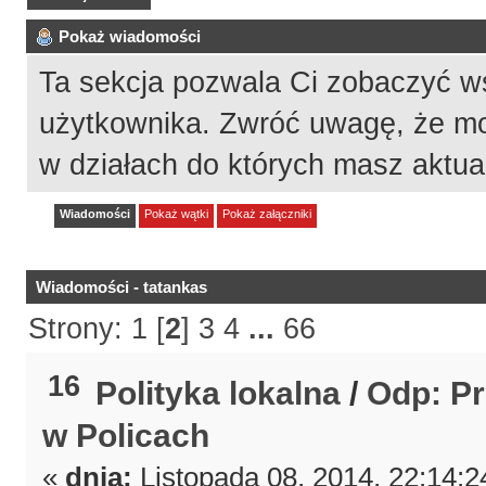
Pokaż wiadomości
Ta sekcja pozwala Ci zobaczyć w
użytkownika. Zwróć uwagę, że mo
w działach do których masz aktua
Wiadomości
Pokaż wątki
Pokaż załączniki
Wiadomości - tatankas
Strony:
1
[
2
]
3
4
...
66
16
Polityka lokalna
/
Odp: P
w Policach
«
dnia:
Listopada 08, 2014, 22:14:2