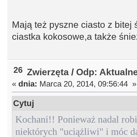
Mają też pyszne ciasto z bite
ciastka kokosowe,a także śn
26
Zwierzęta
/
Odp: Aktualn
«
dnia:
Marca 20, 2014, 09:56:44 »
Cytuj
Kochani!!
Ponieważ nadal rob
niektórych "uciążliwi" i móc 