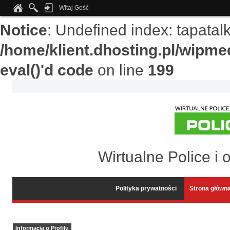
Witaj Gość
Notice
: Undefined index: tapata
/home/klient.dhosting.pl/wipme
eval()'d code
on line
199
Wirtualne Police i 
Polityka prywatności
Strona główn
Informacja o Profilu