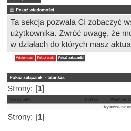
Pokaż wiadomości
Ta sekcja pozwala Ci zobaczyć w
użytkownika. Zwróć uwagę, że mo
w działach do których masz aktua
Wiadomości
Pokaż wątki
Pokaż załączniki
Pokaż załączniki - tatankas
Strony: [
1
]
Nazwa pliku
Pobrań
Wiadomoś
Użytkownik nie do
Strony: [
1
]