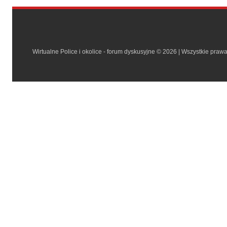
Wirtualne Police i okolice - forum dyskusyjne © 2026 | Wszystkie praw