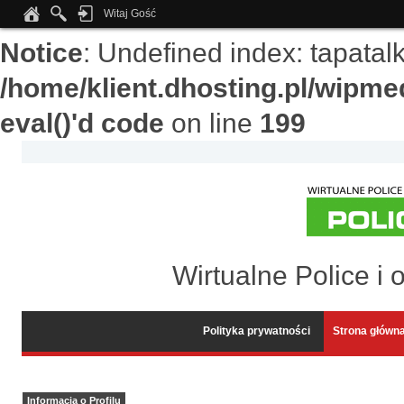
Witaj Gość
Notice
: Undefined index: tapata
/home/klient.dhosting.pl/wipme
eval()'d code
on line
199
Wirtualne Police i 
Polityka prywatności
Strona główn
Informacja o Profilu