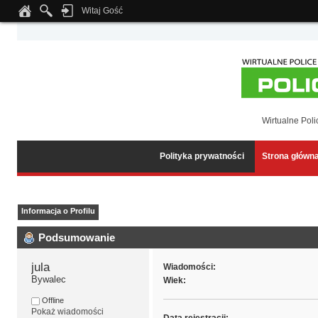
Witaj Gość
Notice
: Undefined index: tapatalk_body_hook in
/home/klient.dhosting.pl/wipmed
Wirtualne Poli
Polityka prywatności
Strona główn
Informacja o Profilu
Podsumowanie
jula 
Wiadomości:
Bywalec
Wiek:
Offline
Pokaż wiadomości