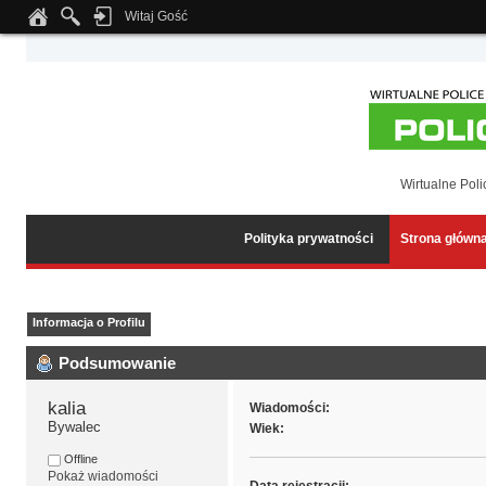
Witaj Gość
Notice
: Undefined index: tapatalk_body_hook in
/home/klient.dhosting.pl/wipmed
Wirtualne Poli
Polityka prywatności
Strona główn
Informacja o Profilu
Podsumowanie
kalia 
Wiadomości:
Bywalec
Wiek:
Offline
Pokaż wiadomości