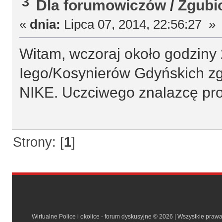
3
Dla forumowiczów
/
Zgubio
«
dnia:
Lipca 07, 2014, 22:56:27 »
Witam, wczoraj około godziny 
Iego/Kosynierów Gdyńskich zg
NIKE. Uczciwego znalazcę pros
Strony: [
1
]
Wirtualne Police i okolice - forum dyskusyjne © 2026 | Wszystkie praw