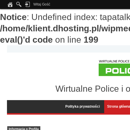
Witaj Gość
Notice
: Undefined index: tapata
/home/klient.dhosting.pl/wipme
eval()'d code
on line
199
Wirtualne Police i 
Polityka prywatności
Strona główn
Informacja o Profilu