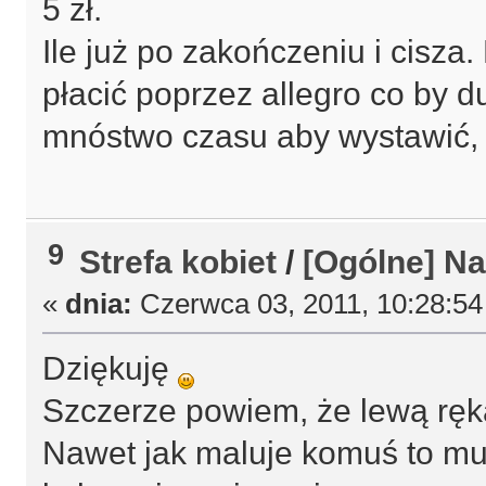
5 zł.
Ile już po zakończeniu i cisza
płacić poprzez allegro co by du
mnóstwo czasu aby wystawić,
9
Strefa kobiet
/
[Ogólne] Nas
«
dnia:
Czerwca 03, 2011, 10:28:54
Dziękuję
Szczerze powiem, że lewą ręką
Nawet jak maluje komuś to musi