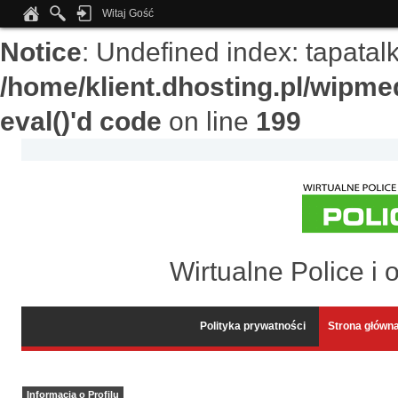
Witaj Gość
Notice
: Undefined index: tapata
/home/klient.dhosting.pl/wipme
eval()'d code
on line
199
Wirtualne Police i 
Polityka prywatności
Strona główn
Informacja o Profilu