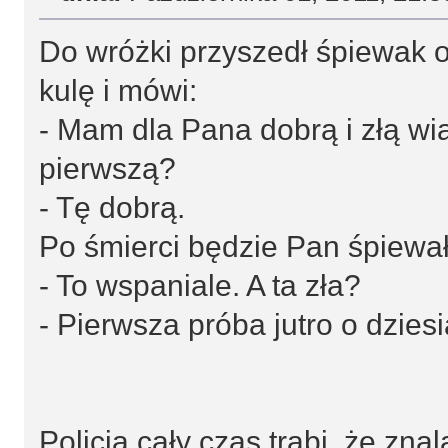
Do wróżki przyszedł śpiewak o
kulę i mówi:
- Mam dla Pana dobrą i złą w
pierwszą?
- Tę dobrą.
Po śmierci będzie Pan śpiewał
- To wspaniale. A ta zła?
- Pierwsza próba jutro o dziesi
Policja cały czas trąbi, że zna