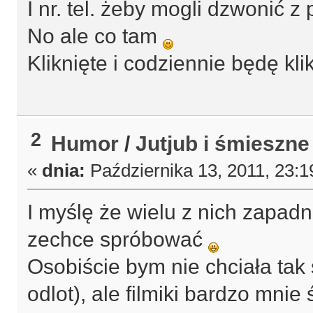
I nr. tel. żeby mogli dzwonić z
No ale co tam
Kliknięte i codziennie będę kli
2
Humor
/
Jutjub i śmieszne 
«
dnia:
Października 13, 2011, 23:1
I myślę że wielu z nich zapad
zechce spróbować
Osobiście bym nie chciała tak
odlot), ale filmiki bardzo mni