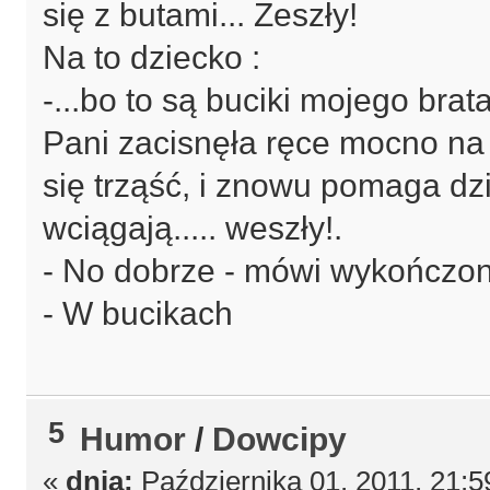
się z butami... Zeszły!
Na to dziecko :
-...bo to są buciki mojego bra
Pani zacisnęła ręce mocno na 
się trząść, i znowu pomaga dz
wciągają..... weszły!.
- No dobrze - mówi wykończon
- W bucikach
5
Humor
/
Dowcipy
«
dnia:
Października 01, 2011, 21:5