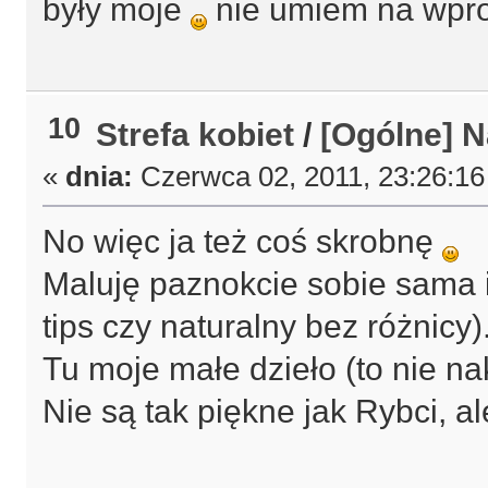
były moje
nie umiem na wpros
10
Strefa kobiet
/
[Ogólne] N
«
dnia:
Czerwca 02, 2011, 23:26:16
No więc ja też coś skrobnę
Maluję paznokcie sobie sama i
tips czy naturalny bez różnicy)
Tu moje małe dzieło (to nie na
Nie są tak piękne jak Rybci, a