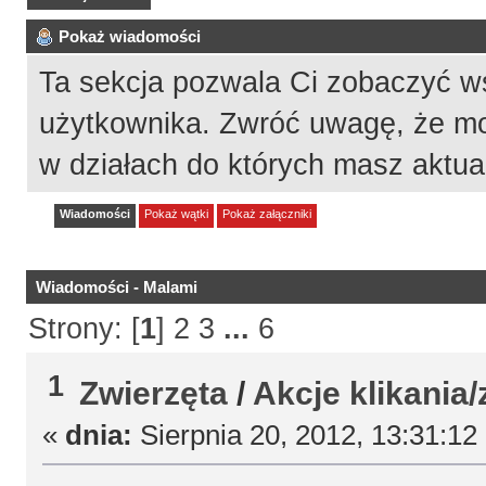
Pokaż wiadomości
Ta sekcja pozwala Ci zobaczyć w
użytkownika. Zwróć uwagę, że mo
w działach do których masz aktua
Wiadomości
Pokaż wątki
Pokaż załączniki
Wiadomości - Malami
Strony: [
1
]
2
3
...
6
1
Zwierzęta
/
Akcje klikania/
«
dnia:
Sierpnia 20, 2012, 13:31:12