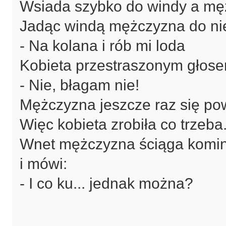
Wsiada szybko do windy a męż
Jadąc windą mężczyzna do nie
- Na kolana i rób mi loda
Kobieta przestraszonym głose
- Nie, błagam nie!
Mężczyzna jeszcze raz się pow
Więc kobieta zrobiła co trzeba
Wnet mężczyzna ściąga kominia
i mówi:
- I co ku... jednak można?