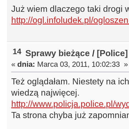
Już wiem dlaczego taki drogi
http://ogl.infoludek.pl/oglosze
14
Sprawy bieżące
/
[Police]
«
dnia:
Marca 03, 2011, 10:02:33 »
Też oglądałam. Niestety na ich
wiedzą najwięcej.
http://www.policja.police.pl/w
Ta strona chyba już zapomnia