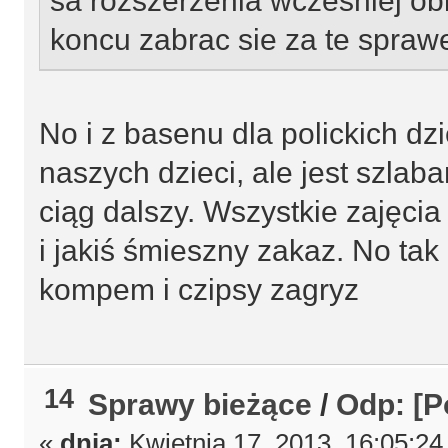
sa rozszerzenia wczesniej o
koncu zabrac sie za te sprawe!
No i z basenu dla polickich dzi
naszych dzieci, ale jest szlab
ciąg dalszy. Wszystkie zajęc
i jakiś śmieszny zakaz. No tak
kompem i czipsy zagryz
14
Sprawy bieżące
/
Odp: [P
«
dnia:
Kwietnia 17, 2013, 16:05:24