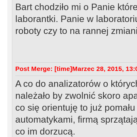
Bart chodziło mi o Panie któr
laborantki. Panie w laborato
roboty czy to na rannej zmian
Post Merge: [time]Marzec 28, 2015, 13:0
A co do analizatorów o któryc
należało by zwolnić skoro apa
co się orientuję to już pomału
automatykami, firmą sprzątają
co im dorzucą.