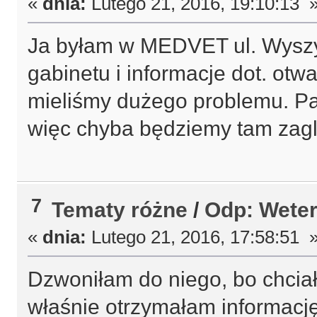
«
dnia:
Lutego 21, 2016, 19:10:13 
Ja byłam w MEDVET ul. Wyszyńs
gabinetu i informacje dot. otw
mieliśmy dużego problemu. Pa
więc chyba będziemy tam zag
7
Tematy różne
/
Odp: Weter
«
dnia:
Lutego 21, 2016, 17:58:51 
Dzwoniłam do niego, bo chciał
właśnie otrzymałam informację