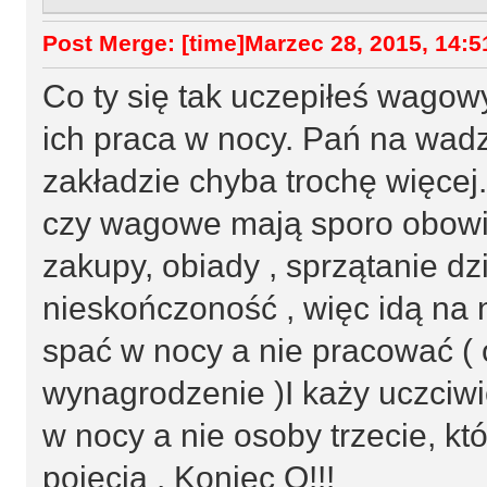
Post Merge: [time]Marzec 28, 2015, 14:51
Co ty się tak uczepiłeś wagow
ich praca w nocy. Pań na wadz
zakładzie chyba trochę więcej.
czy wagowe mają sporo obowi
zakupy, obiady , sprzątanie dzi
nieskończoność , więc idą na
spać w nocy a nie pracować ( 
wynagrodzenie )I każy uczciwi
w nocy a nie osoby trzecie, kt
pojęcia . Koniec O!!!