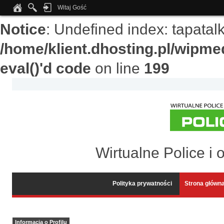
Witaj Gość
Notice
: Undefined index: tapata
/home/klient.dhosting.pl/wipme
eval()'d code
on line
199
Wirtualne Police i 
Polityka prywatności
Strona główn
Informacja o Profilu