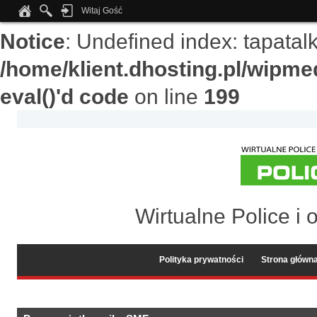
Witaj Gość
Notice
: Undefined index: tapata
/home/klient.dhosting.pl/wipme
eval()'d code
on line
199
Wirtualne Police i 
Polityka prywatności
Strona główn