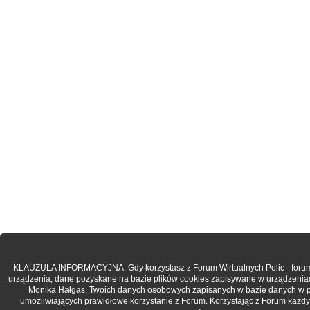
KLAUZULA INFORMACYJNA: Gdy korzystasz z Forum Wirtualnych Polic - forum.po
urządzenia, dane pozyskane na bazie plików cookies zapisywane w urządzenia
Monika Hałgas, Twoich danych osobowych zapisanych w bazie danych w post
umożliwiających prawidłowe korzystanie z Forum. Korzystając z Forum każdy