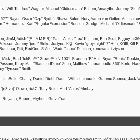
onzález, Will "Kindred" Wagner, Michael "Oldiesmann" Eshom, Amacythe, Jeremy "Sle
ive627" Rayes, Oscar "Ozp" Rydhé, Shawn Bulen, Norv, Aaron van Geffen, Antechinus
o" Hernandez, Karl "RegularExpression" Benson, Grudge, Michael "Oldiesmann" E
inen, JimM, Adish "(F.L.A.M.E.R)" Patel, Aleksi "Lex" Kilpinen, Ben Scott, Bigguy, 
sson, Jeremy "jerm" Strike, Justyne, K@, Kevin "greyknight17" Hou, KGIII, Kill Em Al
, Rumbaar, Pitti, RedOne, S-Ace, Wade "sησω" Poulsen, xenovanis i ziycon
 Mick., Brad "IchBin™" Grow, ディン1031, Brannon "B" Hall, Bryan "Runic" Deakin, 
 Possum, Kirby, Matt "SlammedDime" Zuba, Matthew "Labradoodle-360" Kerle, NanoSe
ey "Tyrsson" Smith
ngellinaBelle, Chainy, Daniel Diehl, Dannii Willis, emanuele, Graeme Spence, Jack
[n3rve]" Otowo, rickC, Tony Reid i Mert "Antes" Alınbay
, Relyana, Robert., Akyhne i GravuTrad
dziękujemy także wszystkim użytkownikom forum www.smf.pl którzy zgłaszali błędy