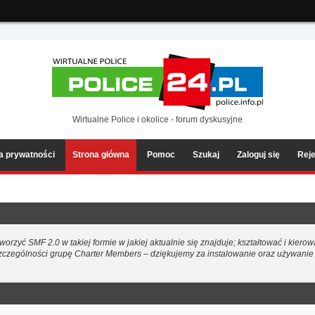
ia2/forum/Sources/Load.php(2501) : eval()'d code
on line
199
Wirtualne Police i okolice - forum dyskusyjne
ka prywatności
Strona główna
Pomoc
Szukaj
Zaloguj się
Reje
rzyć SMF 2.0 w takiej formie w jakiej aktualnie się znajduje; kształtować i kie
 szczególności grupę Charter Members – dziękujemy za instalowanie oraz używan