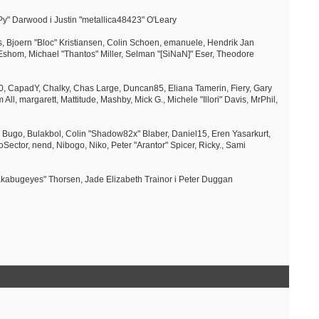
ePy" Darwood i Justin "metallica48423" O'Leary
, Bjoern "Bloc" Kristiansen, Colin Schoen, emanuele, Hendrik Jan
shom, Michael "Thantos" Miller, Selman "[SiNaN]" Eser, Theodore
br360, CapadY, Chalky, Chas Large, Duncan85, Eliana Tamerin, Fiery, Gary
l, margarett, Mattitude, Mashby, Mick G., Michele "Illori" Davis, MrPhil,
Bugo, Bulakbol, Colin "Shadow82x" Blaber, Daniel15, Eren Yasarkurt,
ctor, nend, Nibogo, Niko, Peter "Arantor" Spicer, Ricky., Sami
 "akabugeyes" Thorsen, Jade Elizabeth Trainor i Peter Duggan