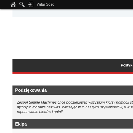
Witaj Gość
Notice
: Undefined index: tapatalk_body_hook in
/home/klient.dhosting.pl/wipmed
Polity
Podziękowania
Zespół Simple Machines chce podziękować wszystkim którzy pomogli stwo
byłoby to możliwe bez was. Wliczając w to naszych użytkowników, a w
raportowanie błędów i opinii.
Ekipa