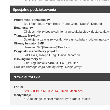
Specjalne podziękowania
Programiści konsultujący
Brett Flannigan, Mark Rose i René-Gilles "Nao 尚" Deberdt
Beta testerzy
Ci ukryci, którzy bez wytchnienia wyszukują błędy, dostarczaj
Tłumacze językowi
Dziękujemy za wasze wysiłki, które umożliwiają ludziom na cał
Główny fundator SMF
Unknown W. "[Unknown]" Brackets
Oryginalni menadżerzy projektu
Jeff Lewis, Joseph Fung i David Recordon
In loving memory of
Crip, K@, metallica48423 i Paul_Pauline
Oraz dla każdego kogo pominęliśmy - Dziękujemy!
Prawa autorskie
Forum
SMF 2.0.19
|
SMF © 2014
,
Simple Machines
Modyfikacje
nCode Image Resizer Mod ©
Bryan Runic Deakin