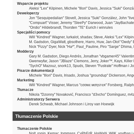
Wsparcie projektu
Aleksi "Lex" Kilpinen, Michele "Illori" Davis, Jessica "Suki" G
Deweloperzy
Jon "Sesquipedalian" Stovell, Jessica "Suki" González, John "l
"Compuart" Visser, Jeremy "SleePy" Darwood, Juan "JayBachater
"Orstio" Hildebrandt, Thorsten "TE" Eurich i winrules
Specjaliści pomocy
Will "Kindred" Wagner, lurkalot, shadav, Steve, Aleksi "Lex" Kilp
M. Gadsdon, GigaWatt, gbsothere, Harro, Huw, Jan-Olof "Owdy" Erik
Nick "Fizzy" Dyer, Nick "Ha²", Paul_Pauline, Piro "Sarge" Dhima
Modderzy
Gary M. Gadsdon, Diego Andrés, Jonathan "vbgamer45" Valentin,
Gwenwyfar, Jason "JBlaze" Clemons, Jerry, Joker™, Kays, Killer
"SychO" Mazouz, snork13, Spuds, Steven "Fustrate" Hoffman i Jo
Pisarze dokumentacji
Michele "Illori" Davis, Irisado, Joshua "groundup" Dickerson, A
Marketing
Will "Kindred" Wagner, Marcus "cσσкιє мσηѕтєя" Forsberg, Ralph "
Tłumacze
Nikola "Dzonny" Novaković, Francisco "d3vcho" Domínguez, m4z
Administratorzy Serwera
Derek Schwab, Michael Johnson i Liroy van Hoewijk
Tłumaczenie Polskie
Tłumaczenie Polskie
Nolt, ronin, Kemac, tommass, CyPhErR, HaWaN, WilK, voythas i 