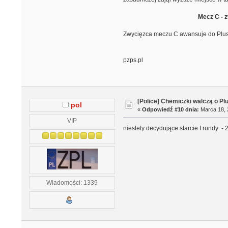
Mecz C - 
Zwycięzca meczu C awansuje do PlusLi
pzps.pl
[Police] Chemiczki walczą o Pl
pol
«
Odpowiedź #10 dnia:
Marca 18, 
VIP
niestety decydujące starcie I rundy -
Wiadomości: 1339