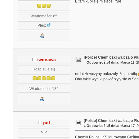
E tam kupi się miejsce i tyle.
Wiadomości: 65
Płeć:
[Police] Chemiczki walczą o Pl
iwonawa
«
Odpowiedź #4 dnia:
Marca 11, 20
Rozpisuje się
no i dziewczyny pokazały, że potrafią
Oby takie wyniki powtórzyły się w Sob
Wiadomości: 182
[Police] Chemiczki walczą o Pl
pol
«
Odpowiedź #5 dnia:
Marca 17, 20
VIP
Chemik Police KS Murowana Goślin