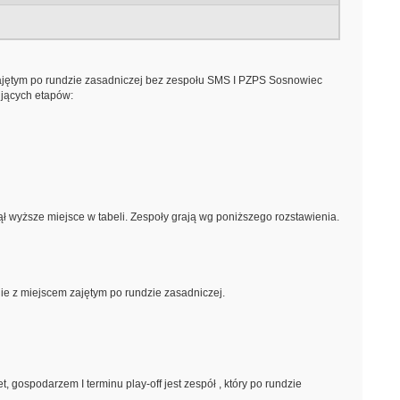
zajętym po rundzie zasadniczej bez zespołu SMS I PZPS Sosnowiec
ujących etapów:
ął wyższe miejsce w tabeli. Zespoły grają wg poniższego rozstawienia.
ie z miejscem zajętym po rundzie zasadniczej.
gospodarzem I terminu play-off jest zespół , który po rundzie