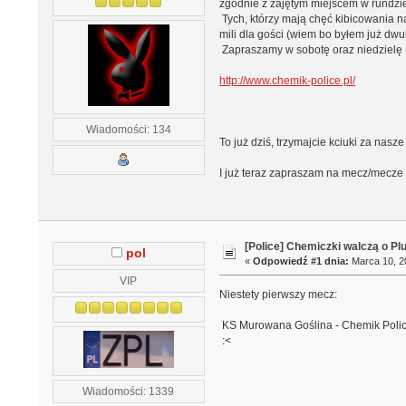
zgodnie z zajętym miejscem w rundzi
Tych, którzy mają chęć kibicowania 
mili dla gości (wiem bo byłem już dwuk
Zapraszamy w sobotę oraz niedzielę 
http://www.chemik-police.pl/
Wiadomości: 134
To już dziś, trzymajcie kciuki za nasz
I już teraz zapraszam na mecz/mecze 
[Police] Chemiczki walczą o Pl
pol
«
Odpowiedź #1 dnia:
Marca 10, 20
VIP
Niestety pierwszy mecz:
KS Murowana Goślina - Chemik Polic
:<
Wiadomości: 1339