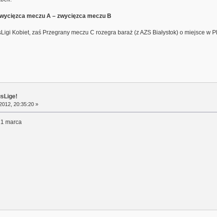
zwycięzca meczu A – zwycięzca meczu B
gi Kobiet, zaś Przegrany meczu C rozegra baraż (z AZS Białystok) o miejsce w Pl
usLige!
2012, 20:35:20 »
 21 marca