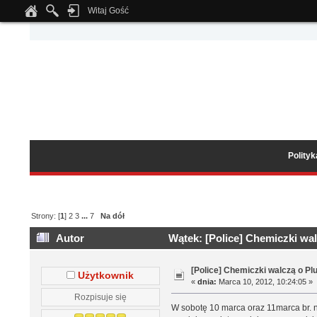
Witaj Gość
Notice
: Undefined index: tapatalk_body_hook in
/home/klient.dhosting.pl/wipmed
Polity
Strony: [
1
]
2
3
...
7
Na dół
Autor
Wątek: [Police] Chemiczki wal
[Police] Chemiczki walczą o Pl
Użytkownik
«
dnia:
Marca 10, 2012, 10:24:05 »
Rozpisuje się
W sobotę 10 marca oraz 11marca br. 