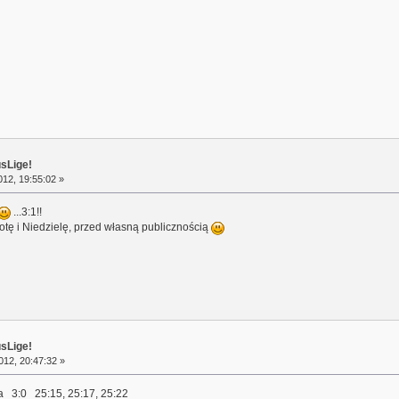
usLige!
12, 19:55:02 »
...3:1!!
otę i Niedzielę, przed własną publicznością
usLige!
12, 20:47:32 »
a 3:0 25:15, 25:17, 25:22