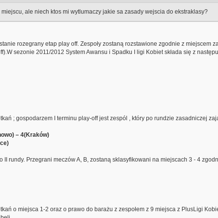
miejscu, ale niech ktos mi wytlumaczy jakie sa zasady wejscia do ekstraklasy?
stanie rozegrany etap play off. Zespoły zostaną rozstawione zgodnie z miejscem 
off).W sezonie 2011/2012 System Awansu i Spadku I ligi Kobiet składa się z następ
ń ; gospodarzem I terminu play-off jest zespól , który po rundzie zasadniczej zaj
owo) – 4(Kraków)
ce)
II rundy. Przegrani meczów A, B, zostaną sklasyfikowani na miejscach 3 - 4 zgodn
ń o miejsca 1-2 oraz o prawo do barażu z zespołem z 9 miejsca z PlusLigi Kobiet, 
beli.