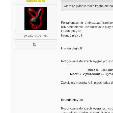
wiem ze pytanie moze troche nie na 
Po zakończeniu rundy zasadniczej zo
(SMS nie bierze udziału w fazie play 
I runda play off
II runda play off
Wiadomości: 134
I runda play off
Rozgrywana do trzech wygranych spotka
Mecz A 1(Legion
Mecz B 2(Murowana) – 3(Poli
Zwycięzcy meczów A,B, przechodzą do 
II runda play-off
Rozgrywana do trzech wygranych spotka
zasadniczej zajął wyższe miejsce w ta