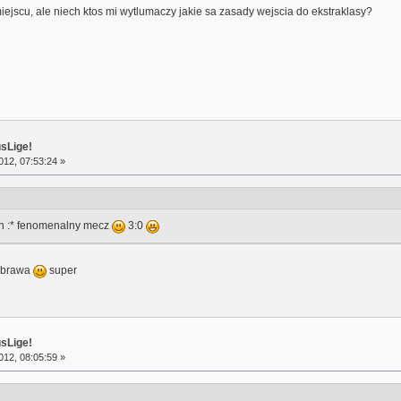
ejscu, ale niech ktos mi wytlumaczy jakie sa zasady wejscia do ekstraklasy?
usLige!
12, 07:53:24 »
hhhh :* fenomenalny mecz
3:0
e brawa
super
usLige!
12, 08:05:59 »