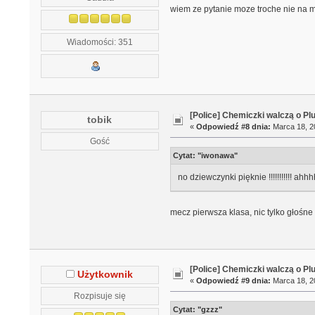
wiem ze pytanie moze troche nie na mi
Wiadomości: 351
[Police] Chemiczki walczą o Pl
tobik
«
Odpowiedź #8 dnia:
Marca 18, 20
Gość
Cytat: "iwonawa"
no dziewczynki pięknie !!!!!!!!!!! a
mecz pierwsza klasa, nic tylko głośn
[Police] Chemiczki walczą o Pl
Użytkownik
«
Odpowiedź #9 dnia:
Marca 18, 20
Rozpisuje się
Cytat: "gzzz"