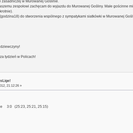
e zasadniczej w Murowanej Goślinie.
naszemu zespołowi zachęcam do wyjazdu do Murowanej Gośliny. Małe gościnne mia
rotnie).
(godzina18) do stworzenia wspólnego z sympatykami siatkówki w Murowanej Gośli
e dziewczyny!
za tydzień w Policach!
usLige!
12, 21:12:26 »
e 3:0 (25:23, 25:21, 25:15)