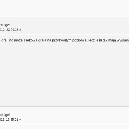
usLige!
12, 23:29:13 »
ie grał, no może Tsekowa grała na przyzwoitym poziomie, lecz jeśli tak mają wyglą
usLige!
12, 16:35:01 »