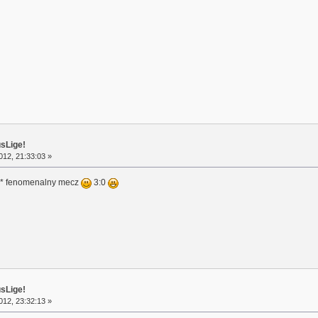
usLige!
12, 21:33:03 »
hh :* fenomenalny mecz
3:0
usLige!
12, 23:32:13 »