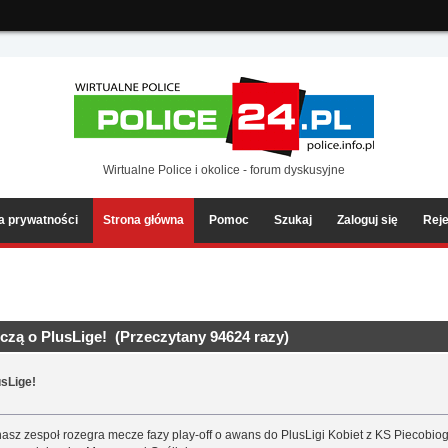
ia2/forum/Sources/Load.php(2501) : eval()'d code
on line
199
Wirtualne Police i okolice - forum dyskusyjne
ka prywatności
Strona główna
Pomoc
Szukaj
Zaloguj się
Reje
czą o PlusLige! (Przeczytany 94624 razy)
usLige!
nasz zespoł rozegra mecze fazy play-off o awans do PlusLigi Kobiet z KS Piecob