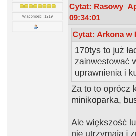
Cytat: Rasowy_Ap
09:34:01
Wiadomości: 1219
Cytat: Arkona w 
170tys to już ł
zainwestować w 
uprawnienia i ku
Za to to oprócz 
minikoparka, bus
Ale większość l
nie utrzymaja i 