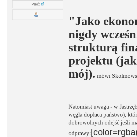
Płeć:
"Jako ekonom
nigdy wcześni
strukturą fi
projektu (jak
mój).
mówi Skolmows
Natomiast uwaga - w Jastrzę
węgla dopłaca państwo), któ
dobrowolnych odejść jeśli maj
[color=rgba(
odprawy: