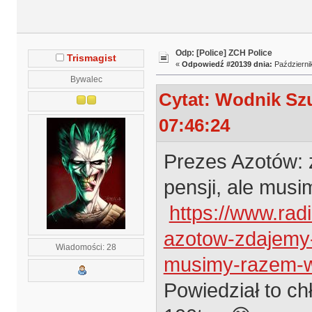
Odp: [Police] ZCH Police
Trismagist
«
Odpowiedź #20139 dnia:
Październik
Bywalec
Cytat: Wodnik Szu
07:46:24
Prezes Azotów: 
pensji, ale mus
https://www.rad
azotow-zdajemy-
Wiadomości: 28
musimy-razem-w
Powiedział to ch