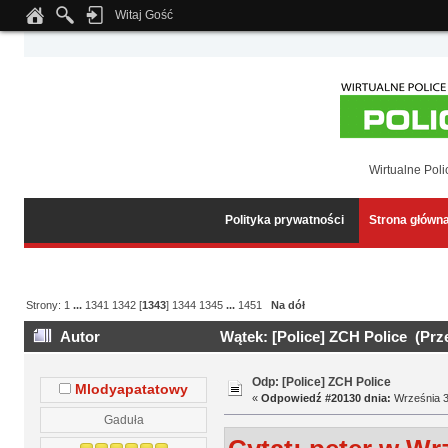
Witaj Gość
Notice
: Undefined index: tapatalk_body_hook in
/home/klient.dhosting.pl/wipmed
Wirtualne Poli
Polityka prywatności
Strona główn
Strony:
1
...
1341
1342
[
1343
]
1344
1345
...
1451
Na dół
Autor
Wątek: [Police] ZCH Police (Prz
Odp: [Police] ZCH Police
Mlodyapatatowy
«
Odpowiedź #20130 dnia:
Września 30
Gaduła