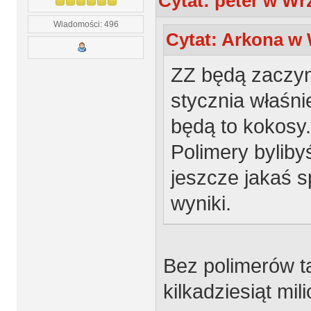
Cytat: peter w Wrz
Wiadomości: 496
Cytat: Arkona w 
ZZ będą zaczy
stycznia właśni
będą to kokosy.
Polimery byliby
jeszcze jakaś 
wyniki.
Bez polimerów t
kilkadziesiąt mil