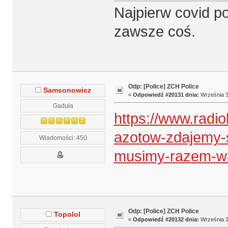
Najpierw covid po
zawsze coś.
Odp: [Police] ZCH Police
Samsonowicz
«
Odpowiedź #20131 dnia:
Września 3
Gaduła
https://www.radio
azotow-zdajemy-s
Wiadomości: 450
musimy-razem-wa
Odp: [Police] ZCH Police
Topolol
«
Odpowiedź #20132 dnia:
Września 30