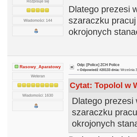
Rozpisuje się
Dlatego prezesi w
szaraczku pracuj
Wiadomości: 144
okrojonych stan
Odp: [Police] ZCH Police
Rasowy_Aparatowy
«
Odpowiedź #20133 dnia:
Września 3
Weteran
Cytat: Topolol w 
Wiadomości: 1630
Dlatego prezesi 
szaraczku pracuj
okrojonych sta