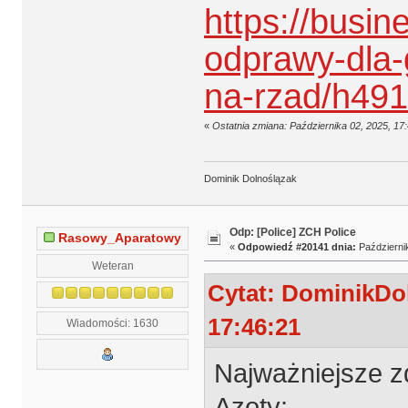
https://busin
odprawy-dla-
na-rzad/h491
«
Ostatnia zmiana: Października 02, 2025, 1
Dominik Dolnoślązak
Odp: [Police] ZCH Police
Rasowy_Aparatowy
«
Odpowiedź #20141 dnia:
Październik
Weteran
Cytat: DominikDol
17:46:21
Wiadomości: 1630
Najważniejsze z
Azoty: