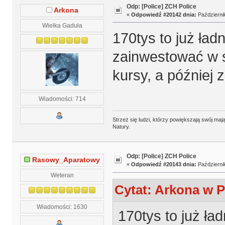
Odp: [Police] ZCH Police
Arkona
«
Odpowiedź #20142 dnia:
Październik
Wielka Gaduła
170tys to już ład
zainwestować w s
kursy, a później 
Wiadomości: 714
Strzeż się ludzi, którzy powiększają swój m
Natury.
Odp: [Police] ZCH Police
Rasowy_Aparatowy
«
Odpowiedź #20143 dnia:
Październik
Weteran
Cytat: Arkona w P
Wiadomości: 1630
170tys to już ła