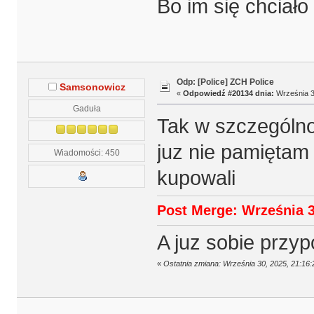
Bo im się chciał
Odp: [Police] ZCH Police
Samsonowicz
«
Odpowiedź #20134 dnia:
Września 3
Gaduła
Tak w szczególno
juz nie pamięta
Wiadomości: 450
kupowali
Post Merge: Września 3
A juz sobie pr
«
Ostatnia zmiana: Września 30, 2025, 21:1