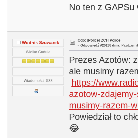
No ten z GAPSu 
Odp: [Police] ZCH Police
Wodnik Szuwarek
«
Odpowiedź #20138 dnia:
Październik
Wielka Gaduła
Prezes Azotów: z
ale musimy raze
https://www.radi
Wiadomości: 533
azotow-zdajemy-s
musimy-razem-wa
Powiedział to ch
😂