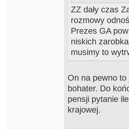
ZZ dały czas Za
rozmowy odnoś
Prezes GA powi
niskich zarobka
musimy to wyt
On na pewno to 
bohater. Do koń
pensji pytanie il
krajowej.