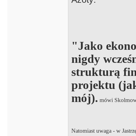
"Jako ekono
nigdy wcześn
strukturą f
projektu (ja
mój).
mówi Skolmow
Natomiast uwaga - w Jastrz