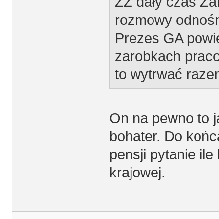
ZZ dały czas Za
rozmowy odnośn
Prezes GA powie
zarobkach praco
to wytrwać raz
On na pewno to j
bohater. Do końc
pensji pytanie ile
krajowej.