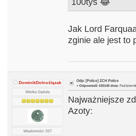
100tys 😂
Jak Lord Farquaa
zginie ale jest t
Odp: [Police] ZCH Police
DominikDolnoślązak
«
Odpowiedź #20140 dnia:
Październik
Wielka Gaduła
Najważniejsze z
Azoty:
Wiadomości: 557