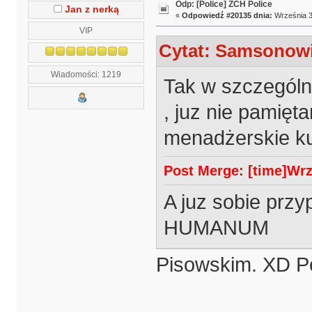
Odp: [Police] ZCH Police
Jan z nerką
«
Odpowiedź #20135 dnia:
Września 3
VIP
Cytat: Samsonowic
Wiadomości: 1219
Tak w szczególn
, juz nie pamię
menadżerskie k
Post Merge: [time]Wrze
A juz sobie pr
HUMANUM
Pisowskim. XD Po