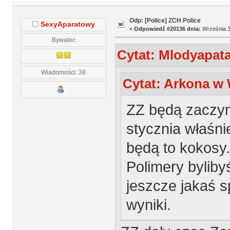
Odp: [Police] ZCH Police
SexyAparatowy
«
Odpowiedź #20136 dnia:
Września 3
Bywalec
Cytat: Mlodyapata
Wiadomości: 38
Cytat: Arkona w 
ZZ będą zaczy
stycznia właśni
będą to kokosy.
Polimery byliby
jeszcze jakaś 
wyniki.