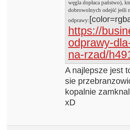
węgla dopłaca państwo), kt
dobrowolnych odejść jeśli m
[color=rgba
odprawy:
https://busi
odprawy-dla-
na-rzad/h49
A najlepsze jest 
sie przebranzowi
kopalnie zamknal
xD