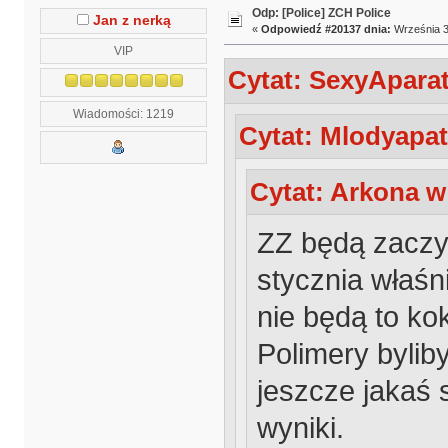
Odp: [Police] ZCH Police
Jan z nerką
«
Odpowiedź #20137 dnia:
Września 3
VIP
Cytat: SexyAparat
Wiadomości: 1219
Cytat: Mlodyapat
Cytat: Arkona w
ZZ będą zacz
stycznia właśn
nie będą to ko
Polimery bylib
jeszcze jakaś 
wyniki.