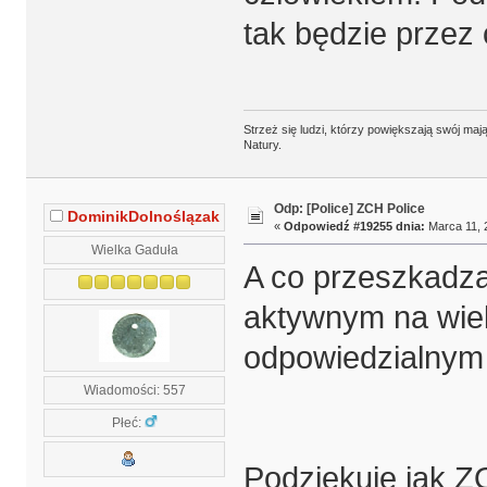
tak będzie przez 
Strzeż się ludzi, którzy powiększają swój m
Natury.
Odp: [Police] ZCH Police
DominikDolnoślązak
«
Odpowiedź #19255 dnia:
Marca 11, 
Wielka Gaduła
A co przeszkadza 
aktywnym na wiel
odpowiedzialnym
Wiadomości: 557
Płeć:
Podziękuje ja