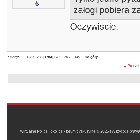
załogi pobiera z
Oczywiście.
Strony:
1
...
1282
1283
[
1284
]
1285
1286
...
1451
Do góry
← Poprzed
Wirtualne Police i okolice - forum dyskusyjne © 2026 | Wszystkie praw