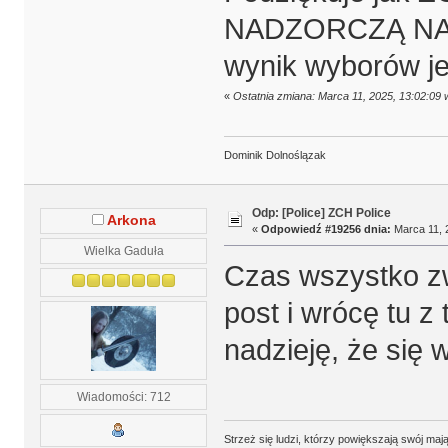
NADZORCZĄ NA 
wynik wyborów je
«
Ostatnia zmiana: Marca 11, 2025, 13:02:09
Dominik Dolnoślązak
Odp: [Police] ZCH Police
Arkona
«
Odpowiedź #19256 dnia:
Marca 11, 
Wielka Gaduła
Czas wszystko zwe
post i wrócę tu 
nadzieję, że się 
Wiadomości: 712
Strzeż się ludzi, którzy powiększają swój m