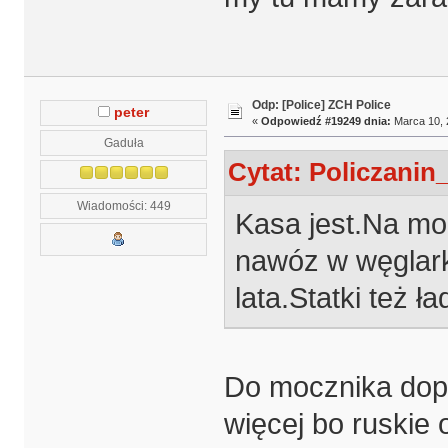
Odp: [Police] ZCH Police
peter
«
Odpowiedź #19249 dnia:
Marca 10, 
Gaduła
Cytat: Policzanin
Wiadomości: 449
Kasa jest.Na mo
nawóz w węglark
lata.Statki też ł
Do mocznika dop
więcej bo ruskie o