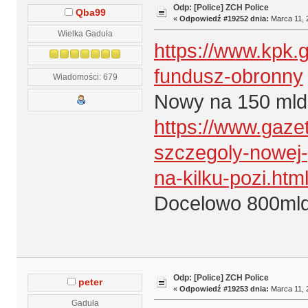
Odp: [Police] ZCH Police
Qba99
«
Odpowiedź #19252 dnia:
Marca 11, 
Wielka Gaduła
https://www.kpk.g
fundusz-obronny
Wiadomości: 679
Nowy na 150 mld 
https://www.gaze
szczegoly-nowej-
na-kilku-pozi.htm
Docelowo 800mld
Odp: [Police] ZCH Police
peter
«
Odpowiedź #19253 dnia:
Marca 11, 
Gaduła