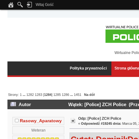
Witaj Gość
Notice
: Undefined index: tapatalk_body_hook in
/home/klient.dhosting.pl/wipmed
Wirtualne Poli
Polityka prywatności
Strona główn
Strony:
1
...
1282
1283
[
1284
]
1285
1286
...
1451
Na dół
Autor
Wątek: [Police] ZCH Police (Prz
Odp: [Police] ZCH Police
Rasowy_Aparatowy
«
Odpowiedź #19245 dnia:
Marca 05, 
Weteran