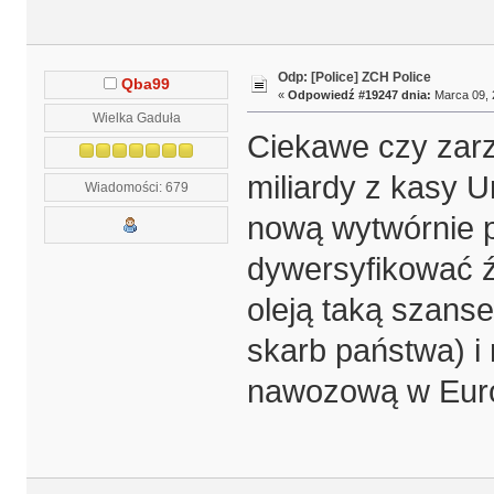
Odp: [Police] ZCH Police
Qba99
«
Odpowiedź #19247 dnia:
Marca 09, 
Wielka Gaduła
Ciekawe czy zarz
miliardy z kasy U
Wiadomości: 679
nową wytwórnie p
dywersyfikować ź
oleją taką szanse
skarb państwa) i
nawozową w Euro