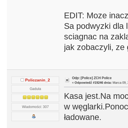
EDIT: Moze inacz
Sa podwyzki dla l
sciagnac na zakla
jak zobaczyli, ze 
Odp: [Police] ZCH Police
Policzanin_2
«
Odpowiedź #19246 dnia:
Marca 09, 
Gaduła
Kasa jest.Na moc
w węglarki.Ponoc 
Wiadomości: 307
ładowane.