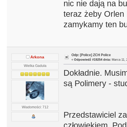
nic nie dają na b
teraz żeby Orlen 
zamykamy ten bu
Odp: [Police] ZCH Police
Arkona
«
Odpowiedź #19254 dnia:
Marca 11, 
Wielka Gaduła
Dokładnie. Musimy
są Polimery - stu
Wiadomości: 712
Przedstawiciel z
człowiekiem. Podz