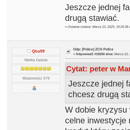
Jeszcze jednej fa
drugą stawiać.
«
Ostatnia zmiana: Marca 10, 2025, 19:29:36 
Odp: [Police] ZCH Police
Qba99
«
Odpowiedź #19250 dnia:
Marca 10, 
Wielka Gaduła
Cytat: peter w Mar
Wiadomości: 679
Jeszcze jednej f
chcesz drugą st
W dobie kryzysu w
celne inwestycje