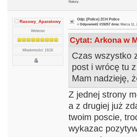
Natury.
Odp: [Police] ZCH Police
Rasowy_Aparatowy
«
Odpowiedź #19257 dnia:
Marca 11, 
Weteran
Cytat: Arkona w M
Wiadomości: 1626
Czas wszystko zw
post i wrócę tu
Mam nadzieję, ż
Z jednej strony m
a z drugiej już 
twoim poscie, tro
wykazac pozytyw