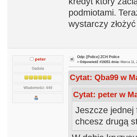
kredyt który zaci
podmiotami. Teraz
wystarczy złożyć
Odp: [Police] ZCH Police
peter
«
Odpowiedź #19251 dnia:
Marca 11, 
Gaduła
Cytat: Qba99 w Ma
Wiadomości: 449
Cytat: peter w Ma
Jeszcze jednej 
chcesz drugą s