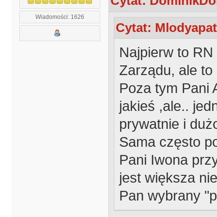
Cytat: DominikDol
Wiadomości: 1626
Cytat: Mlodyapat
Najpierw to RN
Zarządu, ale to
Poza tym Pani 
jakieś ,ale.. j
prywatnie i duż
Sama często pow
Pani Iwona przy
jest większa ni
Pan wybrany "p