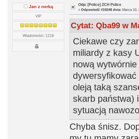
Odp: [Police] ZCH Police
Jan z nerką
«
Odpowiedź #19248 dnia:
Marca 10, 
VIP
Cytat: Qba99 w Ma
Wiadomości: 1218
Ciekawe czy zar
miliardy z kasy 
nową wytwórnie 
dywersyfikować 
oleją taką szans
skarb państwa) 
sytuacją nawozo
Chyba śnisz. Do
my tu mamy zarabi