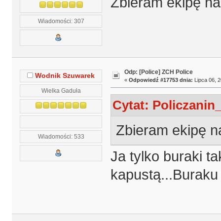
Zbieram ekipę na
Wiadomości: 307
Odp: [Police] ZCH Police
Wodnik Szuwarek
«
Odpowiedź #17753 dnia:
Lipca 06, 2
Wielka Gaduła
Cytat: Policzanin_
Zbieram ekipę n
Wiadomości: 533
Ja tylko buraki t
kapustą...Buraku