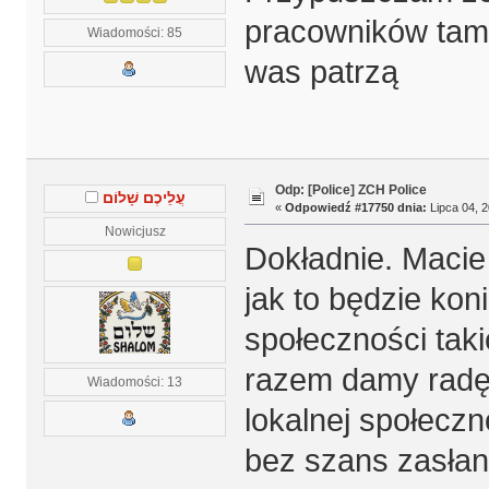
pracowników tam 
Wiadomości: 85
was patrzą
Odp: [Police] ZCH Police
עֲלֵיכֶם שָׁלוֹם
«
Odpowiedź #17750 dnia:
Lipca 04, 2
Nowicjusz
Dokładnie. Macie
jak to będzie kon
społeczności tak
razem damy radę 
Wiadomości: 13
lokalnej społeczn
bez szans zasłani