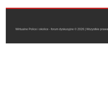
Wirtualne Police i okolice - forum dyskusyjne © 2026 | Wszystkie praw