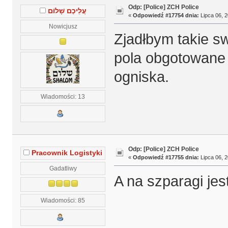
Odp: [Police] ZCH Police
עֲלֵיכֶם שָׁלוֹם
«
Odpowiedź #17754 dnia:
Lipca 06, 2
Nowicjusz
Zjadłbym takie sw
pola obgotowane i
ogniska.
Wiadomości: 13
Odp: [Police] ZCH Police
Pracownik Logistyki
«
Odpowiedź #17755 dnia:
Lipca 06, 2
Gadatliwy
A na szparagi jes
Wiadomości: 85