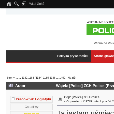
Witaj Gość
Notice
: Undefined index: tapatalk_body_hook in
/home/klient.dhosting.pl/wipmed
Wirtualne Poli
Polityka prywatności
Strona główn
Strony:
1
...
1182
1183
[
1184
]
1185
1186
...
1452
Na dół
Autor
Wątek: [Police] ZCH Police (Prz
Odp: [Police] ZCH Police
Pracownik Logistyki
«
Odpowiedź #17745 dnia:
Lipca 04, 2
Gadatliwy
Ja jestem uśmiech