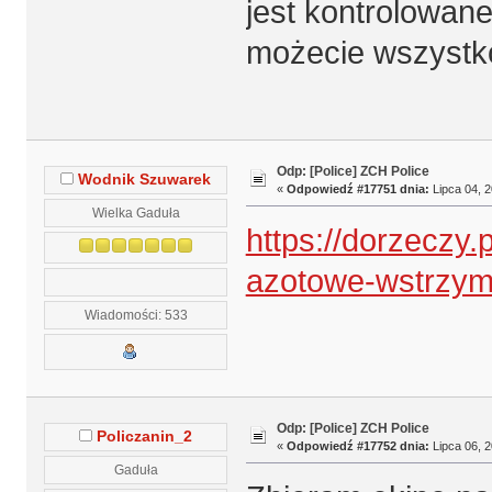
jest kontrolowan
możecie wszystk
Odp: [Police] ZCH Police
Wodnik Szuwarek
«
Odpowiedź #17751 dnia:
Lipca 04, 2
Wielka Gaduła
https://dorzeczy
azotowe-wstrzym
Wiadomości: 533
Odp: [Police] ZCH Police
Policzanin_2
«
Odpowiedź #17752 dnia:
Lipca 06, 2
Gaduła