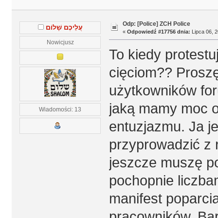
Odp: [Police] ZCH Police
עֲלֵיכֶם שָׁלוֹם
«
Odpowiedź #17756 dnia:
Lipca 06, 2
Nowicjusz
To kiedy protest
cięciom?? Proszę
użytkowników foru
jaką mamy moc od
Wiadomości: 13
entuzjazmu. Ja je
przyprowadzić z 
jeszcze muszę po
pochopnie liczbam
manifest poparc
pracowników. Bar