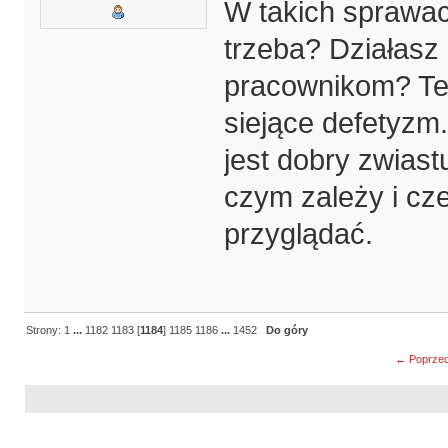
W takich sprawach
trzeba? Działasz
pracownikom? Te
siejące defetyzm.
jest dobry zwiast
czym zależy i cze
przyglądać.
Strony:
1
...
1182
1183
[
1184
]
1185
1186
...
1452
Do góry
← Poprzed