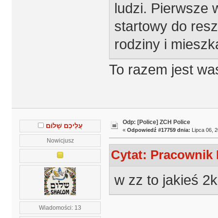
ludzi. Pierwsze 
startowy do resz
rodziny i miesz
To razem jest wa
Odp: [Police] ZCH Police
עֲלֵיכֶם שָׁלוֹם
«
Odpowiedź #17759 dnia:
Lipca 06, 2
Nowicjusz
Cytat: Pracownik 
w zz to jakieś 2k
Wiadomości: 13