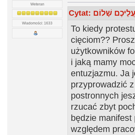
Weteran
Wiadomości: 1633
To kiedy protest
cięciom?? Prosz
użytkowników for
i jaką mamy moc
entuzjazmu. Ja j
przyprowadzić z
postronnych jes
rzucać zbyt poch
będzie manifest
względem praco