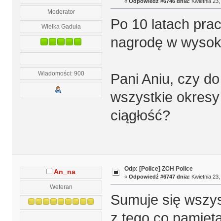
«
Odpowiedź #6746 dnia:
Kwietnia 23,
Moderator
Po 10 latach prac
Wielka Gaduła
nagrodę w wysok
Wiadomości: 900
Pani Aniu, czy do
wszystkie okresy
ciągłość?
Odp: [Police] ZCH Police
An_na
«
Odpowiedź #6747 dnia:
Kwietnia 23,
Weteran
Sumuje się wszys
z tego co pamięt