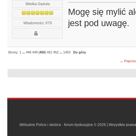
Wielka Gaduła
Mogę się mylić a
jest pod uwagę.
Wiadomości: 679
Strony:
1
...
448
449
[
450
]
451
452
...
1453
Do góry
← Poprzed
Wirtualne Police i okolice - forum dyskusyjne © 2026 | Wszystkie praw