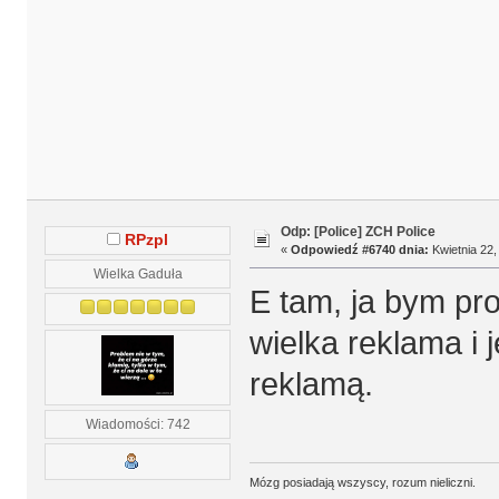
Odp: [Police] ZCH Police
RPzpl
«
Odpowiedź #6740 dnia:
Kwietnia 22,
Wielka Gaduła
E tam, ja bym pr
wielka reklama i
reklamą.
Wiadomości: 742
Mózg posiadają wszyscy, rozum nieliczni.