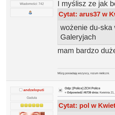
I myślisz ze jak b
Wiadomości: 742
Cytat: arus37 w Kw
wożenie du-ska 
Galeryjach
mam bardzo duże
Mózg posiadają wszyscy, rozum nieliczni.
Odp: [Police] ZCH Police
andzeloputi
«
Odpowiedź #6739 dnia:
Kwietnia 21,
Gaduła
Cytat: pol w Kwiet