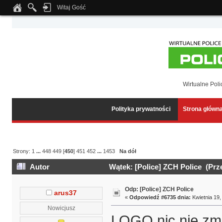
Witaj Gość
Notice
: Undefined index: tapatalk_body_hook in
/home/klient.dhosting.pl/wipmed
Wirtualne Poli
Polityka prywatności
Strona główn
Strony:
1
...
448
449
[
450
]
451
452
...
1453
Na dół
Autor
Wątek: [Police] ZCH Police (Prz
Odp: [Police] ZCH Police
arus37
«
Odpowiedź #6735 dnia:
Kwietnia 19,
Nowicjusz
LOGO nic nie zmi