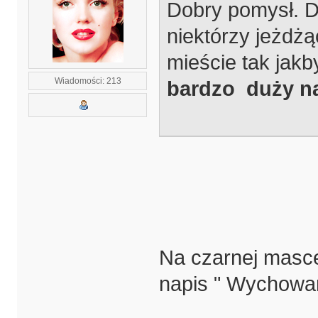
Dobry pomysł. Du
niektórzy jeżdż
mieście tak jakb
Wiadomości: 213
bardzo duży na
Na czarnej masce 
napis " Wychowan