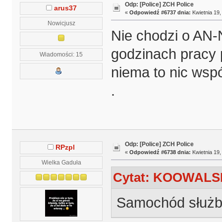
Odp: [Police] ZCH Police
arus37
«
Odpowiedź #6737 dnia:
Kwietnia 19,
Nowicjusz
Nie chodzi o AN-
godzinach pracy 
Wiadomości: 15
niema to nic ws
.
Odp: [Police] ZCH Police
RPzpl
«
Odpowiedź #6738 dnia:
Kwietnia 19,
Wielka Gaduła
Cytat: KOOWALSKI
Samochód służbo