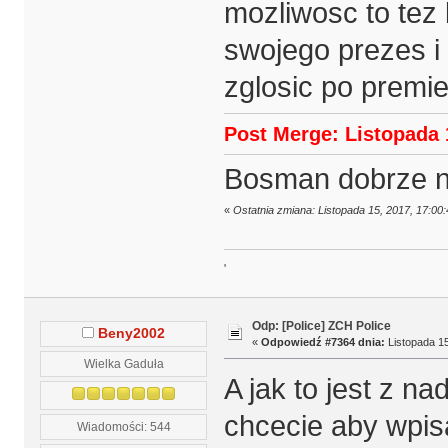
mozliwosc to tez 
swojego prezes i
zglosic po premi
Post Merge: Listopada 
Bosman dobrze n
«
Ostatnia zmiana: Listopada 15, 2017, 17:00
'
Odp: [Police] ZCH Police
Beny2002
«
Odpowiedź #7364 dnia:
Listopada 15
Wielka Gaduła
A jak to jest z n
chcecie aby wpis
Wiadomości: 544