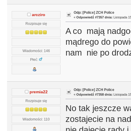
Odp: [Police] ZCH Police
arcziro
«
Odpowiedź #7357 dnia:
Listopada 15
Rozpisuje się
A co mają nadgod
mądrego do powie
nam nie po drodz
Wiadomości: 146
Płeć:
Odp: [Police] ZCH Police
premia22
«
Odpowiedź #7358 dnia:
Listopada 15
Rozpisuje się
No tak jeszcze w
zostajecie na na
Wiadomości: 110
nie dajecie rady i