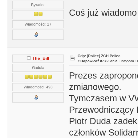
Bywalec
Coś już wiadomo 
Wiadomości: 27
Odp: [Police] ZCH Police
The_Bill
«
Odpowiedź #7353 dnia:
Listopada 14
Gaduła
Prezes zapropono
zmianowego.
Wiadomości: 498
Tymczasem w VW 
Przewodniczący K
Piotr Duda zadek
członków Solidar