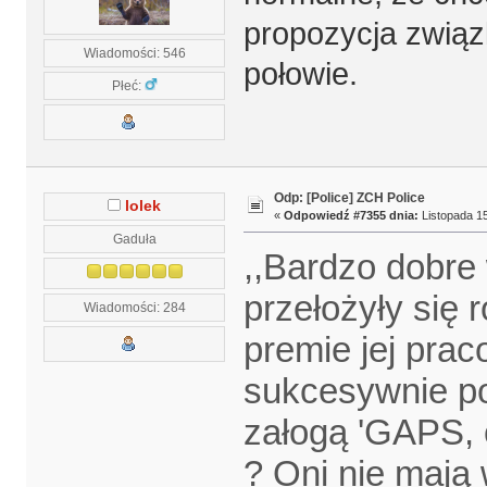
propozycja związ
Wiadomości: 546
połowie.
Płeć:
Odp: [Police] ZCH Police
lolek
«
Odpowiedź #7355 dnia:
Listopada 15
Gaduła
,,Bardzo dobre 
przełożyły się 
Wiadomości: 284
premie jej prac
sukcesywnie po
załogą 'GAPS, o
? Oni nie mają 