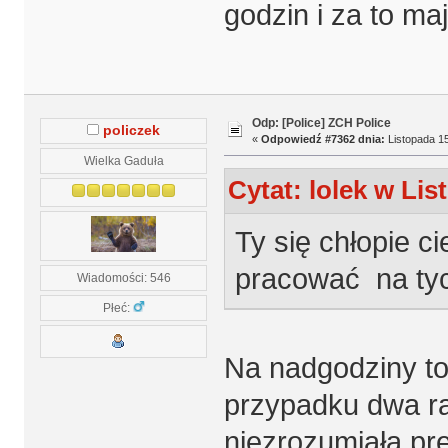
godzin i za to ma
Odp: [Police] ZCH Police
policzek
«
Odpowiedź #7362 dnia:
Listopada 15
Wielka Gaduła
Cytat: lolek w Lis
Ty się chłopie c
pracować na tyc
Wiadomości: 546
Płeć:
Na nadgodziny to
przypadku dwa raz
niezrozumiała p