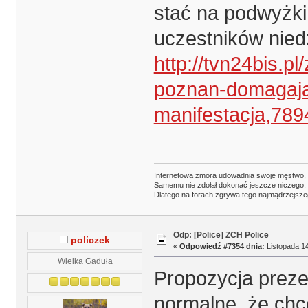
stać na podwyżki 
uczestników niedz
http://tvn24bis.p
poznan-domagaja
manifestacja,789
Internetowa zmora udowadnia swoje męstwo,
Samemu nie zdołał dokonać jeszcze niczego,
Dlatego na forach zgrywa tego najmądrzejsze
Odp: [Police] ZCH Police
policzek
«
Odpowiedź #7354 dnia:
Listopada 14
Wielka Gaduła
Propozycja prezes
normalne, że chcę