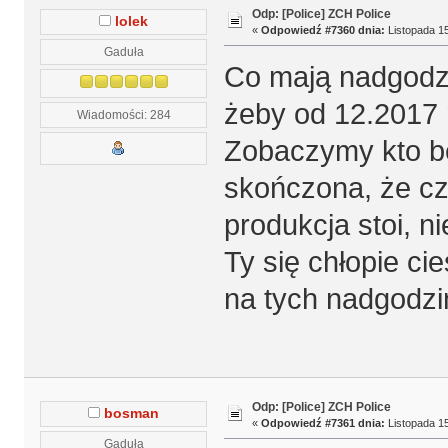
Odp: [Police] ZCH Police
lolek
«
Odpowiedź #7360 dnia:
Listopada 15
Gaduła
Co mają nadgodzi
żeby od 12.2017 
Wiadomości: 284
Zobaczymy kto bę
skończona, że cz
produkcja stoi, n
Ty się chłopie c
na tych nadgodzi
Odp: [Police] ZCH Police
bosman
«
Odpowiedź #7361 dnia:
Listopada 15
Gaduła