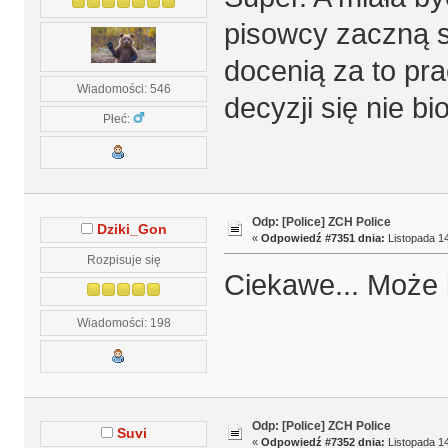
pisowcy zaczną 
docenią za to pr
Wiadomości: 546
decyzji się nie bi
Płeć:
Odp: [Police] ZCH Police
Dziki_Gon
«
Odpowiedź #7351 dnia:
Listopada 14
Rozpisuje się
Ciekawe... Może 
Wiadomości: 198
Odp: [Police] ZCH Police
Suvi
«
Odpowiedź #7352 dnia:
Listopada 14