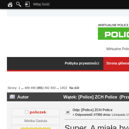
Witaj Gość
Notice
: Undefined index: tapatalk_body_hook in
/home/klient.dhosting.pl/wipmed
Wirtualne Poli
Polityka prywatności
Strona główn
Strony:
1
...
489
490
[
491
]
492
493
...
1453
Na dół
Autor
Wątek: [Police] ZCH Police (Prz
Odp: [Police] ZCH Police
policzek
«
Odpowiedź #7350 dnia:
Listopada 14
Wielka Gaduła
Super. A miała by