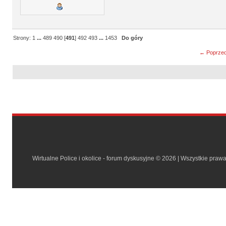
Strony:
1
...
489
490
[
491
]
492
493
...
1453
Do góry
← Poprzed
Wirtualne Police i okolice - forum dyskusyjne © 2026 | Wszystkie praw