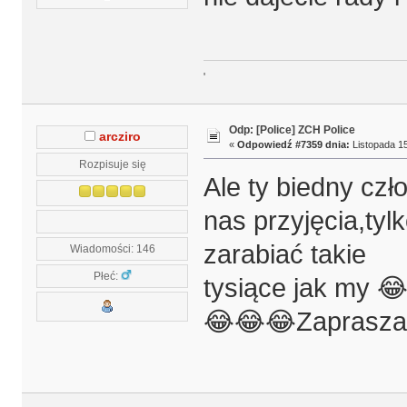
'
Odp: [Police] ZCH Police
arcziro
«
Odpowiedź #7359 dnia:
Listopada 15
Rozpisuje się
Ale ty biedny cz
nas przyjęcia,tylk
zarabiać takie
Wiadomości: 146
Płeć:
tysiące jak my 😂
😂😂😂Zaprasz