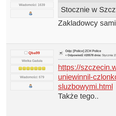
Wiadomości: 1639
Stocznie w Szcze
Zakladowcy sami 
Odp: [Police] ZCH Police
Qba99
«
Odpowiedź #20578 dnia:
Stycznia 15
Wielka Gaduła
https://szczecin
uniewinnil-czlon
Wiadomości: 679
sluzbowymi.html
Także tego..