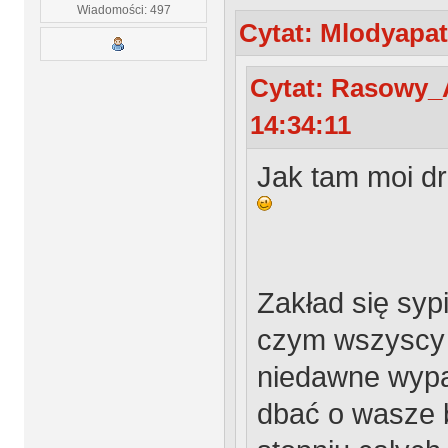
Wiadomości: 497
Cytat: Mlodyapat
Cytat: Rasowy_A
14:34:11
Jak tam moi dr
Zakład się sypi
czym wszyscy 
niedawne wypad
dbać o wasze 