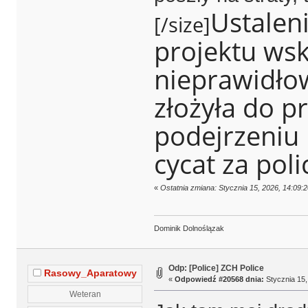
Ustaleni
[/size]
projektu wsk
nieprawidłow
złożyła do p
podejrzeniu 
cycat za pol
«
Ostatnia zmiana: Stycznia 15, 2026, 14:09
Dominik Dolnoślązak
Odp: [Police] ZCH Police
Rasowy_Aparatowy
«
Odpowiedź #20568 dnia:
Stycznia 15,
Weteran