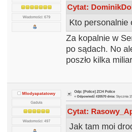
Cytat: DominikDol
Wiadomości: 679
Kto personalnie
Za kopalnie w Sen
po sądach. No ale
poszło kilka mili
Odp: [Police] ZCH Police
Mlodyapatatowy
«
Odpowiedź #20570 dnia:
Stycznia 15
Gaduła
Cytat: Rasowy_Apa
Wiadomości: 497
Jak tam moi dro