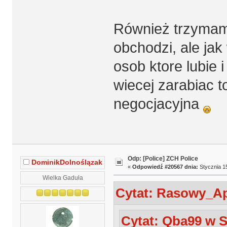
Również trzymam 
obchodzi, ale jak
osob ktore lubie 
wiecej zarabiac t
negocjacyjna
Odp: [Police] ZCH Police
DominikDolnoślązak
«
Odpowiedź #20567 dnia:
Stycznia 15
Wielka Gaduła
Cytat: Rasowy_Apa
Cytat: Qba99 w S