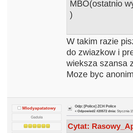
MBO(ostatnio w
)
W takim razie pis
do zwiazkow i pre
wieksza szansa z
Moze byc anonim
Odp: [Police] ZCH Police
Mlodyapatatowy
«
Odpowiedź #20572 dnia:
Stycznia 15
Gaduła
Cytat: Rasowy_Apa