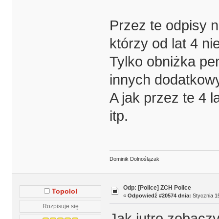
Przez te odpisy 
którzy od lat 4 ni
Tylko obniżka pen
innych dodatkow
A jak przez te 4 
itp.
Dominik Dolnoślązak
Odp: [Police] ZCH Police
Topolol
«
Odpowiedź #20574 dnia:
Stycznia 15
Rozpisuje się
Jak jutro zobaczy