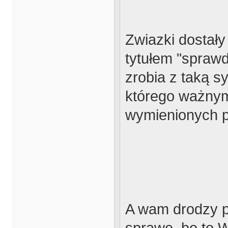
Zwiazki dostały
tytułem "spraw
zrobia z taką s
którego ważnym
wymienionych p
A wam drodzy pr