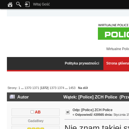
Witaj Gość
Notice
: Undefined index: tapatalk_body_hook in
/home/klient.dhosting.pl/wipmed
Wirtualne Poli
Polityka prywatności
Strona główn
Strony:
1
...
1370
1371
[
1372
]
1373
1374
...
1453
Na dół
Autor
Wątek: [Police] ZCH Police (Prz
Odp: [Police] ZCH Police
AB
«
Odpowiedź #20565 dnia:
Stycznia 15
Gadatliwy
Nie znam takiej 