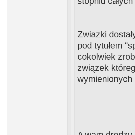
stopniu całych 
Zwiazki dostał
pod tytułem "
cokolwiek zrob
związek które
wymienionych 
A wam drodzy p