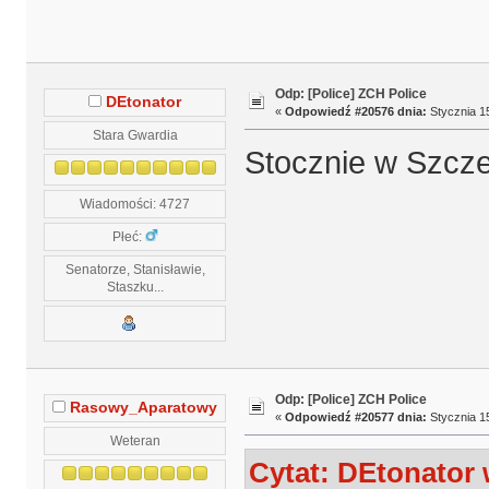
Odp: [Police] ZCH Police
DEtonator
«
Odpowiedź #20576 dnia:
Stycznia 15
Stara Gwardia
Stocznie w Szczec
Wiadomości: 4727
Płeć:
Senatorze, Stanisławie,
Staszku...
Odp: [Police] ZCH Police
Rasowy_Aparatowy
«
Odpowiedź #20577 dnia:
Stycznia 15
Weteran
Cytat: DEtonator 