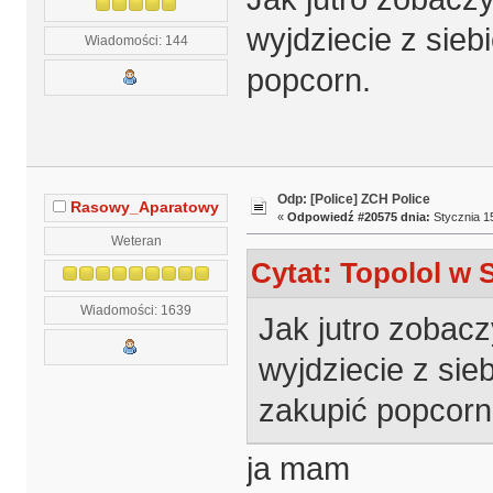
wyjdziecie z sieb
Wiadomości: 144
popcorn.
Odp: [Police] ZCH Police
Rasowy_Aparatowy
«
Odpowiedź #20575 dnia:
Stycznia 15
Weteran
Cytat: Topolol w S
Wiadomości: 1639
Jak jutro zobacz
wyjdziecie z sie
zakupić popcorn
ja mam