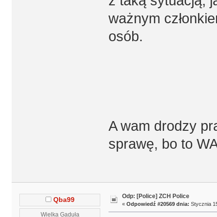
z taką sytuacją, 
ważnym członkiem
osób.
A wam drodzy pra
sprawę, bo to W
Odp: [Police] ZCH Police
Qba99
«
Odpowiedź #20569 dnia:
Stycznia 15
Wielka Gaduła