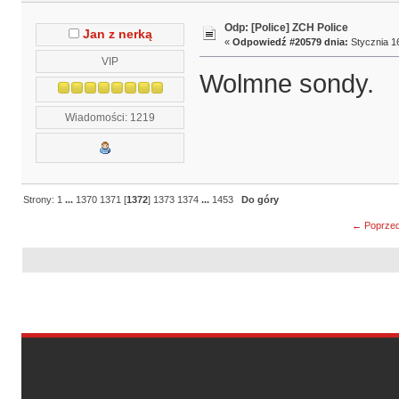
Odp: [Police] ZCH Police
Jan z nerką
«
Odpowiedź #20579 dnia:
Stycznia 16
VIP
Wolmne sondy.
Wiadomości: 1219
Strony:
1
...
1370
1371
[
1372
]
1373
1374
...
1453
Do góry
← Poprzed