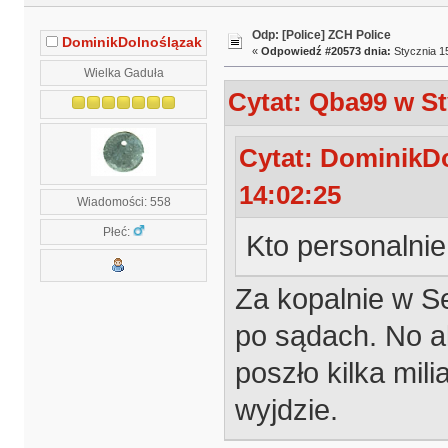
Odp: [Police] ZCH Police
DominikDolnoślązak
«
Odpowiedź #20573 dnia:
Stycznia 15
Wielka Gaduła
Cytat: Qba99 w St
Cytat: DominikDo
14:02:25
Wiadomości: 558
Płeć:
Kto personalnie
Za kopalnie w Se
po sądach. No al
poszło kilka mil
wyjdzie.