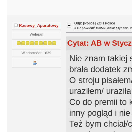
Odp: [Police] ZCH Police
Rasowy_Aparatowy
«
Odpowiedź #20566 dnia:
Stycznia 15
Weteran
Cytat: AB w Stycz
Wiadomości: 1639
Nie znam takiej
brała dodatek z
O stroju pisałem/
uraziłem/ urazi
Co do premii to
inny pogląd i nie
Też bym chciał/