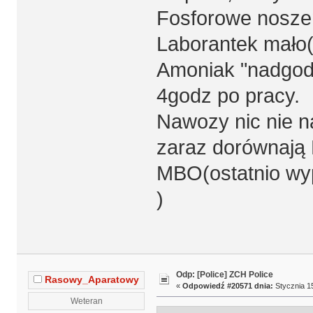
Fosforowe noszen
Laborantek mało(
Amoniak "nadgodz
4godz po pracy.
Nawozy nic nie n
zaraz dorównają 
MBO(ostatnio wy
)
Odp: [Police] ZCH Police
Rasowy_Aparatowy
«
Odpowiedź #20571 dnia:
Stycznia 15
Weteran