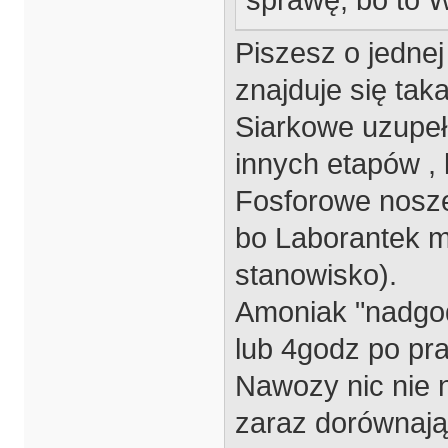
sprawę, bo to
Piszesz o jednej
znajduje się taka
Siarkowe uzupe
innych etapów , 
Fosforowe nosze
bo Laborantek m
stanowisko).
Amoniak "nadgod
lub 4godz po pra
Nawozy nic nie n
zaraz dorównają