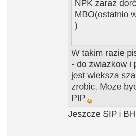
NPK zaraz doró
MBO(ostatnio 
)
W takim razie p
- do zwiazkow i 
jest wieksza sza
zrobic. Moze by
PIP
Jeszcze SIP i B