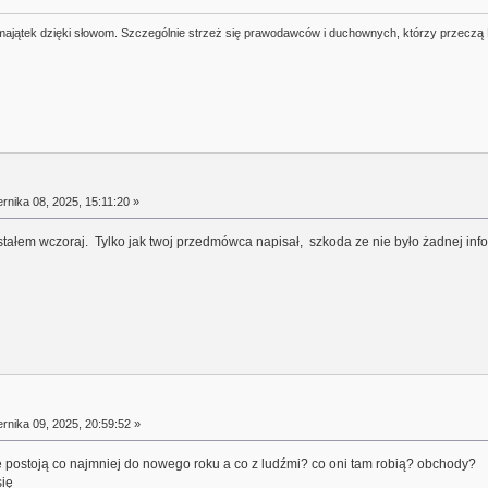
j majątek dzięki słowom. Szczególnie strzeż się prawodawców i duchownych, którzy przeczą
rnika 08, 2025, 15:11:20 »
tałem wczoraj. Tylko jak twoj przedmówca napisał, szkoda ze nie było żadnej informa
rnika 09, 2025, 20:59:52 »
je postoją co najmniej do nowego roku a co z ludźmi? co oni tam robią? obchody?
się