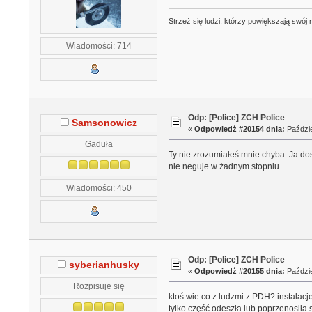
Strzeż się ludzi, którzy powiększają swó
Wiadomości: 714
Odp: [Police] ZCH Police
Samsonowicz
«
Odpowiedź #20154 dnia:
Paździe
Gaduła
Ty nie zrozumiałeś mnie chyba. Ja dos
nie neguje w żadnym stopniu
Wiadomości: 450
Odp: [Police] ZCH Police
syberianhusky
«
Odpowiedź #20155 dnia:
Paździe
Rozpisuje się
ktoś wie co z ludzmi z PDH? instalac
tylko część odeszła lub poprzenosiła 