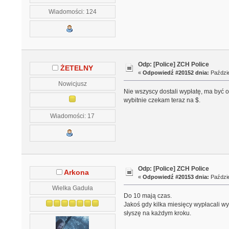
Wiadomości: 124
Odp: [Police] ZCH Police
ŻETELNY
«
Odpowiedź #20152 dnia:
Paździe
Nowicjusz
Nie wszyscy dostali wypłatę, ma być 
wybitnie czekam teraz na $.
Wiadomości: 17
Odp: [Police] ZCH Police
Arkona
«
Odpowiedź #20153 dnia:
Paździe
Wielka Gaduła
Do 10 mają czas.
Jakoś gdy kilka miesięcy wypłacali wyp
słyszę na każdym kroku.