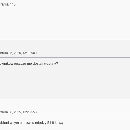
brama nr 5
rnika 08, 2025, 13:19:00 »
owników jeszcze nie dostali wypłaty?
rnika 08, 2025, 13:28:55 »
obioni w tym biurowcu między 5 i 6 kawą.