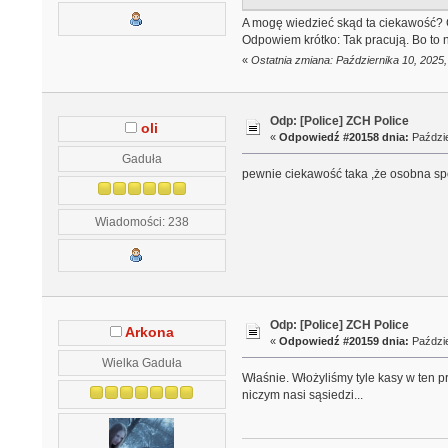
A mogę wiedzieć skąd ta ciekawość? Co
Odpowiem krótko: Tak pracują. Bo to ni
«
Ostatnia zmiana: Października 10, 2025
Odp: [Police] ZCH Police
oli
«
Odpowiedź #20158 dnia:
Paździe
Gaduła
pewnie ciekawość taka ,że osobna spó
Wiadomości: 238
Odp: [Police] ZCH Police
Arkona
«
Odpowiedź #20159 dnia:
Paździe
Wielka Gaduła
Właśnie. Włożyliśmy tyle kasy w ten p
niczym nasi sąsiedzi...