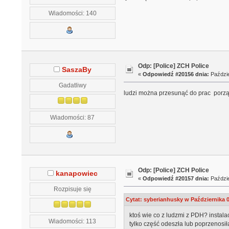
Wiadomości: 140
Odp: [Police] ZCH Police
SaszaBy
«
Odpowiedź #20156 dnia:
Paździe
Gadatliwy
ludzi można przesunąć do prac porząd
Wiadomości: 87
Odp: [Police] ZCH Police
kanapowiec
«
Odpowiedź #20157 dnia:
Paździe
Rozpisuje się
Cytat: syberianhusky w Października 0
ktoś wie co z ludzmi z PDH? instal
Wiadomości: 113
tylko część odeszła lub poprzenosił