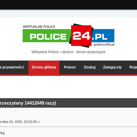
ia2/forum/Sources/Load.php(2501) : eval()'d code
on line
199
Wirtualne Police i okolice - forum dyskusyjne
ka prywatności
Strona główna
Pomoc
Szukaj
Zaloguj się
Reje
rzeczytany 14412049 razy)
rnika 04, 2025, 15:03:00 »
rką