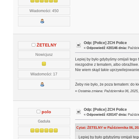
Wiadomości: 450
Odp: [Police] ZCH Police
ŻETELNY
«
Odpowiedź #20146 dnia:
Paździe
Nowicjusz
Lepiej by było gdybyśmy omijali tego 
niezgodne z tematem, albo obraźliwe. 
Nie wiem skąd takie uprzywilejowanie,
Wiadomości: 17
Żeby nie było, że poza tematem: do k
«
Ostatnia zmiana: Października 06, 202
Odp: [Police] ZCH Police
polo
«
Odpowiedź #20147 dnia:
Paździe
Gaduła
Cytat: ŻETELNY w Października 06, 20
Lepiej by było gdybyśmy omijali teg