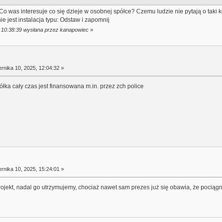
 was interesuje co się dzieje w osobnej spółce? Czemu ludzie nie pytają o taki kol
e jest instalacja typu: Odstaw i zapomnij
, 10:38:39 wysłana przez kanapowiec
»
rnika 10, 2025, 12:04:32 »
łka cały czas jest finansowana m.in. przez zch police
rnika 10, 2025, 15:24:01 »
rojekt, nadal go utrzymujemy, chociaż nawet sam prezes już się obawia, że pociągn