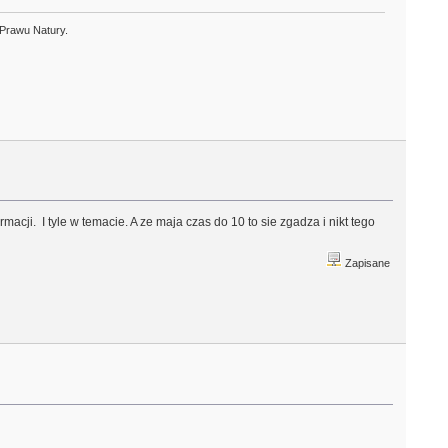
 Prawu Natury.
cji. I tyle w temacie. A ze maja czas do 10 to sie zgadza i nikt tego
Zapisane