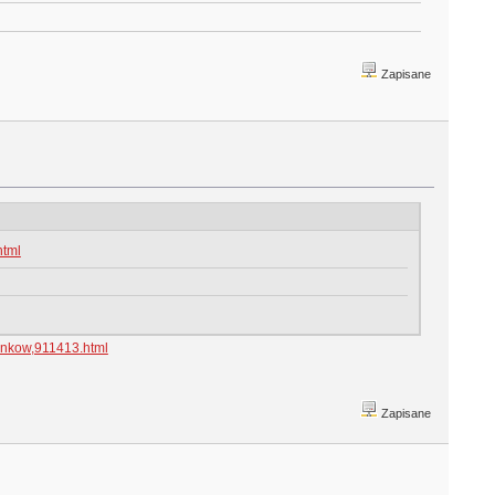
Zapisane
html
bankow,911413.html
Zapisane