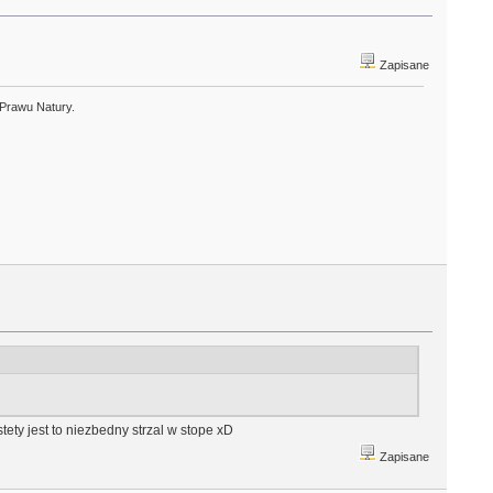
Zapisane
 Prawu Natury.
ety jest to niezbedny strzal w stope xD
Zapisane