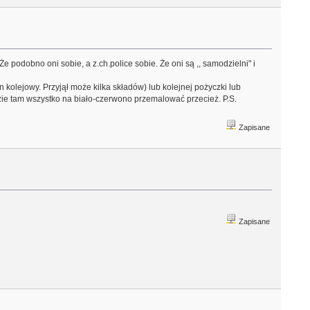
e podobno oni sobie, a z.ch.police sobie. Że oni są ,, samodzielni" i
olejowy. Przyjął może kilka składów) lub kolejnej pożyczki lub
dzie tam wszystko na biało-czerwono przemalować przecież. P.S.
Zapisane
Zapisane