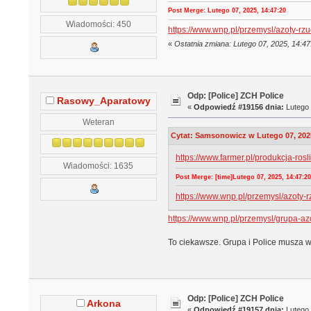
Post Merge: Lutego 07, 2025, 14:47:20
Wiadomości: 450
https://www.wnp.pl/przemysl/azoty-
«
Ostatnia zmiana: Lutego 07, 2025, 14:
Odp: [Police] ZCH Police
Rasowy_Aparatowy
«
Odpowiedź #19156 dnia:
Lutego 
Weteran
Cytat: Samsonowicz w Lutego 07, 2025
https://www.farmer.pl/produkcja-r
Wiadomości: 1635
Post Merge: [time]Lutego 07, 2025, 14:47:20 
https://www.wnp.pl/przemysl/azoty
https://www.wnp.pl/przemysl/grupa-a
To ciekawsze. Grupa i Police musza 
Odp: [Police] ZCH Police
Arkona
«
Odpowiedź #19157 dnia:
Lutego 