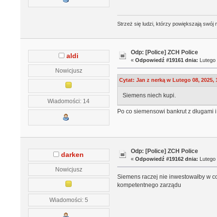
Strzeż się ludzi, którzy powiększają swó
Odp: [Police] ZCH Police
aldi
«
Odpowiedź #19161 dnia:
Lutego 
Nowicjusz
Cytat: Jan z nerką w Lutego 08, 2025, 
Siemens niech kupi.
Wiadomości: 14
Po co siemensowi bankrut z długami i
Odp: [Police] ZCH Police
darken
«
Odpowiedź #19162 dnia:
Lutego 
Nowicjusz
Siemens raczej nie inwestowałby w coś
kompetentnego zarządu
Wiadomości: 5