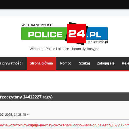
ia2/forum/Sources/Load.php(2501) : eval()'d code
on line
199
Wirtualne Police i okolice - forum dyskusyjne
ka prywatności
Strona główna
Pomoc
Szukaj
Zaloguj się
Reje
rzeczytany 14412227 razy)
07, 2025, 14:38:48 »
linna/nawozy/rolnicy-kupuja-nawozy-co-z-cenami-odpowiada-grupa-azoty,157235.ht