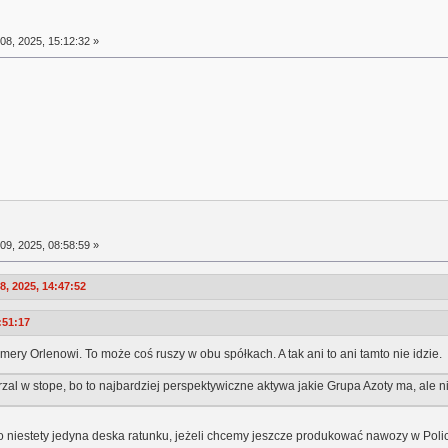
08, 2025, 15:12:32 »
09, 2025, 08:58:59 »
, 2025, 14:47:52
:51:17
ery Orlenowi. To może coś ruszy w obu spółkach. A tak ani to ani tamto nie idzie.
zal w stope, bo to najbardziej perspektywiczne aktywa jakie Grupa Azoty ma, ale nie
to niestety jedyna deska ratunku, jeżeli chcemy jeszcze produkować nawozy w Poli