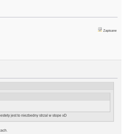
Zapisane
stety jest to niezbedny strzal w stope xD
cach.