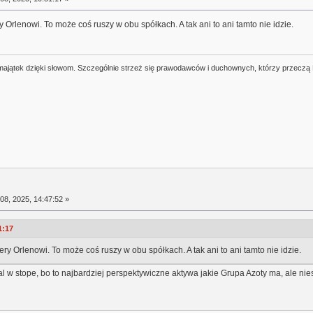
Orlenowi. To może coś ruszy w obu spółkach. A tak ani to ani tamto nie idzie.
j majątek dzięki słowom. Szczególnie strzeż się prawodawców i duchownych, którzy przeczą
08, 2025, 14:47:52 »
1:17
y Orlenowi. To może coś ruszy w obu spółkach. A tak ani to ani tamto nie idzie.
l w stope, bo to najbardziej perspektywiczne aktywa jakie Grupa Azoty ma, ale niest