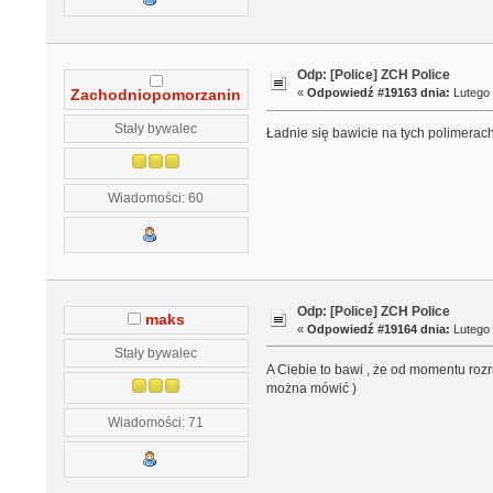
Odp: [Police] ZCH Police
«
Odpowiedź #19163 dnia:
Lutego 
Zachodniopomorzanin
Stały bywalec
Ładnie się bawicie na tych polimerac
Wiadomości: 60
Odp: [Police] ZCH Police
maks
«
Odpowiedź #19164 dnia:
Lutego 
Stały bywalec
A Ciebie to bawi , że od momentu roz
można mówić )
Wiadomości: 71