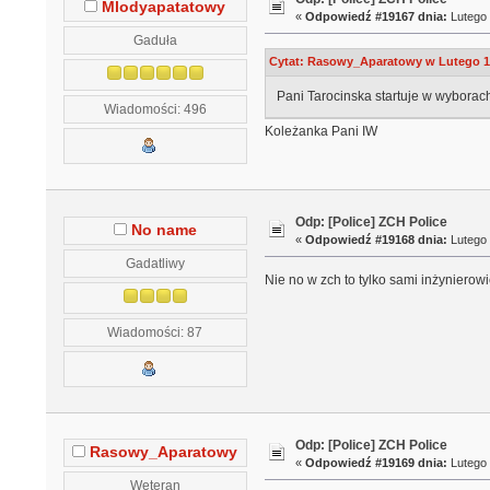
Mlodyapatatowy
«
Odpowiedź #19167 dnia:
Lutego 
Gaduła
Cytat: Rasowy_Aparatowy w Lutego 17
Pani Tarocinska startuje w wyborac
Wiadomości: 496
Koleżanka Pani IW
Odp: [Police] ZCH Police
No name
«
Odpowiedź #19168 dnia:
Lutego 
Gadatliwy
Nie no w zch to tylko sami inżynierow
Wiadomości: 87
Odp: [Police] ZCH Police
Rasowy_Aparatowy
«
Odpowiedź #19169 dnia:
Lutego 
Weteran