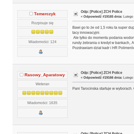
Odp: [Police] ZCH Police
Temerczyk
«
Odpowiedź #19165 dnia:
Lutego 
Rozpisuje się
Bawi go to że od 1,5 roku ta super dup
tacy innowacyjni.
Ale tylko do momentu podania wodoru 
Wiadomości: 124
rundy żebrania o kredyt w bankach,. 
Pozdrawiam dział kadr i HR Polimerów
Odp: [Police] ZCH Police
Rasowy_Aparatowy
«
Odpowiedź #19166 dnia:
Lutego 
Weteran
Pani Tarocinska startuje w wyborach.
Wiadomości: 1635
Odp: [Police] ZCH Police