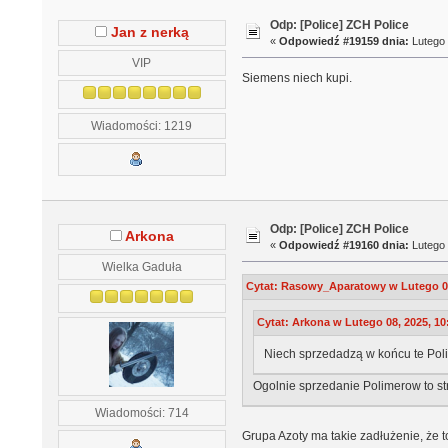
Odp: [Police] ZCH Police
Jan z nerką
«
Odpowiedź #19159 dnia:
Lutego 
VIP
Siemens niech kupi.
Wiadomości: 1219
Odp: [Police] ZCH Police
Arkona
«
Odpowiedź #19160 dnia:
Lutego 
Wielka Gaduła
Cytat: Rasowy_Aparatowy w Lutego 08
Cytat: Arkona w Lutego 08, 2025, 10
Niech sprzedadzą w końcu te Polim
Ogolnie sprzedanie Polimerow to str
Wiadomości: 714
Grupa Azoty ma takie zadłużenie, że 