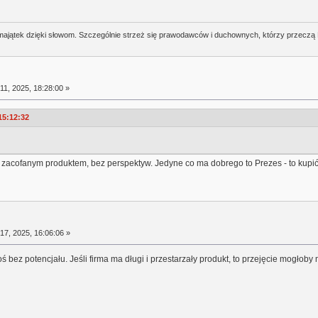
j majątek dzięki słowom. Szczególnie strzeż się prawodawców i duchownych, którzy przeczą
11, 2025, 18:28:00 »
15:12:32
 zacofanym produktem, bez perspektyw. Jedyne co ma dobrego to Prezes - to kupi
17, 2025, 16:06:06 »
 bez potencjału. Jeśli firma ma długi i przestarzały produkt, to przejęcie mogłoby 