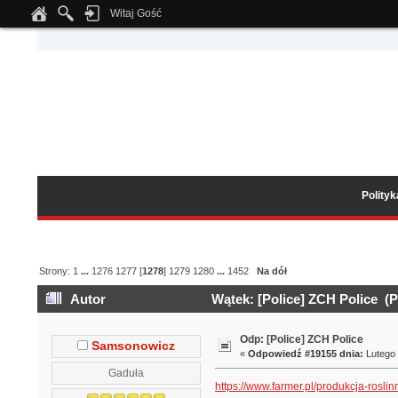
Witaj Gość
Notice
: Undefined index: tapatalk_body_hook in
/home/klient.dhosting.pl/wipmed
Polity
Strony:
1
...
1276
1277
[
1278
]
1279
1280
...
1452
Na dół
Autor
Wątek: [Police] ZCH Police (P
Odp: [Police] ZCH Police
Samsonowicz
«
Odpowiedź #19155 dnia:
Lutego 
Gaduła
https://www.farmer.pl/produkcja-ros