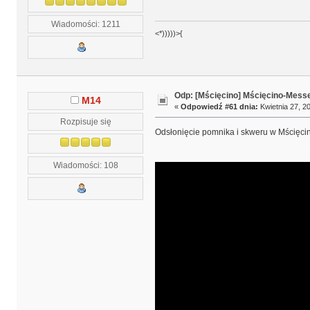
Wiadomości: 1211
<*)))))>{
Odp: [Mścięcino] Mścięcino-Mess
M14
«
Odpowiedź #61 dnia:
Kwietnia 27, 20
Rozpisuje się
Odsłonięcie pomnika i skweru w Mścięcini
Wiadomości: 108