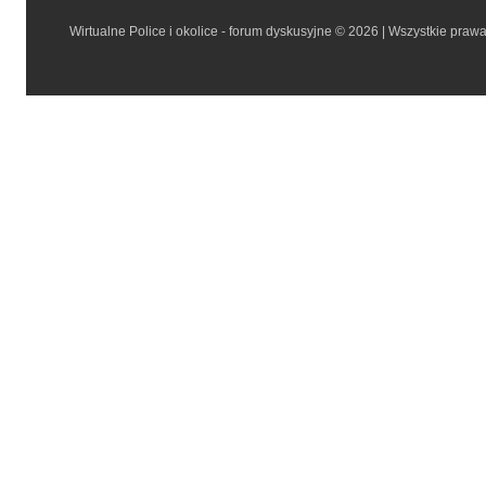
Wirtualne Police i okolice - forum dyskusyjne © 2026 | Wszystkie praw