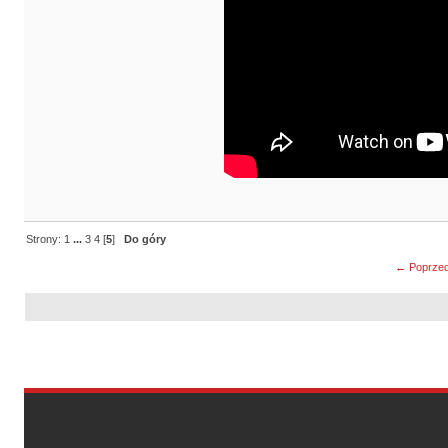
Strony:
1
...
3
4
[
5
]
Do góry
← Poprzed