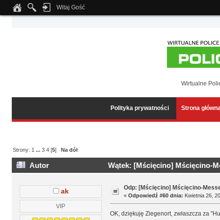
Witaj Gość
Notice
: Undefined index: tapatalk_body_hook in
/home/klient.dhosting.pl/wipmed
Wirtualne Poli
Polityka prywatności
Strona główn
Strony:
1
...
3
4
[
5
]
Na dół
Autor
Wątek: [Mścięcino] Mścięcino-M
Odp: [Mścięcino] Mścięcino-Mess
ak
«
Odpowiedź #60 dnia:
Kwietnia 26, 20
VIP
OK, dziękuję Ziegenort, zwłaszcza za "H